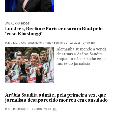
JAMAL KHASHOGGI
Londres, Berlim e Paris censuram Riad pelo
‘caso Khashoggi’
M.B.
/
E.M.
/
Y.M.
|
Washington / Paris / Berlim
|
OCT 22, 2018 - 07:45
EDT
Alemanha suspende a venda
de armas a Arábia Saudita
enquanto não se esclareça a
morte do jornalista
Arábia Saudita admite, pela primeira vez, que
jornalista desaparecido morreu em consulado
REUTERS
|
Riad
|
OCT 19, 2018 - 19:43
EDT