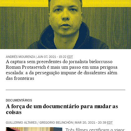
ANDRÉS MOURENZA
|
JUN 07, 2021 - 15:22
EDT
A captura sem precedentes do jornalista bielorrusso
Roman Protasevich é mais um passo em uma perigosa
escalada: a da perseguição impune de dissidentes além
das fronteiras
DOCUMENTÁRIOS
A força de um documentário para mudar as
coisas
GUILLERMO ALTARES
/
GREGORIO BELINCHÓN
|
MAR 20, 2021 - 20:39
EDT
Três filmes certificam o vigor