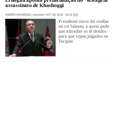
Erdogan aponta premeditação no “selvagem”
assassinato de Khashoggi
ANDRÉS MOURENZA
|
Istambul
|
OCT 29, 2018 - 16:14
EDT
Presidente turco diz confiar
no rei Salman, a quem pede
que extradite os 18 detidos
para que sejam julgados na
Turquia