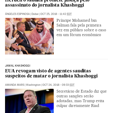
Herdeiro saudita promete justiça pelo
assassinato do jornalista Khashoggi
ÁNGELES ESPINOSA
|
Dubai
|
OCT 25, 2018 - 11:42
EDT
Príncipe Mohamed bin
Salman fala pela primeira
vez em público sobre o caso
em um fórum econômico
JAMAL KHASHOGGI
EUA revogam visto de agentes sauditas
suspeitos de matar o jornalista Khashoggi
AMANDA MARS
|
Washington
|
OCT 24, 2018 - 09:33
EDT
Secretário de Estado diz que
outras sanções serão
adotadas, mas Trump evita
culpar diretamente Riad