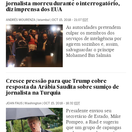
jornalista morreu durante o interrogatório,
diz imprensa dos EUA
ANDRÉS MOURENZA
|
Istambul
|
OCT 15, 2018 - 21:07
EDT
As autoridades pretendem
culpar os membros dos
serviços de inteligência por
agirem sozinhos e, assim,
salvaguardar o príncipe
Mohamed Bin Salmán
Cresce pressão para que Trump cobre
resposta da Arábia Saudita sobre sumiço de
jornalista na Turquia
JOAN FAUS
|
Washington
|
OCT 15, 2018 - 16:32
EDT
Presidente enviou seu
secretário de Estado, Mike
Pompeo, a Riad e sugeriu
que um grupo de capangas