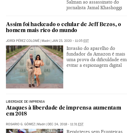
Salman ao assassinato do
jornalista Jamal Khashoggi
Assim foi hackeado o celular de Jeff Bezos, o
homem mais rico do mundo
JORDI PÉREZ COLOMÉ
|
Madri
|
JAN 23, 2020 - 11:05
EST
Invasão do aparelho do
fundador da Amazon é mais
uma prova da dificuldade em
evitar a espionagem digital
LIBERDADE DE IMPRENSA
Ataques à liberdade de imprensa aumentam
em 2018
ROSARIO G. GÓMEZ
|
Madri
|
DEC 24, 2018 - 11:31
EST
Repórteres sem Fronteiras