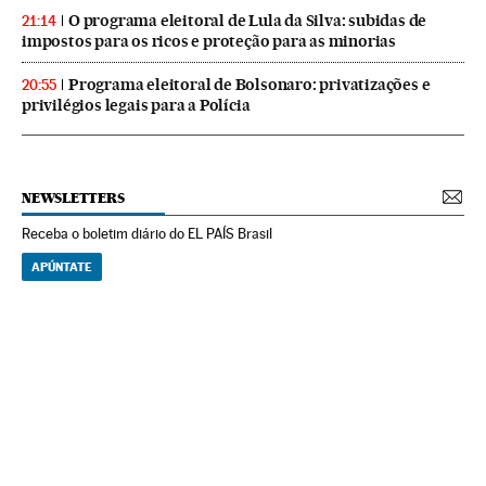
O programa eleitoral de Lula da Silva: subidas de
21:14
impostos para os ricos e proteção para as minorias
Programa eleitoral de Bolsonaro: privatizações e
20:55
privilégios legais para a Polícia
NEWSLETTERS
Receba o boletim diário do EL PAÍS Brasil
APÚNTATE
NEWSLETTERS
Boletín de América
Cada semana en tu cuenta de correo una selección de las noticias,
reportajes y análisis de los periodistas de EL PAÍS con los acontecimientos
más relevantes del continente.