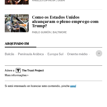
ÁNGELES ESPINOSA
| DUBAI
Como os Estados Unidos
alcançaram o pleno emprego com
Trump?
PABLO GUIMÓN
| BALTIMORE
ARQUIVADO EM
Balcãs
Península Arábica
Europa Sul
Oriente médio
Ásia
Europa
Meios comunicação
Comunicação
Mike Pompeo
Jamal Khashoggi
Donald Trump
Adere a
Mais informações
Liberdade imprensa
Arábia Saudita
Turquia
Estados Unidos
Pessoas desaparecidas
aquí
Si está interesado en licenciar este contenido, pinche
Casos por resolver
Casos judiciais
Justiça