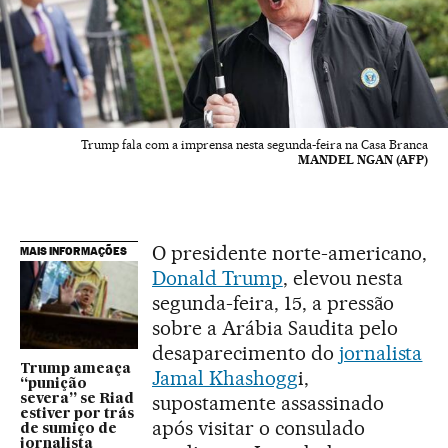
Trump fala com a imprensa nesta segunda-feira na Casa Branca
MANDEL NGAN (AFP)
O presidente norte-americano,
MAIS INFORMAÇÕES
Donald Trump
, elevou nesta
segunda-feira, 15, a pressão
sobre a Arábia Saudita pelo
desaparecimento do
jornalista
Trump ameaça
Jamal Khashogg
i,
“punição
supostamente assassinado
severa” se Riad
estiver por trás
após visitar o consulado
de sumiço de
jornalista