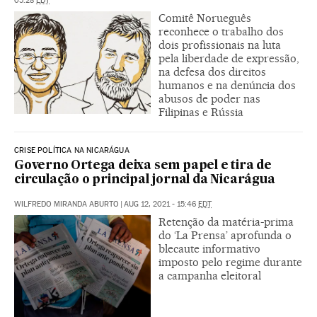
05:28
EDT
Comitê Norueguês
reconhece o trabalho dos
dois profissionais na luta
pela liberdade de expressão,
na defesa dos direitos
humanos e na denúncia dos
abusos de poder nas
Filipinas e Rússia
CRISE POLÍTICA NA NICARÁGUA
Governo Ortega deixa sem papel e tira de
circulação o principal jornal da Nicarágua
WILFREDO MIRANDA ABURTO
|
AUG 12, 2021 - 15:46
EDT
Retenção da matéria-prima
do ‘La Prensa’ aprofunda o
blecaute informativo
imposto pelo regime durante
a campanha eleitoral