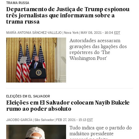
TRAMA RUSSA
Departamento de Justiça de Trump espionou
três jornalistas que informavam sobre a
trama russa
MARÍA ANTONIA SÁNCHEZ-VALLEJO
|
Nova York
|
MAY 08, 2021 - 16:04
EDT
Autoridades acessaram
gravações das ligações dos
repórteres do ‘The
Washington Post’
ELEIÇÕES EM EL SALVADOR
Eleições em El Salvador colocam Nayib Bukele
rumo ao poder absoluto
JACOBO GARCÍA
|
São Salvador
|
FEB 27, 2021 - 15:13
EST
Tudo indica que o partido do
midiático presidente