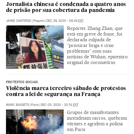
Jornalista chinesa é condenada a quatro anos
de prisão por sua cobertura da pandemia
JAIME SANTIRSO
|
Pequim
|
DEC 29, 2020 - 08:19
EST
Repórter Zhang Zhan, que
está em greve de fome, foi
declarada culpada de
“procurar briga e criar
problemas” com suas
notícias de Wuhan, epicentro
original do coronavírus
PROTESTOS SOCIAIS
Violência marca terceiro sábado de protestos
contra a lei de segurança na França
MARC BASSETS
|
Paris
|
DEC 05, 2020 - 20:51
EST
Grupos de manifestantes
incendeiam carros, quebram
vitrines e agridem a polícia
em Paris