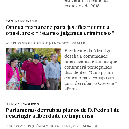
estiveram à frente dos
protestos de 2018
CRISE NA NICARÁGUA
Ortega reaparece para justificar cerco a
opositores: “Estamos julgando criminosos”
WILFREDO MIRANDA ABURTO
|
JUN 24, 2021 - 08:14
EDT
Presidente da Nicarágua
desafia a comunidade
internacional e afirma que
continuará perseguindo
dissidentes. “Conspiram
contra o país, conspiram
para derrubar o Governo”,
afirma
HISTÓRIA | ARQUIVO S
Parlamento derrubou planos de D. Pedro I de
restringir a liberdade de imprensa
RICARDO WESTIN (AGÊNCIA SENADO)
|
JUN 08, 2021 - 14:04
EDT