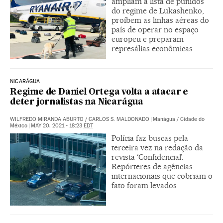
ampliam a lista de punidos
do regime de Lukashenko,
proíbem as linhas aéreas do
país de operar no espaço
europeu e preparam
represálias econômicas
NICARÁGUA
Regime de Daniel Ortega volta a atacar e
deter jornalistas na Nicarágua
WILFREDO MIRANDA ABURTO
/
CARLOS S. MALDONADO
|
Manágua / Cidade do
México
|
MAY 20, 2021 - 18:23
EDT
Polícia faz buscas pela
terceira vez na redação da
revista ‘Confidencial’.
Repórteres de agências
internacionais que cobriam o
fato foram levados