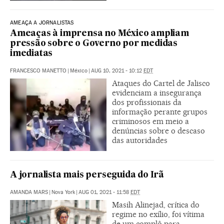
AMEAÇA A JORNALISTAS
Ameaças à imprensa no México ampliam
pressão sobre o Governo por medidas
imediatas
FRANCESCO MANETTO
|
México
|
AUG 10, 2021 - 10:12
EDT
Ataques do Cartel de Jalisco
evidenciam a insegurança
dos profissionais da
informação perante grupos
criminosos em meio a
denúncias sobre o descaso
das autoridades
A jornalista mais perseguida do Irã
AMANDA MARS
|
Nova York
|
AUG 01, 2021 - 11:58
EDT
Masih Alinejad, crítica do
regime no exílio, foi vítima
de um complô para