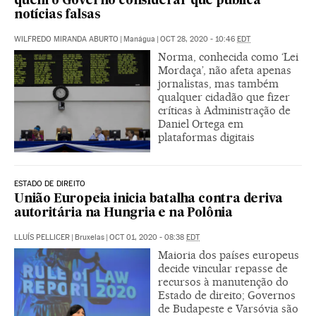
quem o Governo considerar que publica
notícias falsas
WILFREDO MIRANDA ABURTO
|
Manágua
|
OCT 28, 2020 - 10:46
EDT
Norma, conhecida como ‘Lei
Mordaça’, não afeta apenas
jornalistas, mas também
qualquer cidadão que fizer
críticas à Administração de
Daniel Ortega em
plataformas digitais
ESTADO DE DIREITO
União Europeia inicia batalha contra deriva
autoritária na Hungria e na Polônia
LLUÍS PELLICER
|
Bruxelas
|
OCT 01, 2020 - 08:38
EDT
Maioria dos países europeus
decide vincular repasse de
recursos à manutenção do
Estado de direito; Governos
de Budapeste e Varsóvia são