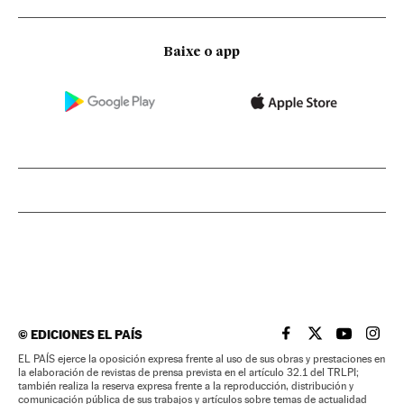
Baixe o app
©
EDICIONES EL PAÍS
EL PAÍS BRASIL EN
EL PAÍS BRASI
EL PAÍS B
EL PA
EL PAÍS ejerce la oposición expresa frente al uso de sus obras y prestaciones en
la elaboración de revistas de prensa prevista en el artículo 32.1 del TRLPI;
también realiza la reserva expresa frente a la reproducción, distribución y
comunicación pública de sus trabajos y artículos sobre temas de actualidad