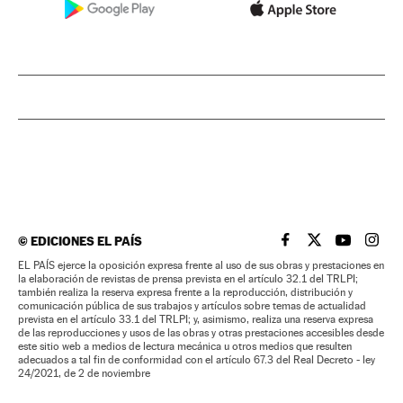
©
EDICIONES EL PAÍS
EL PAÍS BRASIL EN
EL PAÍS BRASI
EL PAÍS B
EL PA
EL PAÍS ejerce la oposición expresa frente al uso de sus obras y prestaciones en
la elaboración de revistas de prensa prevista en el artículo 32.1 del TRLPI;
también realiza la reserva expresa frente a la reproducción, distribución y
comunicación pública de sus trabajos y artículos sobre temas de actualidad
prevista en el artículo 33.1 del TRLPI; y, asimismo, realiza una reserva expresa
de las reproducciones y usos de las obras y otras prestaciones accesibles desde
este sitio web a medios de lectura mecánica u otros medios que resulten
adecuados a tal fin de conformidad con el artículo 67.3 del Real Decreto - ley
24/2021, de 2 de noviembre