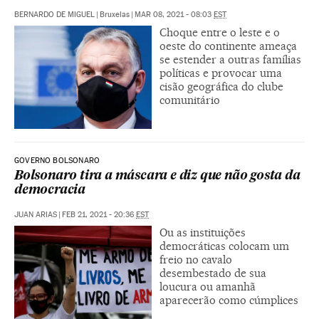
BERNARDO DE MIGUEL
|
Bruxelas
|
MAR 08, 2021 - 08:03
EST
Choque entre o leste e o
oeste do continente ameaça
se estender a outras famílias
políticas e provocar uma
cisão geográfica do clube
comunitário
GOVERNO BOLSONARO
Bolsonaro tira a máscara e diz que não gosta da
democracia
JUAN ARIAS
|
FEB 21, 2021 - 20:36
EST
Ou as instituições
democráticas colocam um
freio no cavalo
desembestado de sua
loucura ou amanhã
aparecerão como cúmplices