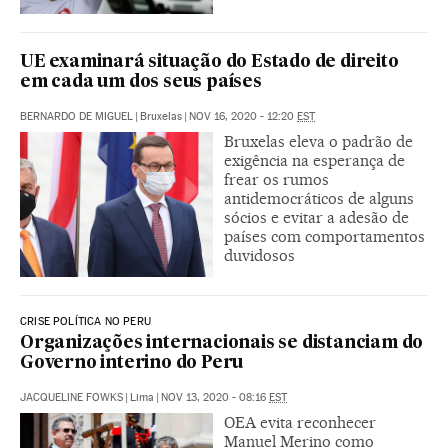
UE examinará situação do Estado de direito
em cada um dos seus países
BERNARDO DE MIGUEL
|
Bruxelas
|
NOV 16, 2020 - 12:20
EST
Bruxelas eleva o padrão de
exigência na esperança de
frear os rumos
antidemocráticos de alguns
sócios e evitar a adesão de
países com comportamentos
duvidosos
CRISE POLÍTICA NO PERU
Organizações internacionais se distanciam do
Governo interino do Peru
JACQUELINE FOWKS
|
Lima
|
NOV 13, 2020 - 08:16
EST
OEA evita reconhecer
Manuel Merino como