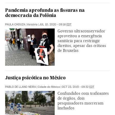
Pandemia aprofunda as fissuras na
democracia da Polônia
PAULA CHOUZA
|
Varsóvia
|
JUL 10, 2020 - 09:16
EDT
Governo ultraconservador
aproveitou a emergência
sanitária para restringir
direitos, apesar das críticas
de Bruxelas
Justiça psicótica no México
PABLO DE LLANO NEIRA
|
Cidade do México
|
OCT 23, 2015 - 09:32
EDT
Confundidos com traficantes
de órgãos, dois
pesquisadores morreram
linchados