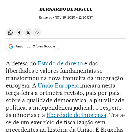
BERNARDO DE MIGUEL
Bruxelas -
NOV
16, 2020 - 12:20
EST
Compartir en Whatsapp
Compartir en Facebook
Compartir en Twitter
Desplegar Redes Sociales
Añadir EL PAÍS en Google
A defesa do
Estado de direito
e das
liberdades e valores fundamentais se
transformou na nova fronteira da integração
europeia. A
União Europeia
iniciará nesta
terça-feira a primeira revisão, país por país,
sobre a qualidade democrática, a pluralidade
política, a independência judicial, o respeito
às minorias e a
liberdade de imprensa
. Trata-
se de um exercício de fiscalização sem
precedentes na história da União. E Bruxelas