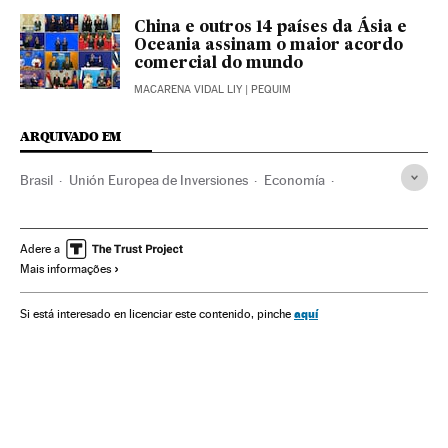
China e outros 14 países da Ásia e
Oceania assinam o maior acordo
comercial do mundo
MACARENA VIDAL LIY
| PEQUIM
ARQUIVADO EM
Brasil
Unión Europea de Inversiones
Economía
Estado de Derecho
Liberalismo político
Polonia
Hungría
Libertad prensa
Europa
Derecho
Democracia
Adere a
Mais informações
aquí
Si está interesado en licenciar este contenido, pinche