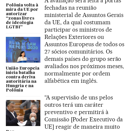
A avaliação será feita a portas
Polônia volta à
fechadas na reunião
mira da UE por
ministerial de Assuntos Gerais
autorizar
“zonas livres
da UE, da qual costumam
de ideologia
LGTBI”
participar os ministros de
Relações Exteriores ou
Assuntos Europeus de todos os
27 sócios comunitários. Os
demais países do grupo serão
avaliados nos próximos meses,
União Europeia
normalmente por ordem
inicia batalha
contra deriva
alfabética em inglês.
autoritária na
Hungria e na
Polônia
“A supervisão de uns pelos
outros terá um caráter
preventivo e permitirá à
Comissão [Poder Executivo da
UE] reagir de maneira muito