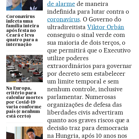
de alarme
de maneira
indefinida para lutar contra o
Coronavírus
coronavírus
. O Governo do
infecta uma
ultradireitista
Viktor Orbán
família inteira
após festa no
conseguiu o sinal verde com
Ceará e leva
quatro para a
sua maioria de dois terços, o
internação
que permitirá que o Executivo
utilize poderes
extraordinários para governar
por decreto sem estabelecer
um limite temporal e sem
nenhum controle, inclusive
Na Europa,
critério para
parlamentar. Numerosas
calcular mortes
por Covid-19
organizações de defesa das
varia conforme
liberdades civis advertiram
país (e nenhum
está certo)
quanto aos graves riscos que a
decisão traz para democracia
na Hungria, após 10 anos nos