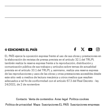
©
EDICIONES EL PAÍS
EL PAÍS BRASIL EN
EL PAÍS BRASI
EL PAÍS B
EL PA
EL PAÍS ejerce la oposición expresa frente al uso de sus obras y prestaciones en
la elaboración de revistas de prensa prevista en el artículo 32.1 del TRLPI;
también realiza la reserva expresa frente a la reproducción, distribución y
comunicación pública de sus trabajos y artículos sobre temas de actualidad
prevista en el artículo 33.1 del TRLPI; y, asimismo, realiza una reserva expresa
de las reproducciones y usos de las obras y otras prestaciones accesibles desde
este sitio web a medios de lectura mecánica u otros medios que resulten
adecuados a tal fin de conformidad con el artículo 67.3 del Real Decreto - ley
24/2021, de 2 de noviembre
Contacto
Venta de contenidos
Aviso legal
Política cookies
Política de privacidad
Mapa
Suscripciones EL PAÍS
Suscripciones empresas