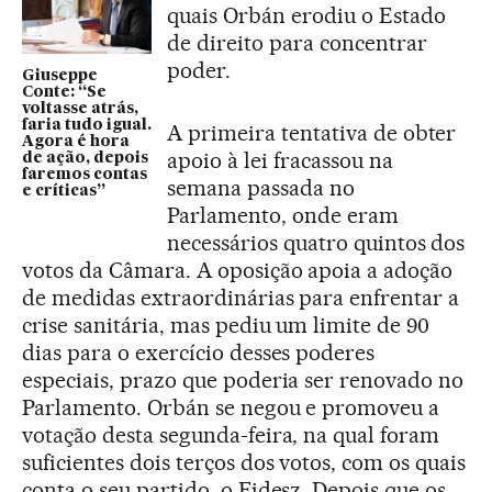
quais Orbán erodiu o Estado
de direito para concentrar
poder.
Giuseppe
Conte: “Se
voltasse atrás,
faria tudo igual.
A primeira tentativa de obter
Agora é hora
apoio à lei fracassou na
de ação, depois
faremos contas
semana passada no
e críticas”
Parlamento, onde eram
necessários quatro quintos dos
votos da Câmara. A oposição apoia a adoção
de medidas extraordinárias para enfrentar a
crise sanitária, mas pediu um limite de 90
dias para o exercício desses poderes
especiais, prazo que poderia ser renovado no
Parlamento. Orbán se negou e promoveu a
votação desta segunda-feira, na qual foram
suficientes dois terços dos votos, com os quais
conta o seu partido, o Fidesz. Depois que os