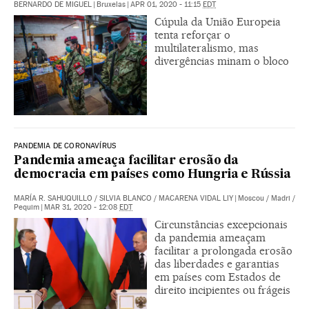
BERNARDO DE MIGUEL
|
Bruxelas
|
APR 01, 2020 - 11:15
EDT
Cúpula da União Europeia
tenta reforçar o
multilateralismo, mas
divergências minam o bloco
PANDEMIA DE CORONAVÍRUS
Pandemia ameaça facilitar erosão da
democracia em países como Hungria e Rússia
MARÍA R. SAHUQUILLO
/
SILVIA BLANCO
/
MACARENA VIDAL LIY
|
Moscou / Madri /
Pequim
|
MAR 31, 2020 - 12:08
EDT
Circunstâncias excepcionais
da pandemia ameaçam
facilitar a prolongada erosão
das liberdades e garantias
em países com Estados de
direito incipientes ou frágeis