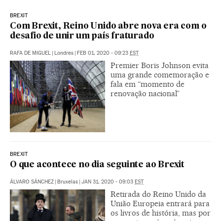
BREXIT
Com Brexit, Reino Unido abre nova era com o
desafio de unir um país fraturado
RAFA DE MIGUEL
|
Londres
|
FEB 01, 2020 - 09:23
EST
Premier Boris Johnson evita
uma grande comemoração e
fala em “momento de
renovação nacional”
BREXIT
O que acontece no dia seguinte ao Brexit
ÁLVARO SÁNCHEZ
|
Bruxelas
|
JAN 31, 2020 - 09:03
EST
Retirada do Reino Unido da
União Europeia entrará para
os livros de história, mas por