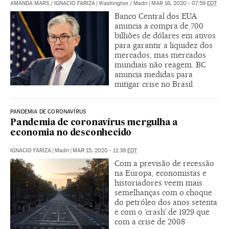
AMANDA MARS
/
IGNACIO FARIZA
|
Washington / Madri
|
MAR 16, 2020 - 07:59
EDT
Banco Central dos EUA
anuncia a compra de 700
bilhões de dólares em ativos
para garantir a liquidez dos
mercados, mas mercados
mundiais não reagem. BC
anuncia medidas para
mitigar crise no Brasil
PANDEMIA DE CORONAVÍRUS
Pandemia de coronavírus mergulha a
economia no desconhecido
IGNACIO FARIZA
|
Madri
|
MAR 15, 2020 - 11:39
EDT
Com a previsão de recessão
na Europa, economistas e
historiadores veem mais
semelhanças com o choque
do petróleo dos anos setenta
e com o ‘crash’ de 1929 que
com a crise de 2008