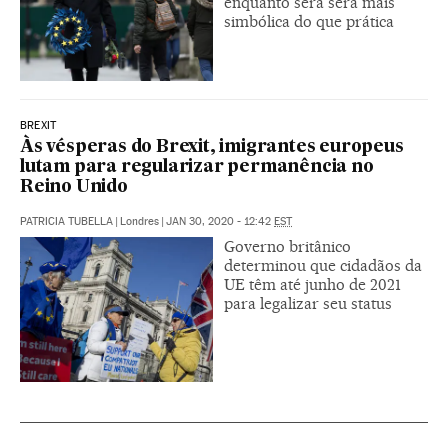
enquanto será será mais
simbólica do que prática
BREXIT
Às vésperas do Brexit, imigrantes europeus
lutam para regularizar permanência no
Reino Unido
PATRICIA TUBELLA
|
Londres
|
JAN 30, 2020 - 12:42
EST
Governo britânico
determinou que cidadãos da
UE têm até junho de 2021
para legalizar seu status