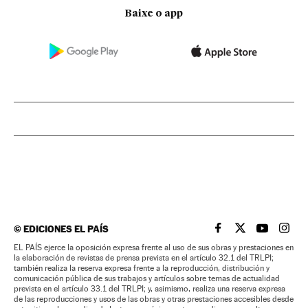
Baixe o app
©
EDICIONES EL PAÍS
EL PAÍS BRASIL EN
EL PAÍS BRASI
EL PAÍS B
EL PA
EL PAÍS ejerce la oposición expresa frente al uso de sus obras y prestaciones en
la elaboración de revistas de prensa prevista en el artículo 32.1 del TRLPI;
también realiza la reserva expresa frente a la reproducción, distribución y
comunicación pública de sus trabajos y artículos sobre temas de actualidad
prevista en el artículo 33.1 del TRLPI; y, asimismo, realiza una reserva expresa
de las reproducciones y usos de las obras y otras prestaciones accesibles desde