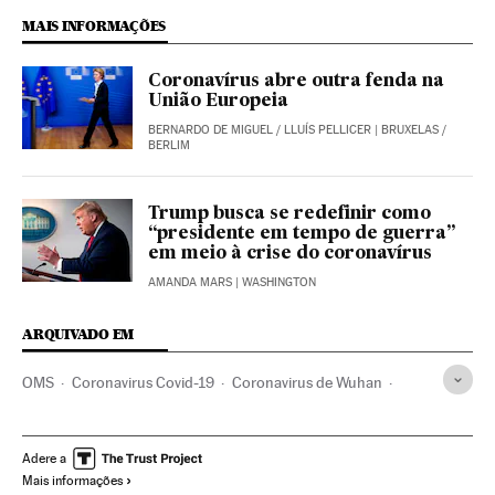
MAIS INFORMAÇÕES
Coronavírus abre outra fenda na
União Europeia
BERNARDO DE MIGUEL
/
LLUÍS PELLICER
| BRUXELAS /
BERLIM
Trump busca se redefinir como
“presidente em tempo de guerra”
em meio à crise do coronavírus
AMANDA MARS
| WASHINGTON
ARQUIVADO EM
OMS
Coronavirus Covid-19
Coronavirus de Wuhan
Pandemia
Coronavirus
Doenças infecciosas
Doenças respiratórias
Ministério Saúde
União Europeia
Adere a
Mais informações
UE
Europa
Donald Trump
Estados Unidos