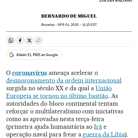
ZOLTAN BALOGH
BERNARDO DE MIGUEL
Bruxelas -
APR
01, 2020 - 11:15
EDT
Compartir en Whatsapp
Compartir en Facebook
Compartir en Twitter
Desplegar Redes Sociales
Añadir EL PAÍS en Google
O
coronavírus
ameaça acelerar o
desmoronamento da ordem internacional
surgida no século XX e da qual a
União
Europeia se tornou no último bastião
. As
autoridades do bloco continental tentam
reforçar o multilateralismo com iniciativas
como as aprovadas nesta terça-feira
(primeira ajuda humanitária ao
Irã
e
operação naval para frear a
guerra da Líbia
),