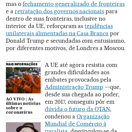
mas o
fechamento generalizado de fronteiras
e a
retratação dos governos nacionais
para
dentro de suas fronteiras, inclusive no
interior da UE, reforçaram as
tendências
unilaterais alimentadas na Casa Branca
por
Donald Trump e secundadas com entusiasmo,
por diferentes motivos, de Londres a Moscou.
A UE até agora resistia com
MAIS INFORMAÇÕES
grandes dificuldades aos
embates provocados pela
Administração Trump
—que,
desde sua chegada ao poder,
AO VIVO | As
em 2017, conseguiu pôr em
últimas notícias
dúvida o futuro da OTAN
,
sobre o
coronavírus
condenou a
Organização
Mundial de Comércio à
paralisia
, desvinculou-se da