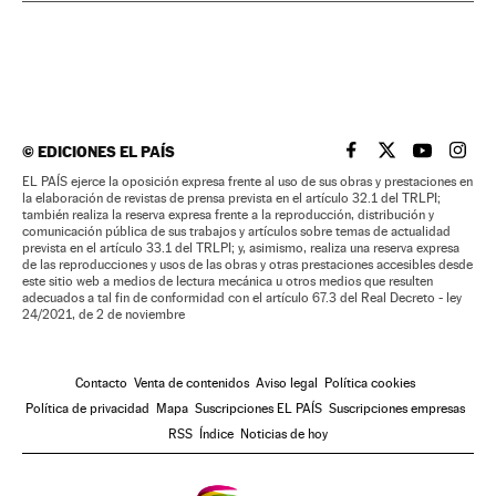
©
EDICIONES EL PAÍS
EL PAÍS BRASIL EN
EL PAÍS BRASI
EL PAÍS B
EL PA
EL PAÍS ejerce la oposición expresa frente al uso de sus obras y prestaciones en
la elaboración de revistas de prensa prevista en el artículo 32.1 del TRLPI;
también realiza la reserva expresa frente a la reproducción, distribución y
comunicación pública de sus trabajos y artículos sobre temas de actualidad
prevista en el artículo 33.1 del TRLPI; y, asimismo, realiza una reserva expresa
de las reproducciones y usos de las obras y otras prestaciones accesibles desde
este sitio web a medios de lectura mecánica u otros medios que resulten
adecuados a tal fin de conformidad con el artículo 67.3 del Real Decreto - ley
24/2021, de 2 de noviembre
Contacto
Venta de contenidos
Aviso legal
Política cookies
Política de privacidad
Mapa
Suscripciones EL PAÍS
Suscripciones empresas
RSS
Índice
Noticias de hoy