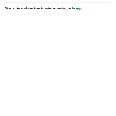
Economia
Nacionalismo
Extrema direita
aquí
Si está interesado en licenciar este contenido, pinche