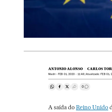
ANTONIO ALONSO
CARLOS TO
Madri -
FEB
01, 2020 - 11:48
atualizado:
FEB
01, 
0
Compartir en Whatsapp
Compartir en Facebook
Compartir en Twitter
Desplegar Redes Soci
Comentários
A saída do
Reino Unido