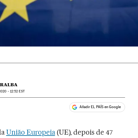
RRALBA
2020 - 12:52
EST
Añadir EL PAÍS en Google
ales
da
União Europeia
(UE), depois de 47