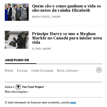
Quem são e como ganham a vida os
oito netos da rainha Elizabeth
MARÍA PORCEL
| MADRI
Príncipe Harry se une a Meghan
Markle no Canadá para iniciar nova
vida
EL PAÍS
| MADRI
ARQUIVADO EM
Brexit
Europa
União Europeia
Boris Johnson
Margaret Thatcher
História
História contemporânea
Diplomacia
Blocos internacionais
Blocos políticos
Adere a
Mais informações
Reino Unido
Inglaterra
aquí
Si está interesado en licenciar este contenido, pinche