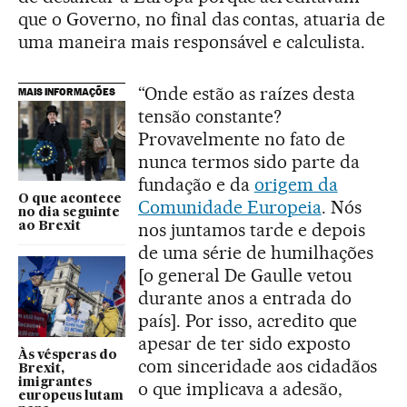
que o Governo, no final das contas, atuaria de
uma maneira mais responsável e calculista.
“Onde estão as raízes desta
MAIS INFORMAÇÕES
tensão constante?
Provavelmente no fato de
nunca termos sido parte da
fundação e da
origem da
O que acontece
Comunidade Europeia
. Nós
no dia seguinte
nos juntamos tarde e depois
ao Brexit
de uma série de humilhações
[o general De Gaulle vetou
durante anos a entrada do
país]. Por isso, acredito que
apesar de ter sido exposto
Às vésperas do
com sinceridade aos cidadãos
Brexit,
imigrantes
o que implicava a adesão,
europeus lutam