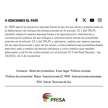
©
EDICIONES EL PAÍS
EL PAÍS BRASIL EN
EL PAÍS BRASI
EL PAÍS B
EL PA
EL PAÍS ejerce la oposición expresa frente al uso de sus obras y prestaciones en
la elaboración de revistas de prensa prevista en el artículo 32.1 del TRLPI;
también realiza la reserva expresa frente a la reproducción, distribución y
comunicación pública de sus trabajos y artículos sobre temas de actualidad
prevista en el artículo 33.1 del TRLPI; y, asimismo, realiza una reserva expresa
de las reproducciones y usos de las obras y otras prestaciones accesibles desde
este sitio web a medios de lectura mecánica u otros medios que resulten
adecuados a tal fin de conformidad con el artículo 67.3 del Real Decreto - ley
24/2021, de 2 de noviembre
Contacto
Venta de contenidos
Aviso legal
Política cookies
Política de privacidad
Mapa
Suscripciones EL PAÍS
Suscripciones empresas
RSS
Índice
Noticias de hoy