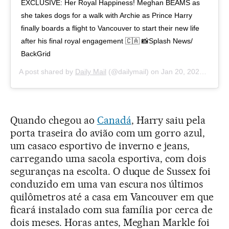
EXCLUSIVE: Her Royal Happiness! Meghan BEAMS as
she takes dogs for a walk with Archie as Prince Harry
finally boards a flight to Vancouver to start their new life
after his final royal engagement 🇨🇦 📸Splash News/
BackGrid
A post shared by
Daily Mail
(@dailymail) on
Jan 20, 2020 at 3:26pm PST
Quando chegou ao
Canadá
, Harry saiu pela
porta traseira do avião com um gorro azul,
um casaco esportivo de inverno e jeans,
carregando uma sacola esportiva, com dois
seguranças na escolta. O duque de Sussex foi
conduzido em uma van escura nos últimos
quilômetros até a casa em Vancouver em que
ficará instalado com sua família por cerca de
dois meses. Horas antes, Meghan Markle foi