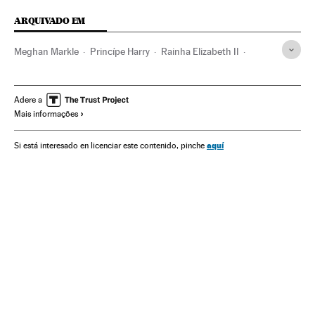
ARQUIVADO EM
Meghan Markle
Princípe Harry
Rainha Elizabeth II
Archie Harrison Mountbatten-Windsor
Gente
Canadá
Famosos
Reino Unido
Europa
América do Norte
Adere a
Mais informações
América
aquí
Si está interesado en licenciar este contenido, pinche