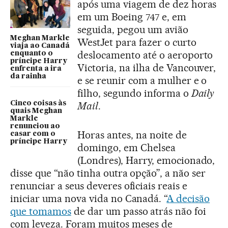
após uma viagem de dez horas
em um Boeing 747 e, em
seguida, pegou um avião
Meghan Markle
WestJet para fazer o curto
viaja ao Canadá
deslocamento até o aeroporto
enquanto o
príncipe Harry
Victoria, na ilha de Vancouver,
enfrenta a ira
da rainha
e se reunir com a mulher e o
filho, segundo informa o
Daily
Cinco coisas às
Mail
.
quais Meghan
Markle
renunciou ao
Horas antes, na noite de
casar com o
príncipe Harry
domingo, em Chelsea
(Londres), Harry, emocionado,
disse que “não tinha outra opção”, a não ser
renunciar a seus deveres oficiais reais e
iniciar uma nova vida no Canadá. “
A decisão
que tomamos
de dar um passo atrás não foi
com leveza. Foram muitos meses de