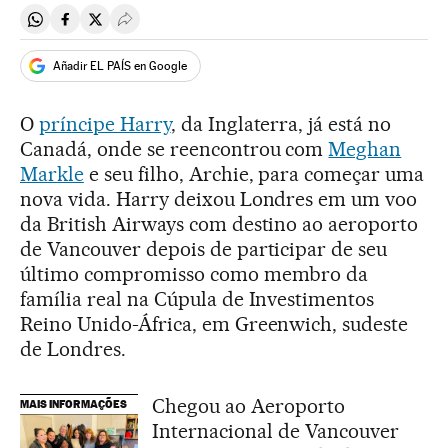
Compartir en Whatsapp
Compartir en Facebook
Compartir en Twitter
Desplegar Redes Sociales
Añadir EL PAÍS en Google
O
príncipe Harry
, da Inglaterra, já está no
Canadá, onde se reencontrou com
Meghan
Markle
e seu filho, Archie, para começar uma
nova vida. Harry deixou Londres em um voo
da British Airways com destino ao aeroporto
de Vancouver depois de participar de seu
último compromisso como membro da
família real na Cúpula de Investimentos
Reino Unido-África, em Greenwich, sudeste
de Londres.
Chegou ao Aeroporto
MAIS INFORMAÇÕES
Internacional de Vancouver