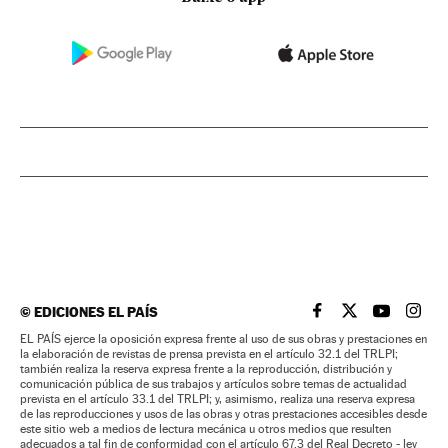
©
EDICIONES EL PAÍS
EL PAÍS BRASIL EN
EL PAÍS BRASI
EL PAÍS B
EL PA
EL PAÍS ejerce la oposición expresa frente al uso de sus obras y prestaciones en
la elaboración de revistas de prensa prevista en el artículo 32.1 del TRLPI;
también realiza la reserva expresa frente a la reproducción, distribución y
comunicación pública de sus trabajos y artículos sobre temas de actualidad
prevista en el artículo 33.1 del TRLPI; y, asimismo, realiza una reserva expresa
de las reproducciones y usos de las obras y otras prestaciones accesibles desde
este sitio web a medios de lectura mecánica u otros medios que resulten
adecuados a tal fin de conformidad con el artículo 67.3 del Real Decreto - ley