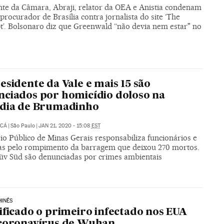
nte da Câmara, Abraji, relator da OEA e Anistia condenam
procurador de Brasília contra jornalista do site ‘The
pt’. Bolsonaro diz que Greenwald “não devia nem estar" no
esidente da Vale e mais 15 são
ciados por homicídio doloso na
édia de Brumadinho
UCÁ
|
São Paulo
|
JAN 21, 2020 - 15:08
EST
io Público de Minas Gerais responsabiliza funcionários e
s pelo rompimento da barragem que deixou 270 mortos.
Tüv Süd são denunciadas por crimes ambientais
HINÊS
ificado o primeiro infectado nos EUA
 coronavírus de Wuhan