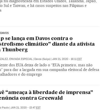
á foi diagnosticada em Estados Unidos, Tailândia, Japão,
o Sul e Taiwan, e há casos suspeitos nas Filipinas e
a
 DAVOS
 se lança em Davos contra o
strofismo climático” diante da ativista
a Thunberg
NZALEZ, ENVIADA ESPECIAL
|
Davos (Suíça)
|
JAN 21, 2020 - 16:11
EST
dente dos EUA deixa de lado o “EUA primeiro, mas não
s” para dar a largada em sua campanha eleitoral de defesa
balhadores e do emprego
vê “ameaça à liberdade de imprensa”
enúncia contra Greewald
o Paulo
|
JAN 21, 2020 - 15:47
EST