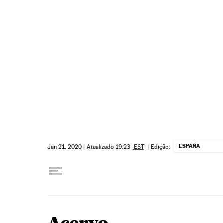
Pular para o conteúdo
ESPAÑA
Jan 21, 2020
|
Atualizado 19:23
EST
|
Edição: