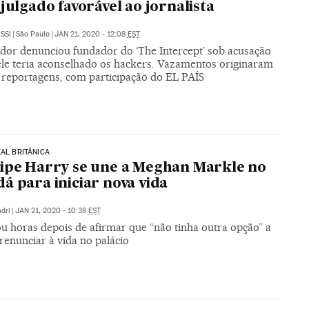
 julgado favorável ao jornalista
SSI
|
São Paulo
|
JAN 21, 2020 - 12:08
EST
dor denunciou fundador do ‘The Intercept’ sob acusação
ele teria aconselhado os hackers. Vazamentos originaram
e reportagens, com participação do EL PAÍS
EAL BRITÂNICA
ipe Harry se une a Meghan Markle no
á para iniciar nova vida
dri
|
JAN 21, 2020 - 10:38
EST
ou horas depois de afirmar que “não tinha outra opção” a
renunciar à vida no palácio