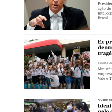
Preside
ação de 
Interce
Brasil
Ex-pr
denun
trag
BEATRIZ J
Ministér
empresa
Vale e 
O VÍRUS C
Ident
pelo