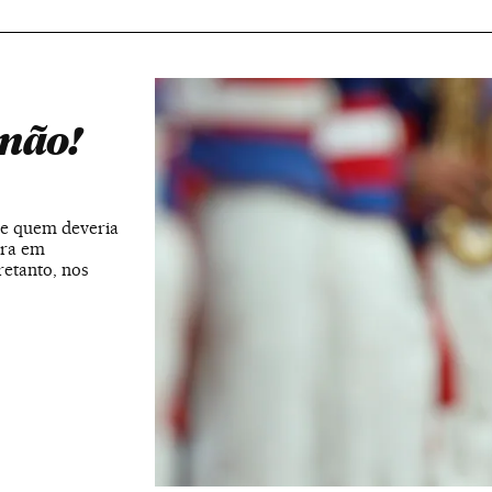
 não!
 de quem deveria
ura em
retanto, nos