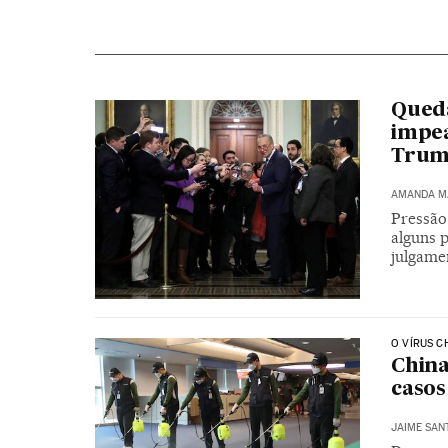
Queda
impea
Tru
AMANDA M
Pressão 
alguns p
julgame
O VÍRUS C
China
casos
JAIME SAN