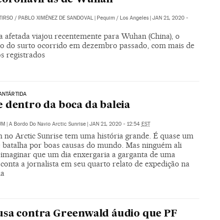
TIRSO
/
PABLO XIMÉNEZ DE SANDOVAL
|
Pequim / Los Angeles
|
JAN 21, 2020 -
a afetada viajou recentemente para Wuhan (China), o
ro do surto ocorrido em dezembro passado, com mais de
s registrados
ANTÁRTIDA
 dentro da boca da baleia
UM
|
A Bordo Do Navio Arctic Sunrise
|
JAN 21, 2020 - 12:54
EST
 no Arctic Sunrise tem uma história grande. É quase um
e batalha por boas causas do mundo. Mas ninguém ali
 imaginar que um dia enxergaria a garganta de uma
 conta a jornalista em seu quarto relato de expedição na
da
sa contra Greenwald áudio que PF