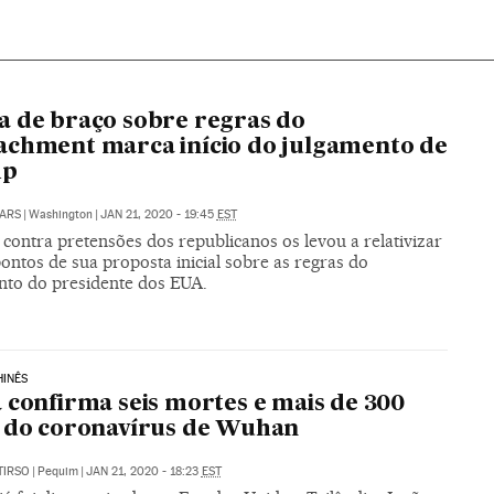
 de braço sobre regras do
chment marca início do julgamento de
mp
ARS
|
Washington
|
JAN 21, 2020 - 19:45
EST
contra pretensões dos republicanos os levou a relativizar
ontos de sua proposta inicial sobre as regras do
nto do presidente dos EUA.
HINÊS
 confirma seis mortes e mais de 300
 do coronavírus de Wuhan
TIRSO
|
Pequim
|
JAN 21, 2020 - 18:23
EST