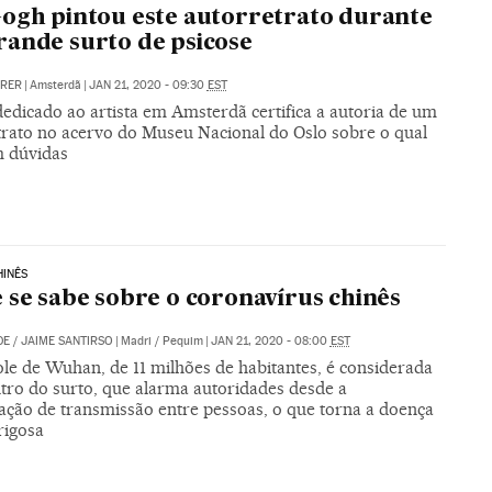
ogh pintou este autorretrato durante
ande surto de psicose
RRER
|
Amsterdã
|
JAN 21, 2020 - 09:30
EST
edicado ao artista em Amsterdã certifica a autoria de um
trato no acervo do Museu Nacional do Oslo sobre o qual
 dúvidas
HINÊS
 se sabe sobre o coronavírus chinês
DE
/
JAIME SANTIRSO
|
Madri / Pequim
|
JAN 21, 2020 - 08:00
EST
le de Wuhan, de 11 milhões de habitantes, é considerada
ntro do surto, que alarma autoridades desde a
ação de transmissão entre pessoas, o que torna a doença
rigosa