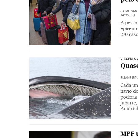
JAIME SAN
14:35
EST
A pesso
epicent
270 caso
VIAGEM À 
Quase
ELIANE BR
Cada um
navio d
poderia
jubarte,
Antárti
MPF u