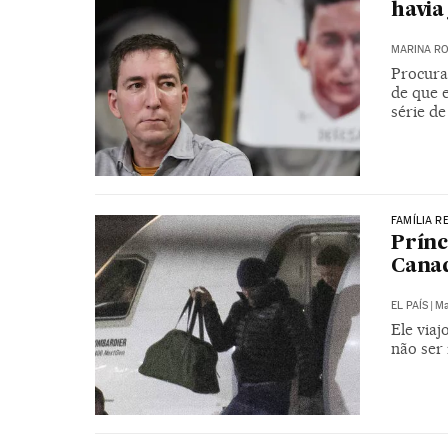
havia
MARINA RO
Procura
de que 
série d
FAMÍLIA R
Prínc
Canad
EL PAÍS
|
Ma
Ele viaj
não ser 