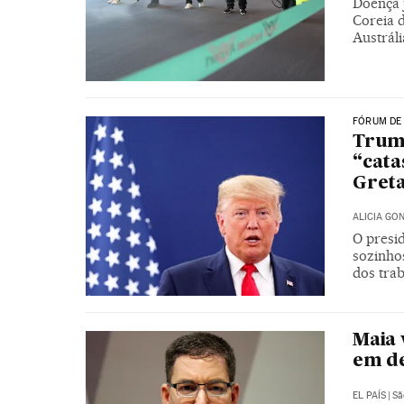
Doença j
Coreia d
Austráli
FÓRUM DE
Trump
“cata
Gret
ALICIA GO
O presi
sozinho
dos tra
Maia 
em d
EL PAÍS
|
Sã