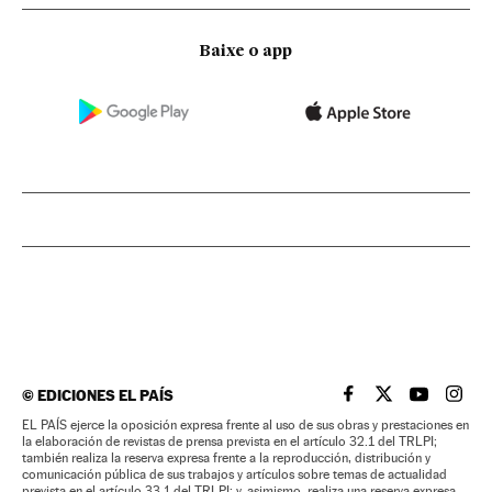
Baixe o app
©
EDICIONES EL PAÍS
EL PAÍS BRASIL EN
EL PAÍS BRASI
EL PAÍS B
EL PA
EL PAÍS ejerce la oposición expresa frente al uso de sus obras y prestaciones en
la elaboración de revistas de prensa prevista en el artículo 32.1 del TRLPI;
también realiza la reserva expresa frente a la reproducción, distribución y
comunicación pública de sus trabajos y artículos sobre temas de actualidad
prevista en el artículo 33.1 del TRLPI; y, asimismo, realiza una reserva expresa