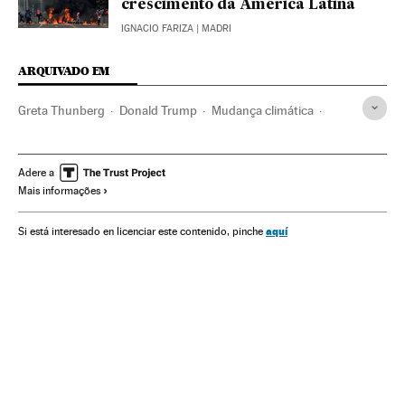
crescimento da América Latina
IGNACIO FARIZA
| MADRI
ARQUIVADO EM
Greta Thunberg
Donald Trump
Mudança climática
Organizações internacionais
Problemas ambientais
Relações exteriores
Economia
Meio ambiente
Adere a
Mais informações
Fórum de Davos
aquí
Si está interesado en licenciar este contenido, pinche