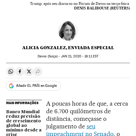
Trump, após seu discurso no Fórum de Davos na terça-feira.
DENIS BALIBOUSE (REUTERS)
ALICIA GONZALEZ, ENVIADA ESPECIAL
Davos (Suíça) -
JAN
21, 2020 - 16:11
EST
Compartir en Whatsapp
Compartir en Facebook
Compartir en Twitter
Desplegar Redes Sociales
Añadir EL PAÍS en Google
A poucas horas de que, a cerca
MAIS INFORMAÇÕES
de 6.700 quilômetros de
Banco Mundial
reduz previsão
distância, começasse o
de crescimento
julgamento de
seu
global ao
mínimo desde a
impeachment no Senado
, o
crise