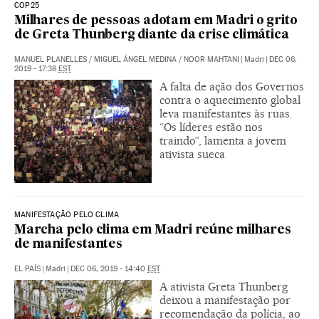
COP25
Milhares de pessoas adotam em Madri o grito
de Greta Thunberg diante da crise climática
MANUEL PLANELLES
/
MIGUEL ÁNGEL MEDINA
/
NOOR MAHTANI
|
Madri
|
DEC 06,
2019 - 17:38
EST
A falta de ação dos Governos
contra o aquecimento global
leva manifestantes às ruas.
“Os líderes estão nos
traindo”, lamenta a jovem
ativista sueca
MANIFESTAÇÃO PELO CLIMA
Marcha pelo clima em Madri reúne milhares
de manifestantes
EL PAÍS
|
Madri
|
DEC 06, 2019 - 14:40
EST
A ativista Greta Thunberg
deixou a manifestação por
recomendação da polícia, ao