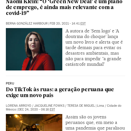
Naomi Klein: “O ‘Green New Deal’ é um plano
de emprego, é ainda mais relevante com a
covid-19”
BERNA GONZÁLEZ HARBOUR
|
FEB 20, 2021 - 14:41
EST
A autora de ‘Sem logo’ e ‘A
doutrina do choque’ lança
um novo livro e alerta que é
tarde demais para evitar os
desastres ambientais, mas
não para impedir “a grande
catástrofe mundial”
PERU
Do TikTok às ruas: a geração peruana que
exige um novo país
LORENA ARROYO
/
JACQUELINE FOWKS
/
TERESA DE MIGUEL
|
Lima / Cidade do
México
|
DEC 24, 2020 - 06:16
EST
Assim são os jovens
peruanos que, em meio a
uma pandemia que paralisou