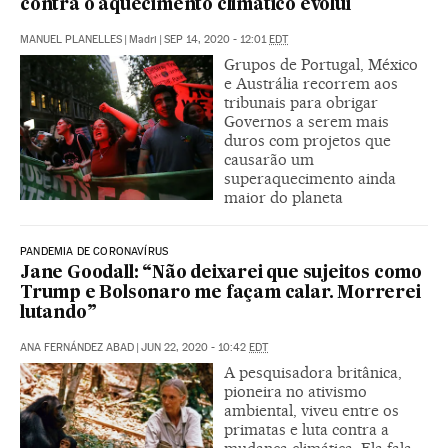
contra o aquecimento climático evolui
MANUEL PLANELLES
|
Madri
|
SEP 14, 2020 - 12:01
EDT
Grupos de Portugal, México
e Austrália recorrem aos
tribunais para obrigar
Governos a serem mais
duros com projetos que
causarão um
superaquecimento ainda
maior do planeta
PANDEMIA DE CORONAVÍRUS
Jane Goodall: “Não deixarei que sujeitos como
Trump e Bolsonaro me façam calar. Morrerei
lutando”
ANA FERNÁNDEZ ABAD
|
JUN 22, 2020 - 10:42
EDT
A pesquisadora britânica,
pioneira no ativismo
ambiental, viveu entre os
primatas e luta contra a