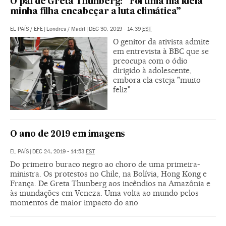
O pai de Greta Thunberg: “Foi uma má ideia
minha filha encabeçar a luta climática”
EL PAÍS
/
EFE
|
Londres / Madri
|
DEC 30, 2019 - 14:39
EST
O genitor da ativista admite
em entrevista à BBC que se
preocupa com o ódio
dirigido à adolescente,
embora ela esteja "muito
feliz"
O ano de 2019 em imagens
EL PAÍS
|
DEC 24, 2019 - 14:53
EST
Do primeiro buraco negro ao choro de uma primeira-
ministra. Os protestos no Chile, na Bolívia, Hong Kong e
França. De Greta Thunberg aos incêndios na Amazônia e
às inundações em Veneza. Uma volta ao mundo pelos
momentos de maior impacto do ano