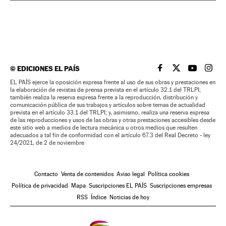
©
EDICIONES EL PAÍS
EL PAÍS BRASIL EN
EL PAÍS BRASI
EL PAÍS B
EL PA
EL PAÍS ejerce la oposición expresa frente al uso de sus obras y prestaciones en
la elaboración de revistas de prensa prevista en el artículo 32.1 del TRLPI;
también realiza la reserva expresa frente a la reproducción, distribución y
comunicación pública de sus trabajos y artículos sobre temas de actualidad
prevista en el artículo 33.1 del TRLPI; y, asimismo, realiza una reserva expresa
de las reproducciones y usos de las obras y otras prestaciones accesibles desde
este sitio web a medios de lectura mecánica u otros medios que resulten
adecuados a tal fin de conformidad con el artículo 67.3 del Real Decreto - ley
24/2021, de 2 de noviembre
Contacto
Venta de contenidos
Aviso legal
Política cookies
Política de privacidad
Mapa
Suscripciones EL PAÍS
Suscripciones empresas
RSS
Índice
Noticias de hoy