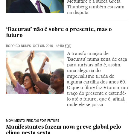
Metuktire e a sueca Greta
Thunberg também estavam
na disputa
‘Bacurau’ não é sobre o presente, mas o
futuro
RODRIGO NUNES
|
OCT 05, 2019 - 18:50
EDT
A transformação de
'Bacurau' numa zona de caça
para turistas não é, assim,
uma alegoria do
imperialismo tirada de
alguma cartilha dos anos 60.
O que o filme faz é tomar um
traço do presente e estendê-
lo até o futuro, que é, afinal,
onde ele se passa
MOVIMENTO FRIDAYS FOR FUTURE
Manifestantes fazem nova greve global pelo
clima nesta sexta