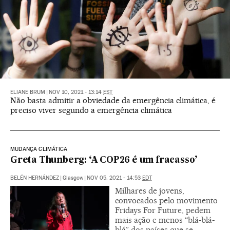
ELIANE BRUM
|
NOV 10, 2021 - 13:14
EST
Não basta admitir a obviedade da emergência climática, é
preciso viver segundo a emergência climática
MUDANÇA CLIMÁTICA
Greta Thunberg: ‘A COP26 é um fracasso’
BELÉN HERNÁNDEZ
|
Glasgow
|
NOV 05, 2021 - 14:53
EDT
Milhares de jovens,
convocados pelo movimento
Fridays For Future, pedem
mais ação e menos “blá-blá-
blá” dos países que se