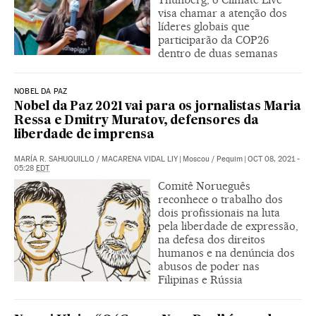
visa chamar a atenção dos
líderes globais que
participarão da COP26
dentro de duas semanas
NOBEL DA PAZ
Nobel da Paz 2021 vai para os jornalistas Maria
Ressa e Dmitry Muratov, defensores da
liberdade de imprensa
MARÍA R. SAHUQUILLO
/
MACARENA VIDAL LIY
|
Moscou / Pequim
|
OCT 08, 2021 -
05:28
EDT
Comitê Norueguês
reconhece o trabalho dos
dois profissionais na luta
pela liberdade de expressão,
na defesa dos direitos
humanos e na denúncia dos
abusos de poder nas
Filipinas e Rússia