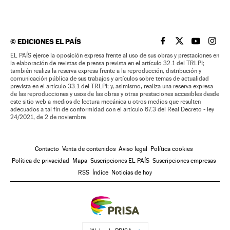
©
EDICIONES EL PAÍS
EL PAÍS BRASIL EN
EL PAÍS BRASI
EL PAÍS B
EL PA
EL PAÍS ejerce la oposición expresa frente al uso de sus obras y prestaciones en
la elaboración de revistas de prensa prevista en el artículo 32.1 del TRLPI;
también realiza la reserva expresa frente a la reproducción, distribución y
comunicación pública de sus trabajos y artículos sobre temas de actualidad
prevista en el artículo 33.1 del TRLPI; y, asimismo, realiza una reserva expresa
de las reproducciones y usos de las obras y otras prestaciones accesibles desde
este sitio web a medios de lectura mecánica u otros medios que resulten
adecuados a tal fin de conformidad con el artículo 67.3 del Real Decreto - ley
24/2021, de 2 de noviembre
Contacto
Venta de contenidos
Aviso legal
Política cookies
Política de privacidad
Mapa
Suscripciones EL PAÍS
Suscripciones empresas
RSS
Índice
Noticias de hoy