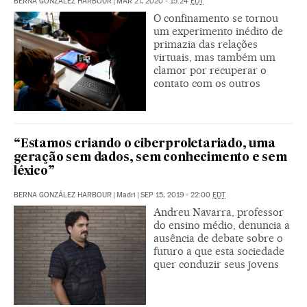
BERNA GONZÁLEZ HARBOUR
|
MAR 27, 2020 - 15:24
EDT
O confinamento se tornou
um experimento inédito de
primazia das relações
virtuais, mas também um
clamor por recuperar o
contato com os outros
“Estamos criando o ciberproletariado, uma
geração sem dados, sem conhecimento e sem
léxico”
BERNA GONZÁLEZ HARBOUR
|
Madri
|
SEP 15, 2019 - 22:00
EDT
Andreu Navarra, professor
do ensino médio, denuncia a
ausência de debate sobre o
futuro a que esta sociedade
quer conduzir seus jovens