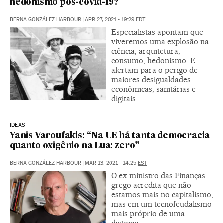
hedonismo pós-covid-19?
BERNA GONZÁLEZ HARBOUR
|
APR 27, 2021 - 19:29
EDT
Especialistas apontam que
viveremos uma explosão na
ciência, arquitetura,
consumo, hedonismo. E
alertam para o perigo de
maiores desigualdades
econômicas, sanitárias e
digitais
IDEAS
Yanis Varoufakis: “Na UE há tanta democracia
quanto oxigênio na Lua: zero”
BERNA GONZÁLEZ HARBOUR
|
MAR 13, 2021 - 14:25
EST
O ex-ministro das Finanças
grego acredita que não
estamos mais no capitalismo,
mas em um tecnofeudalismo
mais próprio de uma
distopia