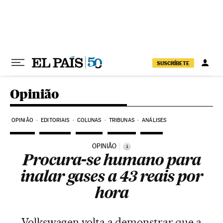
Pular para o conteúdo
SUSCRÍBETE
Opinião
OPINIÃO
EDITORIAIS
COLUNAS
TRIBUNAS
ANÁLISES
OPINIÃO
i
Procura-se humano para
inalar gases a 43 reais por
hora
Volkswagen volta a demonstrar que a