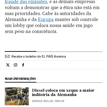
fraude das emissões
, e as demais empresas
voltam a demonstrar que a ética não está em
suas prioridades. Cabe às autoridades da
Alemanha e da
Europa
manter sob controle
um lobby que coloca nossa saúde em jogo
sem peso na consciência.
Receba o boletim do EL PAÍS América
Opiniao El País Brasil en Twitter
Opiniao El País Brasil en Instagram
Opiniao El País Brasil en Facebook
MAIS INFORMAÇÕES
Diesel coloca em xeque a maior
indústria da Alemanha
ENRIQUE MÜLLER
| BERLIM