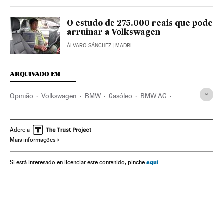
O estudo de 275.000 reais que pode
arruinar a Volkswagen
ÁLVARO SÁNCHEZ
| MADRI
ARQUIVADO EM
Opinião
Volkswagen
BMW
Gasóleo
BMW AG
Daimler AG
Combustíveis
Volkswagen Group
Petróleo
Fabricantes automóveis
Combustíveis fósseis
Adere a
Mais informações
Automobilismo
Combustíveis
Empresas
Energia não renovável
Indústria
Economia
aquí
Si está interesado en licenciar este contenido, pinche
Fontes energia
Energia