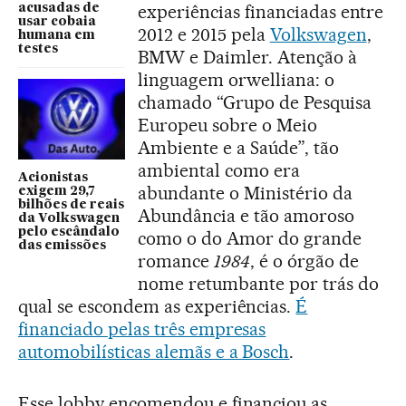
experiências financiadas entre
acusadas de
usar cobaia
2012 e 2015 pela
Volkswagen
,
humana em
testes
BMW e Daimler. Atenção à
linguagem orwelliana: o
chamado “Grupo de Pesquisa
Europeu sobre o Meio
Ambiente e a Saúde”, tão
ambiental como era
Acionistas
abundante o Ministério da
exigem 29,7
bilhões de reais
Abundância e tão amoroso
da Volkswagen
pelo escândalo
como o do Amor do grande
das emissões
romance
1984
, é o órgão de
nome retumbante por trás do
qual se escondem as experiências.
É
financiado pelas três empresas
automobilísticas alemãs e a Bosch
.
Esse lobby encomendou e financiou as