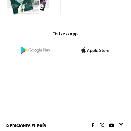
Baixe o app
©
EDICIONES EL PAÍS
EL PAÍS BRASIL EN
EL PAÍS BRASI
EL PAÍS B
EL PA