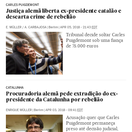
CARLES PUIGDEMONT
Justiça alemã liberta ex-presidente catalão e
descarta crime de rebelião
E. MÜLLER
/
A. CARBAJOSA
|
Berlim
|
APR 05, 2018 - 21:43
EDT
Tribunal decide soltar Carles
Puigdemont sob uma fiança
de 75.000 euros
CATALUNHA
Procuradoria alemã pede extradição do ex-
presidente da Catalunha por rebelião
ENRIQUE MÜLLER
|
Berlim
|
APR 03, 2018 - 09:41
EDT
Acusação quer que Carles
Puigdemont permaneça
preso até decisão judicial,