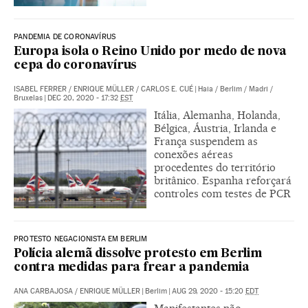
PANDEMIA DE CORONAVÍRUS
Europa isola o Reino Unido por medo de nova
cepa do coronavírus
ISABEL FERRER
/
ENRIQUE MÜLLER
/
CARLOS E. CUÉ
|
Haia / Berlim / Madri /
Bruxelas
|
DEC 20, 2020 - 17:32
EST
Itália, Alemanha, Holanda,
Bélgica, Áustria, Irlanda e
França suspendem as
conexões aéreas
procedentes do território
britânico. Espanha reforçará
controles com testes de PCR
PROTESTO NEGACIONISTA EM BERLIM
Polícia alemã dissolve protesto em Berlim
contra medidas para frear a pandemia
ANA CARBAJOSA
/
ENRIQUE MÜLLER
|
Berlim
|
AUG 29, 2020 - 15:20
EDT