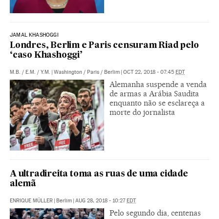
JAMAL KHASHOGGI
Londres, Berlim e Paris censuram Riad pelo
‘caso Khashoggi’
M.B.
/
E.M.
/
Y.M.
|
Washington / Paris / Berlim
|
OCT 22, 2018 - 07:45
EDT
Alemanha suspende a venda
de armas a Arábia Saudita
enquanto não se esclareça a
morte do jornalista
A ultradireita toma as ruas de uma cidade
alemã
ENRIQUE MÜLLER
|
Berlim
|
AUG 28, 2018 - 10:27
EDT
Pelo segundo dia, centenas