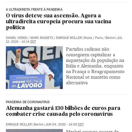
A ULTRADIREITA FRENTE À PANDEMIA
O vírus deteve sua ascensão. Agora a
ultradireita europeia procura sua vacina
política
DANIEL VERDÚ
/
MARC BASSETS
/
ENRIQUE MÜLLER
|
Roma / Paris / Berlim
|
JUL
12, 2020 - 14:14
EDT
Partidos radicais não
conseguem capitalizar a
inquietação da população na
Itália e Alemanha, enquanto
na França o Reagrupamento
Nacional se mantém como
alternativa
PANDEMIA DE CORONAVÍRUS
Alemanha gastará 130 bilhões de euros para
combater crise causada pelo coronavírus
ENRIQUE MÜLLER
|
Berlim
|
JUN 04, 2020 - 14:00
EDT
Merkel anuncia pacote de