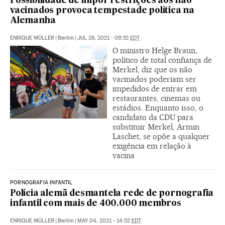
Possibilidade de impor restrições aos não
vacinados provoca tempestade política na
Alemanha
ENRIQUE MÜLLER
|
Berlim
|
JUL 28, 2021 - 09:32
EDT
O ministro Helge Braun,
político de total confiança de
Merkel, diz que os não
vacinados poderiam ser
impedidos de entrar em
restaurantes, cinemas ou
estádios. Enquanto isso, o
candidato da CDU para
substituir Merkel, Armin
Laschet, se opõe a qualquer
exigência em relação à
vacina
PORNOGRAFIA INFANTIL
Polícia alemã desmantela rede de pornografia
infantil com mais de 400.000 membros
ENRIQUE MÜLLER
|
Berlim
|
MAY 04, 2021 - 14:52
EDT