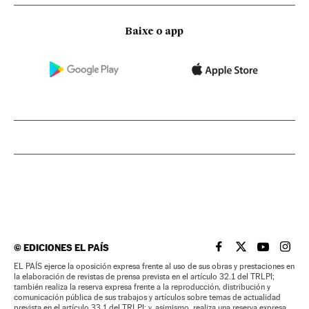
Baixe o app
©
EDICIONES EL PAÍS
EL PAÍS BRASIL EN
EL PAÍS BRASI
EL PAÍS B
EL PA
EL PAÍS ejerce la oposición expresa frente al uso de sus obras y prestaciones en
la elaboración de revistas de prensa prevista en el artículo 32.1 del TRLPI;
también realiza la reserva expresa frente a la reproducción, distribución y
comunicación pública de sus trabajos y artículos sobre temas de actualidad
prevista en el artículo 33.1 del TRLPI; y, asimismo, realiza una reserva expresa