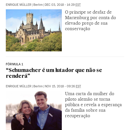
ENRIQUE MÜLLER
|
Berlim
|
DEC 03, 2018 - 14:29
EST
O príncipe se desfaz de
Marienburg por conta do
elevado preço de sua
conservação
FÓRMULA 1
“Schumacher é um lutador que não se
renderá”
ENRIQUE MÜLLER
|
Berlim
|
NOV 15, 2018 - 09:26
EST
Uma carta da mulher do
piloto alemão se torna
pública e revela a esperança
da família sobre sua
recuperação