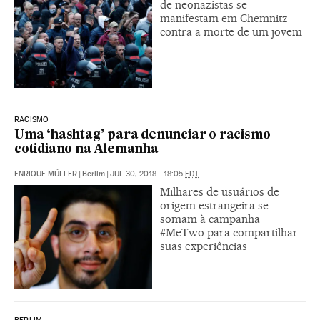
de neonazistas se
manifestam em Chemnitz
contra a morte de um jovem
RACISMO
Uma ‘hashtag’ para denunciar o racismo
cotidiano na Alemanha
ENRIQUE MÜLLER
|
Berlim
|
JUL 30, 2018 - 18:05
EDT
Milhares de usuários de
origem estrangeira se
somam à campanha
#MeTwo para compartilhar
suas experiências