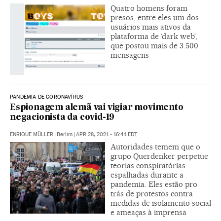
Quatro homens foram
presos, entre eles um dos
usuários mais ativos da
plataforma de ‘dark web’,
que postou mais de 3.500
mensagens
PANDEMIA DE CORONAVÍRUS
Espionagem alemã vai vigiar movimento
negacionista da covid-19
ENRIQUE MÜLLER
|
Berlim
|
APR 28, 2021 - 16:41
EDT
Autoridades temem que o
grupo Querdenker perpetue
teorias conspiratórias
espalhadas durante a
pandemia. Eles estão pro
trás de protestos contra
medidas de isolamento social
e ameaças à imprensa