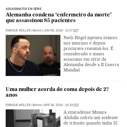
ASSASSINATOS EM SÉRIE
Alemanha condena ‘enfermeiro da morte’
que assassinou 85 pacientes
ENRIQUE MÜLLER
|
Berlim
|
JUN 06, 2019 - 11:07
EDT
Niels Högel injetava tóxicos
nos internos e depois
procurava reanimá-los. É
considerado o maior
assassino em série da
Alemanha desde a II Guerra
Mundial
Uma mulher acorda do coma depois de 27
anos
ENRIQUE MÜLLER
|
Berlim
|
APR 26, 2019 - 10:33
EDT
A emiradense Munira
Abdulla sofreu um acidente
de trânsito quando tinha 32