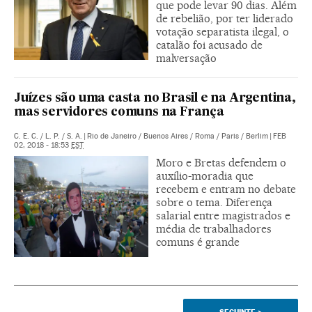
que pode levar 90 dias. Além
de rebelião, por ter liderado
votação separatista ilegal, o
catalão foi acusado de
malversação
Juízes são uma casta no Brasil e na Argentina,
mas servidores comuns na França
C. E. C.
/
L. P.
/
S. A.
|
Rio de Janeiro / Buenos Aires / Roma / Paris / Berlim
|
FEB
02, 2018 - 18:53
EST
Moro e Bretas defendem o
auxílio-moradia que
recebem e entram no debate
sobre o tema. Diferença
salarial entre magistrados e
média de trabalhadores
comuns é grande