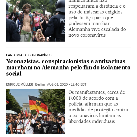
Manifestantes não
respeitaram a distância e o
uso de máscaras exigidos
pela Justiça para que
pudessem marchar.
Alemanha vive escalada do
novo coronavírus
PANDEMIA DE CORONAVÍRUS
Neonazistas, conspiracionistas e antivacinas
marcham na Alemanha pelo fim do isolamento
social
ENRIQUE MÜLLER
|
Berlim
|
AUG 01, 2020 - 18:40
EDT
Os manifestantes, cerca de
17.000 de acordo com a
polícia, afirmam que as
medidas de proteção contra
o coronavírus limitam as
liberdades individuais