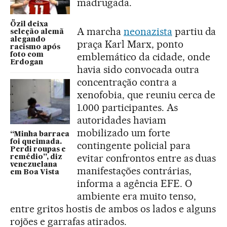
madrugada.
Özil deixa
A marcha
neonazista
partiu da
seleção alemã
alegando
praça Karl Marx, ponto
racismo após
emblemático da cidade, onde
foto com
Erdogan
havia sido convocada outra
concentração contra a
xenofobia, que reuniu cerca de
1.000 participantes. As
autoridades haviam
mobilizado um forte
“Minha barraca
foi queimada.
contingente policial para
Perdi roupas e
evitar confrontos entre as duas
remédio”, diz
venezuelana
manifestações contrárias,
em Boa Vista
informa a agência EFE. O
ambiente era muito tenso,
entre gritos hostis de ambos os lados e alguns
rojões e garrafas atirados.