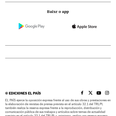
Baixe o app
©
EDICIONES EL PAÍS
EL PAÍS BRASIL EN
EL PAÍS BRASI
EL PAÍS B
EL PA
EL PAÍS ejerce la oposición expresa frente al uso de sus obras y prestaciones en
la elaboración de revistas de prensa prevista en el artículo 32.1 del TRLPI;
también realiza la reserva expresa frente a la reproducción, distribución y
comunicación pública de sus trabajos y artículos sobre temas de actualidad
prevista en el artículo 33.1 del TRLPI; y, asimismo, realiza una reserva expresa