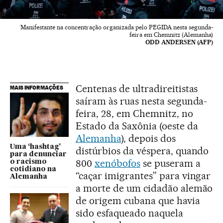
Manifestante na concentração organizada pelo PEGIDA nesta segunda-
feira em Chemnitz (Alemanha)
ODD ANDERSEN (AFP)
Centenas de ultradireitistas
MAIS INFORMAÇÕES
saíram às ruas nesta segunda-
feira, 28, em Chemnitz, no
Estado da Saxônia (oeste da
Alemanha
), depois dos
Uma ‘hashtag’
distúrbios da véspera, quando
para denunciar
800
xenóbofos
se puseram a
o racismo
cotidiano na
“caçar imigrantes” para vingar
Alemanha
a morte de um cidadão alemão
de origem cubana que havia
sido esfaqueado naquela