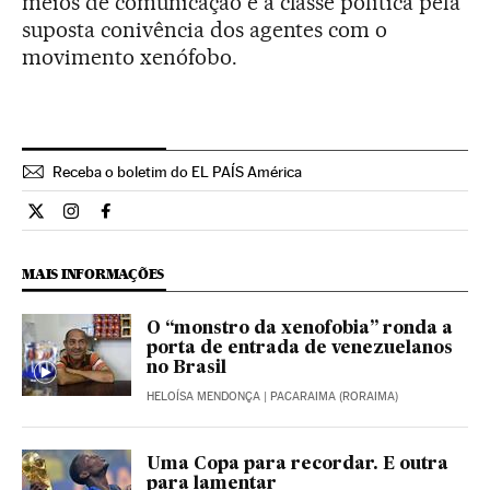
meios de comunicação e a classe política pela
suposta conivência dos agentes com o
movimento xenófobo.
Receba o boletim do EL PAÍS América
Internacional El País Brasil en Twitter
Internacional El País Brasil en Instagram
Internacional El País Brasil en Facebook
MAIS INFORMAÇÕES
O “monstro da xenofobia” ronda a
porta de entrada de venezuelanos
no Brasil
HELOÍSA MENDONÇA
| PACARAIMA (RORAIMA)
Uma Copa para recordar. E outra
para lamentar