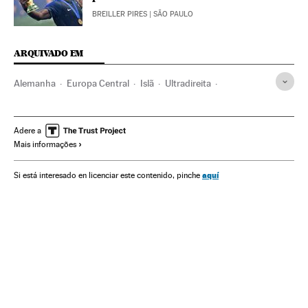
BREILLER PIRES
| SÃO PAULO
ARQUIVADO EM
Alemanha
Europa Central
Islã
Ultradireita
Discriminação
Partidos políticos
Ideologias
Grupos sociais
Preconceitos
Europa
AFD
Religião
Adere a
Mais informações
Problemas sociais
Sociedade
Política
Pegida
Manifestações
Islamofobia
Partidos ultradireita
aquí
Si está interesado en licenciar este contenido, pinche
Xenofobia
Protestos sociais
Muçulmanos
Mal-estar social