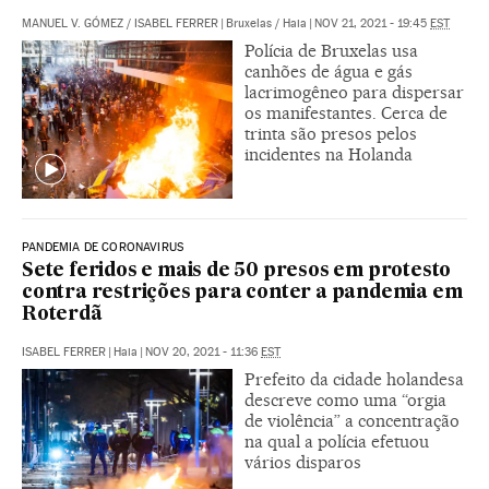
MANUEL V. GÓMEZ
/
ISABEL FERRER
|
Bruxelas / Haia
|
NOV 21, 2021 - 19:45
EST
Polícia de Bruxelas usa
canhões de água e gás
lacrimogêneo para dispersar
os manifestantes. Cerca de
trinta são presos pelos
incidentes na Holanda
PANDEMIA DE CORONAVIRUS
Sete feridos e mais de 50 presos em protesto
contra restrições para conter a pandemia em
Roterdã
ISABEL FERRER
|
Haia
|
NOV 20, 2021 - 11:36
EST
Prefeito da cidade holandesa
descreve como uma “orgia
de violência” a concentração
na qual a polícia efetuou
vários disparos