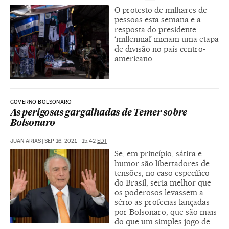
O protesto de milhares de
pessoas esta semana e a
resposta do presidente
‘millennial’ iniciam uma etapa
de divisão no país centro-
americano
GOVERNO BOLSONARO
As perigosas gargalhadas de Temer sobre
Bolsonaro
JUAN ARIAS
|
SEP 16, 2021 - 15:42
EDT
Se, em princípio, sátira e
humor são libertadores de
tensões, no caso específico
do Brasil, seria melhor que
os poderosos levassem a
sério as profecias lançadas
por Bolsonaro, que são mais
do que um simples jogo de