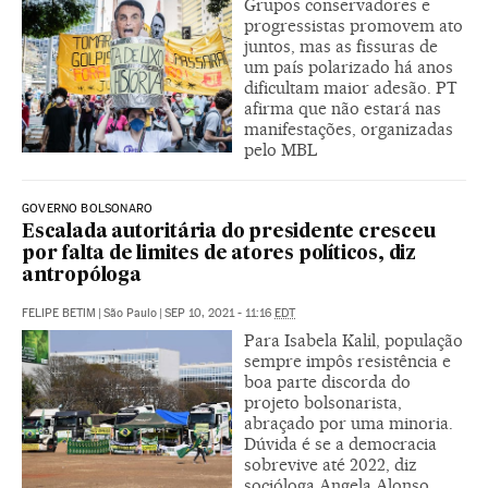
Grupos conservadores e
progressistas promovem ato
juntos, mas as fissuras de
um país polarizado há anos
dificultam maior adesão. PT
afirma que não estará nas
manifestações, organizadas
pelo MBL
GOVERNO BOLSONARO
Escalada autoritária do presidente cresceu
por falta de limites de atores políticos, diz
antropóloga
FELIPE BETIM
|
São Paulo
|
SEP 10, 2021 - 11:16
EDT
Para Isabela Kalil, população
sempre impôs resistência e
boa parte discorda do
projeto bolsonarista,
abraçado por uma minoria.
Dúvida é se a democracia
sobrevive até 2022, diz
socióloga Angela Alonso