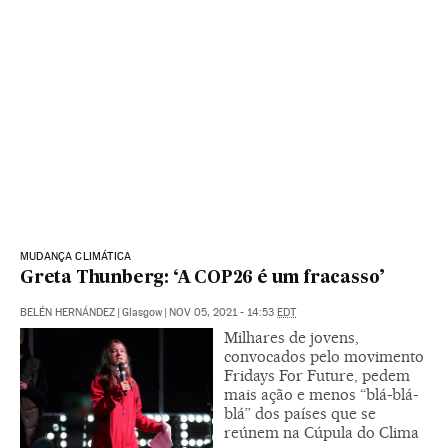
MUDANÇA CLIMÁTICA
Greta Thunberg: ‘A COP26 é um fracasso’
BELÉN HERNÁNDEZ
|
Glasgow
|
NOV 05, 2021 - 14:53
EDT
Milhares de jovens,
convocados pelo movimento
Fridays For Future, pedem
mais ação e menos “blá-blá-
blá” dos países que se
reúnem na Cúpula do Clima