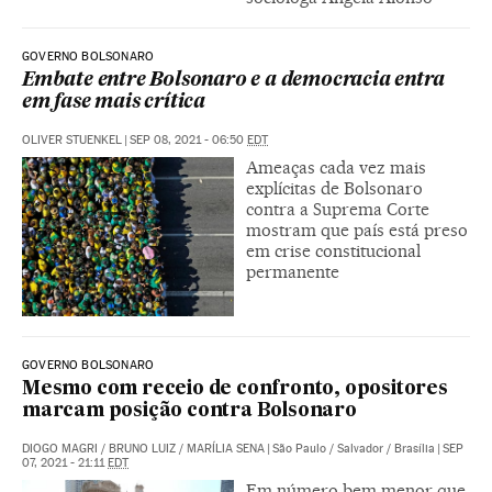
GOVERNO BOLSONARO
Embate entre Bolsonaro e a democracia entra
em fase mais crítica
OLIVER STUENKEL
|
SEP 08, 2021 - 06:50
EDT
Ameaças cada vez mais
explícitas de Bolsonaro
contra a Suprema Corte
mostram que país está preso
em crise constitucional
permanente
GOVERNO BOLSONARO
Mesmo com receio de confronto, opositores
marcam posição contra Bolsonaro
DIOGO MAGRI
/
BRUNO LUIZ
/
MARÍLIA SENA
|
São Paulo / Salvador / Brasília
|
SEP
07, 2021 - 21:11
EDT
Em número bem menor que