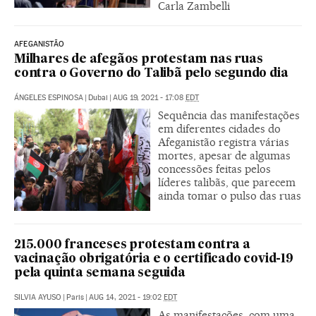
Carla Zambelli
AFEGANISTÃO
Milhares de afegãos protestam nas ruas
contra o Governo do Talibã pelo segundo dia
ÁNGELES ESPINOSA
|
Dubai
|
AUG 19, 2021 - 17:08
EDT
Sequência das manifestações
em diferentes cidades do
Afeganistão registra várias
mortes, apesar de algumas
concessões feitas pelos
líderes talibãs, que parecem
ainda tomar o pulso das ruas
215.000 franceses protestam contra a
vacinação obrigatória e o certificado covid-19
pela quinta semana seguida
SILVIA AYUSO
|
Paris
|
AUG 14, 2021 - 19:02
EDT
As manifestações, com uma