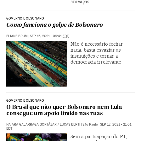
ameaças
GOVERNO BOLSONARO
Como funciona o golpe de Bolsonaro
ELIANE BRUM
|
SEP 15, 2021 - 09:41
EDT
Não é necessário fechar
nada, basta esvaziar as
instituições e tornar a
democracia irrelevante
GOVERNO BOLSONARO
O Brasil que não quer Bolsonaro nem Lula
consegue um apoio tímido nas ruas
NAIARA GALARRAGA GORTÁZAR
/
LUCAS BERTI
|
São Paulo
|
SEP 12, 2021 - 21:01
EDT
Sem a participação do PT,