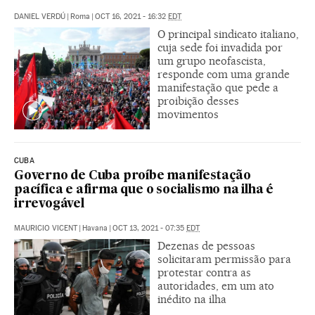
DANIEL VERDÚ
|
Roma
|
OCT 16, 2021 - 16:32
EDT
O principal sindicato italiano,
cuja sede foi invadida por
um grupo neofascista,
responde com uma grande
manifestação que pede a
proibição desses
movimentos
CUBA
Governo de Cuba proíbe manifestação
pacífica e afirma que o socialismo na ilha é
irrevogável
MAURICIO VICENT
|
Havana
|
OCT 13, 2021 - 07:35
EDT
Dezenas de pessoas
solicitaram permissão para
protestar contra as
autoridades, em um ato
inédito na ilha