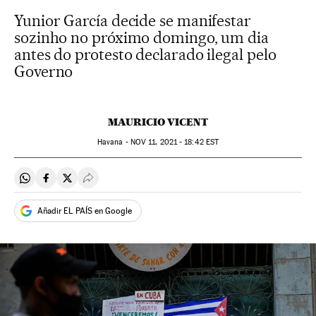
Yunior García decide se manifestar
sozinho no próximo domingo, um dia
antes do protesto declarado ilegal pelo
Governo
MAURICIO VICENT
Havana -
NOV
11, 2021 - 18:42
EST
Compartir en Whatsapp
Compartir en Facebook
Compartir en Twitter
Desplegar Redes Sociales
Añadir EL PAÍS en Google