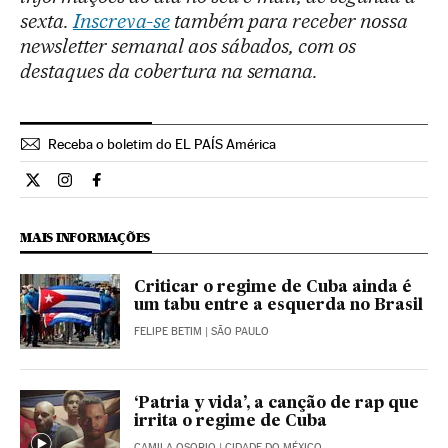
sexta.
Inscreva-se
também para receber nossa
newsletter semanal aos sábados, com os
destaques da cobertura na semana.
Receba o boletim do EL PAÍS América
Internacional El País Brasil en Twitter
Internacional El País Brasil en Instagram
Internacional El País Brasil en Facebook
MAIS INFORMAÇÕES
Criticar o regime de Cuba ainda é
um tabu entre a esquerda no Brasil
FELIPE BETIM
| SÃO PAULO
‘Patria y vida’, a canção de rap que
irrita o regime de Cuba
CAMILA OSORIO
| CIDADE DO MÉXICO