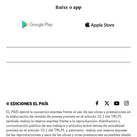
Baixe o app
©
EDICIONES EL PAÍS
EL PAÍS BRASIL EN
EL PAÍS BRASI
EL PAÍS B
EL PA
EL PAÍS ejerce la oposición expresa frente al uso de sus obras y prestaciones en
la elaboración de revistas de prensa prevista en el artículo 32.1 del TRLPI;
también realiza la reserva expresa frente a la reproducción, distribución y
comunicación pública de sus trabajos y artículos sobre temas de actualidad
prevista en el artículo 33.1 del TRLPI; y, asimismo, realiza una reserva expresa
de las reproducciones y usos de las obras y otras prestaciones accesibles desde