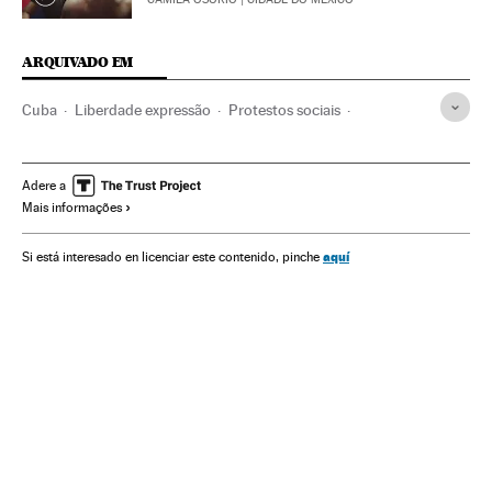
ARQUIVADO EM
Cuba
Liberdade expressão
Protestos sociais
Direitos humanos
América
América Latina
Marchas protesto
Miguel Díaz-Canel
Repressão política
Adere a
Mais informações
Manifestações
aquí
Si está interesado en licenciar este contenido, pinche