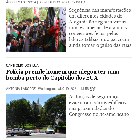
ÁNGELES ESPINOSA
|
Dubai
|
AUG 19, 2021 - 17:08
EDT
Sequência das manifestações
em diferentes cidades do
Afeganistão registra várias
mortes, apesar de algumas
concessões feitas pelos
líderes talibãs, que parecem
ainda tomar o pulso das ruas
CAPITÓLIO DOS EUA
Polícia prende homem que alegou ter uma
bomba perto do Capitólio dos EUA
ANTONIA LABORDE
|
Washington
|
AUG 19, 2021 - 13:56
EDT
As forças de segurança
evacuaram vários edifícios
nas proximidades do
Congresso norte-americano