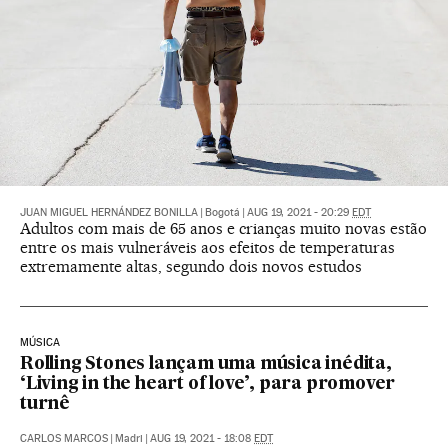
JUAN MIGUEL HERNÁNDEZ BONILLA
|
Bogotá
|
AUG 19, 2021 - 20:29
EDT
Adultos com mais de 65 anos e crianças muito novas estão
entre os mais vulneráveis aos efeitos de temperaturas
extremamente altas, segundo dois novos estudos
MÚSICA
Rolling Stones lançam uma música inédita,
‘Living in the heart of love’, para promover
turnê
CARLOS MARCOS
|
Madri
|
AUG 19, 2021 - 18:08
EDT