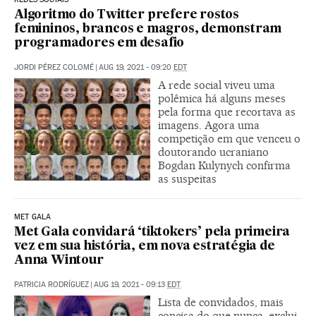
Algoritmo do Twitter prefere rostos
femininos, brancos e magros, demonstram
programadores em desafio
JORDI PÉREZ COLOMÉ
|
AUG 19, 2021 - 09:20
EDT
A rede social viveu uma
polêmica há alguns meses
pela forma que recortava as
imagens. Agora uma
competição em que venceu o
doutorando ucraniano
Bogdan Kulynych confirma
as suspeitas
MET GALA
Met Gala convidará ‘tiktokers’ pela primeira
vez em sua história, em nova estratégia de
Anna Wintour
PATRICIA RODRÍGUEZ
|
AUG 19, 2021 - 09:13
EDT
Lista de convidados, mais
concisa do que nunca, exclui