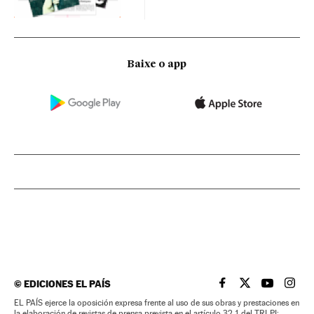
Baixe o app
©
EDICIONES EL PAÍS
EL PAÍS BRASIL EN
EL PAÍS BRASI
EL PAÍS B
EL PA
EL PAÍS ejerce la oposición expresa frente al uso de sus obras y prestaciones en
la elaboración de revistas de prensa prevista en el artículo 32.1 del TRLPI;