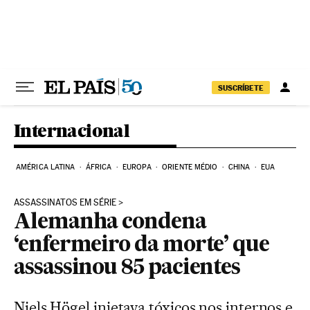
Pular para o conteúdo
SUSCRÍBETE
Internacional
AMÉRICA LATINA
ÁFRICA
EUROPA
ORIENTE MÉDIO
CHINA
EUA
ASSASSINATOS EM SÉRIE
Alemanha condena
‘enfermeiro da morte’ que
assassinou 85 pacientes
Niels Högel injetava tóxicos nos internos e