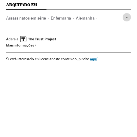
ARQUIVADO EM
Assassinatos em série
Enfermaria
Alemanha
Assassinatos
Europa Central
Acontecimentos
Delitos
Medicina
Europa
Saúde
Justiça
Adere a
Mais informações
aquí
Si está interesado en licenciar este contenido, pinche