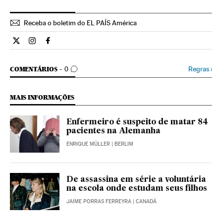
Receba o boletim do EL PAÍS América
Internacional El País Brasil en Twitter
Internacional El País Brasil en Instagram
Internacional El País Brasil en Facebook
COMENTÁRIOS
Regras
›
COMENTÁRIOS
0
MAIS INFORMAÇÕES
Enfermeiro é suspeito de matar 84
pacientes na Alemanha
ENRIQUE MÜLLER
| BERLIM
De assassina em série a voluntária
na escola onde estudam seus filhos
JAIME PORRAS FERREYRA
| CANADÁ