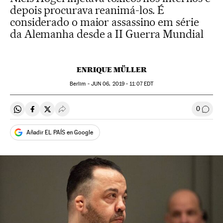
depois procurava reanimá-los. É
considerado o maior assassino em série
da Alemanha desde a II Guerra Mundial
ENRIQUE MÜLLER
Berlim -
JUN
06, 2019 - 11:07
EDT
0
Compartir en Whatsapp
Compartir en Facebook
Compartir en Twitter
Desplegar Redes Sociales
Comen
Añadir EL PAÍS en Google