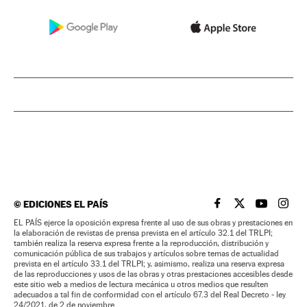
©
EDICIONES EL PAÍS
EL PAÍS BRASIL EN
EL PAÍS BRASI
EL PAÍS B
EL PA
EL PAÍS ejerce la oposición expresa frente al uso de sus obras y prestaciones en
la elaboración de revistas de prensa prevista en el artículo 32.1 del TRLPI;
también realiza la reserva expresa frente a la reproducción, distribución y
comunicación pública de sus trabajos y artículos sobre temas de actualidad
prevista en el artículo 33.1 del TRLPI; y, asimismo, realiza una reserva expresa
de las reproducciones y usos de las obras y otras prestaciones accesibles desde
este sitio web a medios de lectura mecánica u otros medios que resulten
adecuados a tal fin de conformidad con el artículo 67.3 del Real Decreto - ley
24/2021, de 2 de noviembre