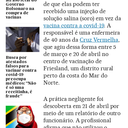
atraso letal do
de que elas podem ter
Governo
Bolsonaro na
recebido uma injeção de
compra de
solução salina (soro) em vez da
vacinas
vacina contra a covid-19
. A
responsável é uma enfermeira
de 40 anos da
Cruz Vermelha
,
que agiu dessa forma entre 5
de março e 20 de abril no
Busca por
centro de vacinação de
atestados
falsos para
Friesland, um distrito rural
vacinar contra
perto da costa do Mar do
covid-19
preocupa
Norte.
médicos: “Não
é só uma
receitinha, é
fraude”
A prática negligente foi
descoberta em 21 de abril por
meio de um relatório de outro
funcionário. A profissional
afirma que não utilizou o