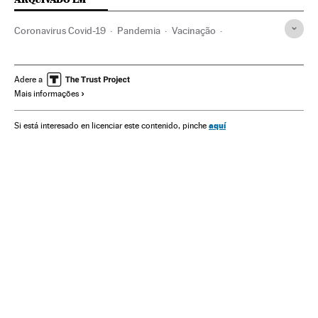
Coronavirus Covid-19
Pandemia
Vacinação
Saúde pública
Saúde
OMS
Alemanha
Doenças respiratórias
Extrema direita
Adere a
Mais informações
Assistência sanitária
Vacinas
Berlim
aquí
Si está interesado en licenciar este contenido, pinche