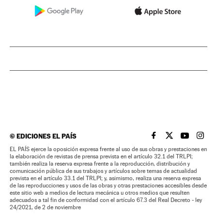
©
EDICIONES EL PAÍS
EL PAÍS BRASIL EN
EL PAÍS BRASI
EL PAÍS B
EL PA
EL PAÍS ejerce la oposición expresa frente al uso de sus obras y prestaciones en
la elaboración de revistas de prensa prevista en el artículo 32.1 del TRLPI;
también realiza la reserva expresa frente a la reproducción, distribución y
comunicación pública de sus trabajos y artículos sobre temas de actualidad
prevista en el artículo 33.1 del TRLPI; y, asimismo, realiza una reserva expresa
de las reproducciones y usos de las obras y otras prestaciones accesibles desde
este sitio web a medios de lectura mecánica u otros medios que resulten
adecuados a tal fin de conformidad con el artículo 67.3 del Real Decreto - ley
24/2021, de 2 de noviembre