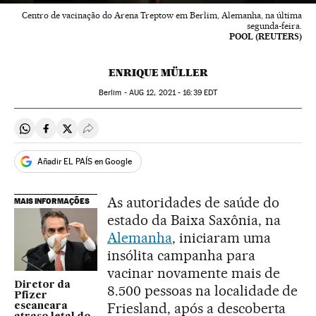
Centro de vacinação do Arena Treptow em Berlim, Alemanha, na última
segunda-feira.
POOL (REUTERS)
ENRIQUE MÜLLER
Berlim -
AUG
12, 2021 - 16:39
EDT
Compartir en Whatsapp
Compartir en Facebook
Compartir en Twitter
Desplegar Redes Sociales
Añadir EL PAÍS en Google
As autoridades de saúde do
MAIS INFORMAÇÕES
estado da Baixa Saxônia, na
Alemanha
, iniciaram uma
insólita campanha para
vacinar novamente mais de
Diretor da
8.500 pessoas na localidade de
Pfizer
Friesland, após a descoberta
escancara