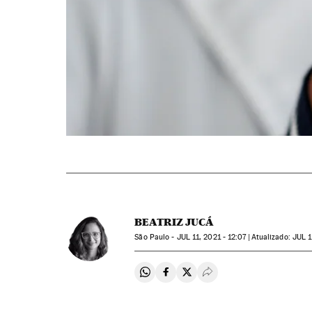
BEATRIZ JUCÁ
São Paulo -
JUL
11, 2021 - 12:07
atualizado:
JUL
1
Compartir en Whatsapp
Compartir en Facebook
Compartir en Twitter
Desplegar Redes Soci