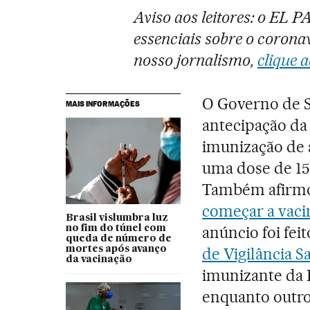
Aviso aos leitores: o EL 
essenciais sobre o coronav
nosso jornalismo,
clique a
O Governo de S
MAIS INFORMAÇÕES
antecipação da
imunização de 
uma dose de 15
Também afirmou
começar a vacin
Brasil vislumbra luz
anúncio foi fe
no fim do túnel com
queda de número de
mortes após avanço
de Vigilância Sa
da vacinação
imunizante da P
enquanto outro