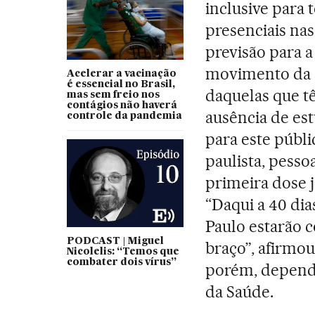
inclusive para 
presenciais nas
previsão para 
movimento da s
Acelerar a vacinação
é essencial no Brasil,
daquelas que 
mas sem freio nos
contágios não haverá
ausência de es
controle da pandemia
para este públ
paulista, pesso
primeira dose já
“Daqui a 40 di
Paulo estarão 
PODCAST | Miguel
braço”, afirmo
Nicolelis: “Temos que
combater dois vírus”
porém, depende
da Saúde.