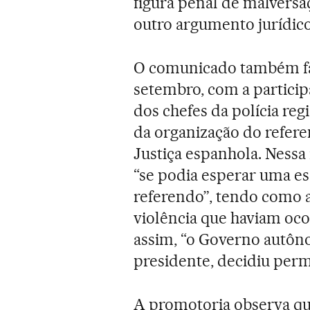
figura penal de malversa
outro argumento jurídico 
O comunicado também faz
setembro, com a particip
dos chefes da polícia re
da organização do refere
Justiça espanhola. Nessa
“se podia esperar uma es
referendo”, tendo como 
violência que haviam oc
assim, “o Governo autôn
presidente, decidiu permi
A promotoria observa que