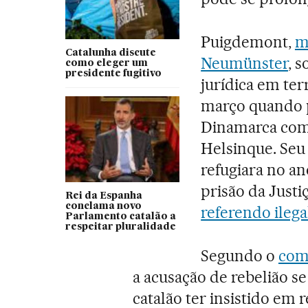
Puigdemont,
m
Catalunha discute
Neumünster
, 
como eleger um
presidente fugitivo
jurídica em ter
março quando p
Dinamarca com 
Helsinque. Seu 
refugiara no a
prisão da Justi
Rei da Espanha
conclama novo
referendo ileg
Parlamento catalão a
respeitar pluralidade
Segundo o
com
a acusação de rebelião se
catalão ter insistido em 