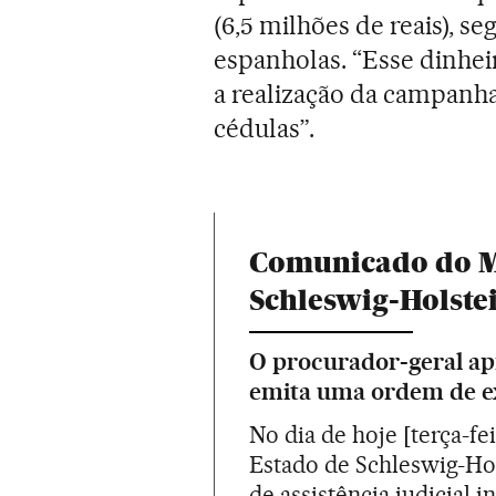
(6,5 milhões de reais), s
espanholas. “Esse dinheiro
a realização da campanha
cédulas”.
Comunicado do Mi
Schleswig-Holste
O procurador-geral ap
emita uma ordem de ex
No dia de hoje [terça-fei
Estado de Schleswig-Hols
de assistência judicial 