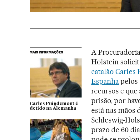
A Procuradoria
MAIS INFORMAÇÕES
Holstein solici
catalão Carles
Espanha
pelos 
recursos e que
prisão, por have
Carles Puigdemont é
está nas mãos 
detido na Alemanha
Schleswig-Hols
prazo de 60 dia
pode se prolon