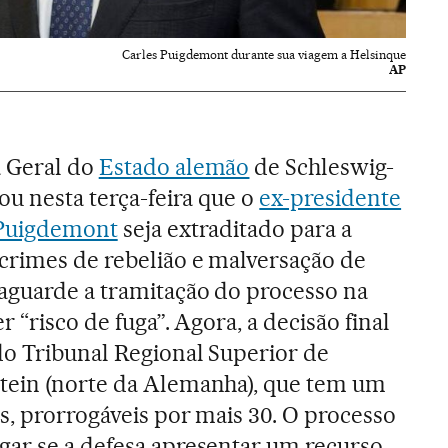
Carles Puigdemont durante sua viagem a Helsinque
AP
 Geral do
Estado alemão
de Schleswig-
tou nesta terça-feira que o
ex-presidente
 Puigdemont
seja extraditado para a
crimes de rebelião e malversação de
 aguarde a tramitação do processo na
r “risco de fuga”. Agora, a decisão final
do Tribunal Regional Superior de
tein (norte da Alemanha), que tem um
s, prorrogáveis por mais 30. O processo
gar se a defesa apresentar um recurso.