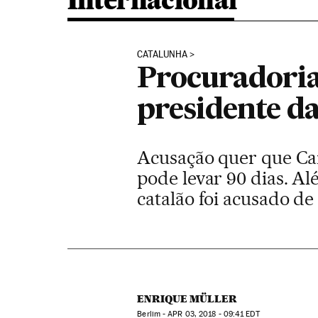
Internacional
CATALUNHA
Procuradoria
presidente d
Acusação quer que Car
pode levar 90 dias. Alé
catalão foi acusado d
ENRIQUE MÜLLER
Berlim -
APR
03, 2018 - 09:41
EDT