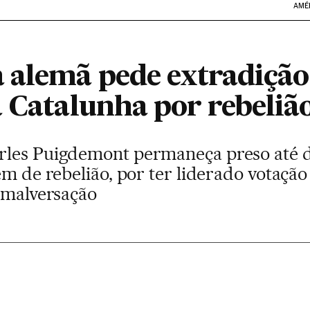
AMÉ
 alemã pede extradição
a Catalunha por rebeliã
les Puigdemont permaneça preso até de
m de rebelião, por ter liderado votação s
e malversação