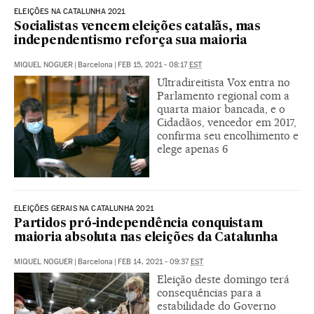
ELEIÇÕES NA CATALUNHA 2021
Socialistas vencem eleições catalãs, mas
independentismo reforça sua maioria
MIQUEL NOGUER
|
Barcelona
|
FEB 15, 2021 - 08:17
EST
Ultradireitista Vox entra no
Parlamento regional com a
quarta maior bancada, e o
Cidadãos, vencedor em 2017,
confirma seu encolhimento e
elege apenas 6
ELEIÇÕES GERAIS NA CATALUNHA 2021
Partidos pró-independência conquistam
maioria absoluta nas eleições da Catalunha
MIQUEL NOGUER
|
Barcelona
|
FEB 14, 2021 - 09:37
EST
Eleição deste domingo terá
consequências para a
estabilidade do Governo