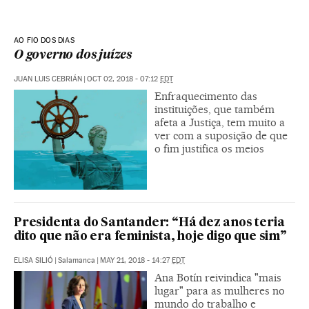
AO FIO DOS DIAS
O governo dos juízes
JUAN LUIS CEBRIÁN
|
OCT 02, 2018 - 07:12
EDT
Enfraquecimento das
instituições, que também
afeta a Justiça, tem muito a
ver com a suposição de que
o fim justifica os meios
Presidenta do Santander: “Há dez anos teria
dito que não era feminista, hoje digo que sim”
ELISA SILIÓ
|
Salamanca
|
MAY 21, 2018 - 14:27
EDT
Ana Botín reivindica "mais
lugar" para as mulheres no
mundo do trabalho e