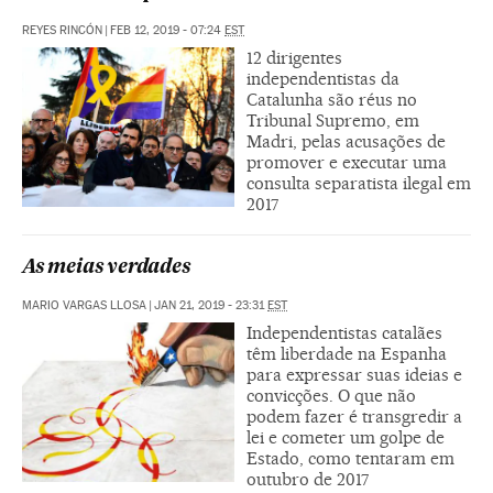
REYES RINCÓN
|
FEB 12, 2019 - 07:24
EST
12 dirigentes
independentistas da
Catalunha são réus no
Tribunal Supremo, em
Madri, pelas acusações de
promover e executar uma
consulta separatista ilegal em
2017
As meias verdades
MARIO VARGAS LLOSA
|
JAN 21, 2019 - 23:31
EST
Independentistas catalães
têm liberdade na Espanha
para expressar suas ideias e
convicções. O que não
podem fazer é transgredir a
lei e cometer um golpe de
Estado, como tentaram em
outubro de 2017