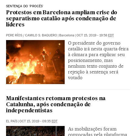
SENTENÇA DO 'PROCÉS'
Protestos em Barcelona ampliam crise do
separatismo catalão após condenação de
líderes
PERE RÍOS
/
CAMILO S. BAQUERO
|
Barcelona
|
OCT 15, 2019 - 19:58
EDT
O presidente do governo
catalão irá nesta quarta-feira
à câmara para explicar seu
posicionamento, mas
nenhum texto conjunto de
rejeição à sentença será
votado
Manifestantes retomam protestos na
Catalunha, após condenação de
independentistas
EL PAÍS
|
OCT 15, 2019 - 09:35
EDT
As mobilizações foram
convocadas pela plataforma