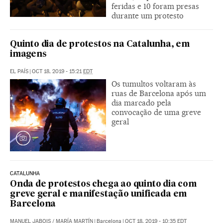
feridas e 10 foram presas
durante um protesto
Quinto dia de protestos na Catalunha, em
imagens
EL PAÍS
|
OCT 18, 2019 - 15:21
EDT
Os tumultos voltaram às
ruas de Barcelona após um
dia marcado pela
convocação de uma greve
geral
CATALUNHA
Onda de protestos chega ao quinto dia com
greve geral e manifestação unificada em
Barcelona
MANUEL JABOIS
/
MARÍA MARTÍN
|
Barcelona
|
OCT 18, 2019 - 10:35
EDT