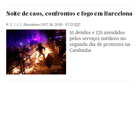
Noite de caos, confrontos e fogo em Barcelona
R. C.
/
J. Í.
|
Barcelona
|
OCT 16, 2019 - 07:25
EDT
51 detidos e 125 atendidos
pelos serviços médicos no
segundo dia de protestos na
Catalunha