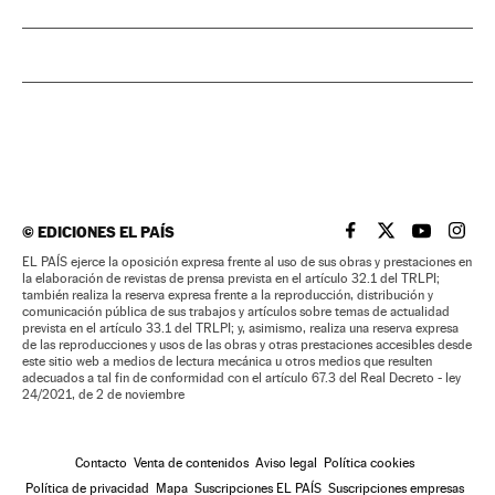
©
EDICIONES EL PAÍS
EL PAÍS BRASIL EN
EL PAÍS BRASI
EL PAÍS B
EL PA
EL PAÍS ejerce la oposición expresa frente al uso de sus obras y prestaciones en
la elaboración de revistas de prensa prevista en el artículo 32.1 del TRLPI;
también realiza la reserva expresa frente a la reproducción, distribución y
comunicación pública de sus trabajos y artículos sobre temas de actualidad
prevista en el artículo 33.1 del TRLPI; y, asimismo, realiza una reserva expresa
de las reproducciones y usos de las obras y otras prestaciones accesibles desde
este sitio web a medios de lectura mecánica u otros medios que resulten
adecuados a tal fin de conformidad con el artículo 67.3 del Real Decreto - ley
24/2021, de 2 de noviembre
Contacto
Venta de contenidos
Aviso legal
Política cookies
Política de privacidad
Mapa
Suscripciones EL PAÍS
Suscripciones empresas