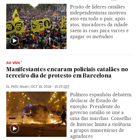
Prisão de líderes catalães
independentistas motivou
atos em todo o país; após
atos, moradores da cidade
saem às ruas para varres e
apagar os incêndios
AO VIVO
Manifestantes encaram policiais catalães no
terceiro dia de protesto em Barcelona
EL PAÍS
|
Madri
|
OCT 16, 2019 - 15:25
EDT
Políticos espanhóis debatem
declarar de Estado de
exceção. Presidente do
governo catalão se une a
uma das marchas. Conselho
de Interior limita a violência
a grupos minoritários de
agitadores