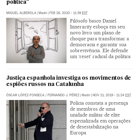
política"
MIQUEL ALBEROLA
|
Madri
|
FEB 26, 2020 - 11:39
EST
Filósofo basco Daniel
Innerarity esboça em seu
novo livro um plano de
choque para transformar a
democracia e garantir sua
sobrevivência. Ele defende
um ‘reset’ radical da política
Justiça espanhola investiga os movimentos de
espiões russos na Catalunha
ÓSCAR LÓPEZ-FONSECA
/
FERNANDO J. PÉREZ
|
Madri
|
NOV 21, 2019 - 11:24
EST
Polícia constata a presença
de membros de uma
unidade militar de elite
especializada em operações
de desestabilização na
Europa