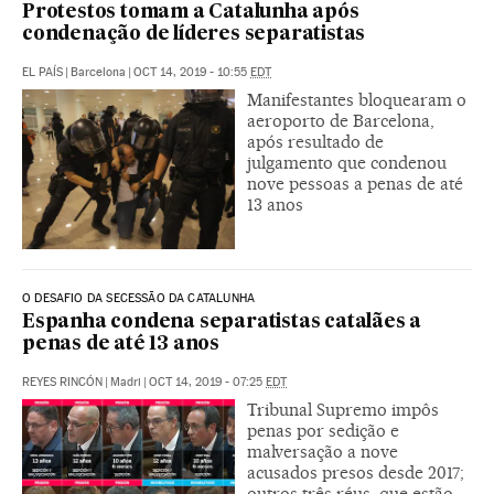
Protestos tomam a Catalunha após
condenação de líderes separatistas
EL PAÍS
|
Barcelona
|
OCT 14, 2019 - 10:55
EDT
Manifestantes bloquearam o
aeroporto de Barcelona,
após resultado de
julgamento que condenou
nove pessoas a penas de até
13 anos
O DESAFIO DA SECESSÃO DA CATALUNHA
Espanha condena separatistas catalães a
penas de até 13 anos
REYES RINCÓN
|
Madri
|
OCT 14, 2019 - 07:25
EDT
Tribunal Supremo impôs
penas por sedição e
malversação a nove
acusados presos desde 2017;
outros três réus, que estão