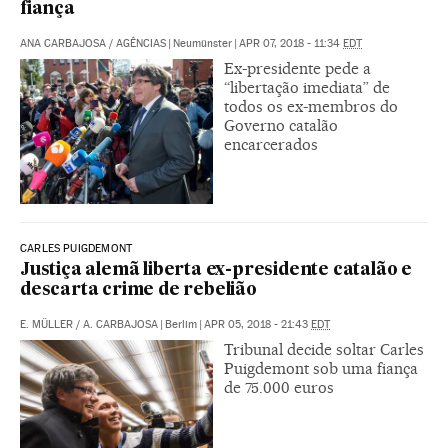
fiança
ANA CARBAJOSA
/
AGÊNCIAS
|
Neumünster
|
APR 07, 2018 - 11:34
EDT
Ex-presidente pede a
“libertação imediata” de
todos os ex-membros do
Governo catalão
encarcerados
CARLES PUIGDEMONT
Justiça alemã liberta ex-presidente catalão e
descarta crime de rebelião
E. MÜLLER
/
A. CARBAJOSA
|
Berlim
|
APR 05, 2018 - 21:43
EDT
Tribunal decide soltar Carles
Puigdemont sob uma fiança
de 75.000 euros