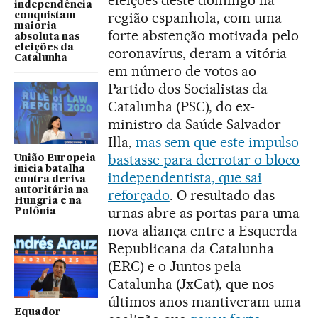
eleições deste domingo na
independência
região espanhola, com uma
conquistam
maioria
forte abstenção motivada pelo
absoluta nas
eleições da
coronavírus, deram a vitória
Catalunha
em número de votos ao
Partido dos Socialistas da
Catalunha (PSC), do ex-
ministro da Saúde Salvador
Illa,
mas sem que este impulso
bastasse para derrotar o bloco
União Europeia
inicia batalha
independentista, que sai
contra deriva
autoritária na
reforçado
. O resultado das
Hungria e na
urnas abre as portas para uma
Polônia
nova aliança entre a Esquerda
Republicana da Catalunha
(ERC) e o Juntos pela
Catalunha (JxCat), que nos
últimos anos mantiveram uma
Equador