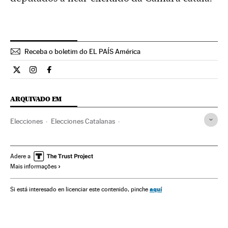
Receba o boletim do EL PAÍS América
Internacional El País Brasil en Twitter
Internacional El País Brasil en Instagram
Internacional El País Brasil en Facebook
ARQUIVADO EM
Elecciones
Elecciones Catalanas
Elecciones catalanas 2021
Cataluña
Barcelona
Generalitat Cataluña
Govern Cataluña
Adere a
Mais informações
aquí
Si está interesado en licenciar este contenido, pinche