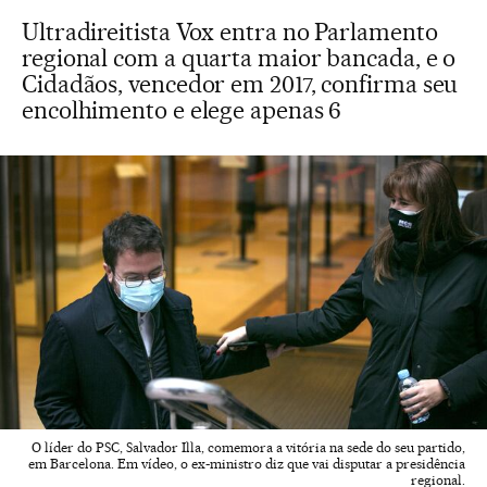
Ultradireitista Vox entra no Parlamento
regional com a quarta maior bancada, e o
Cidadãos, vencedor em 2017, confirma seu
encolhimento e elege apenas 6
O líder do PSC, Salvador Illa, comemora a vitória na sede do seu partido,
em Barcelona. Em vídeo, o ex-ministro diz que vai disputar a presidência
regional.