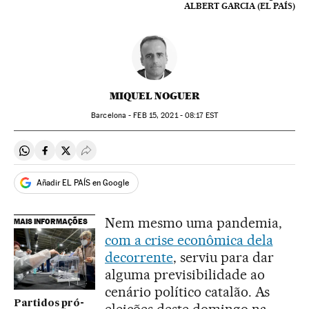
ALBERT GARCIA (EL PAÍS)
MIQUEL NOGUER
Barcelona -
FEB
15, 2021 - 08:17
EST
Compartir en Whatsapp
Compartir en Facebook
Compartir en Twitter
Desplegar Redes Sociales
Añadir EL PAÍS en Google
Nem mesmo uma pandemia,
MAIS INFORMAÇÕES
com a crise econômica dela
decorrente
, serviu para dar
alguma previsibilidade ao
cenário político catalão. As
Partidos pró-