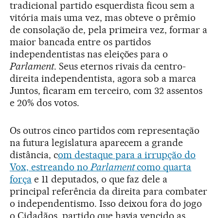
tradicional partido esquerdista ficou sem a
vitória mais uma vez, mas obteve o prêmio
de consolação de, pela primeira vez, formar a
maior bancada entre os partidos
independentistas nas eleições para o
Parlament
. Seus eternos rivais da centro-
direita independentista, agora sob a marca
Juntos, ficaram em terceiro, com 32 assentos
e 20% dos votos.
Os outros cinco partidos com representação
na futura legislatura aparecem a grande
distância, c
om destaque para a irrupção do
Vox, estreando no
Parlament
como quarta
força
e 11 deputados, o que faz dele a
principal referência da direita para combater
o independentismo. Isso deixou fora do jogo
o Cidadãos, partido que havia vencido as