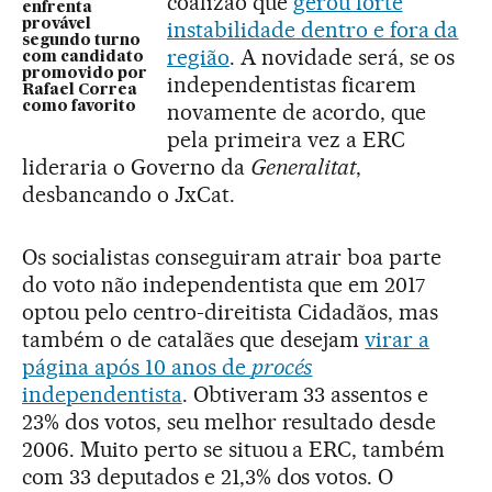
coalizão que
gerou forte
enfrenta
provável
instabilidade dentro e fora da
segundo turno
região
. A novidade será, se os
com candidato
promovido por
independentistas ficarem
Rafael Correa
como favorito
novamente de acordo, que
pela primeira vez a ERC
lideraria o Governo da
Generalitat
,
desbancando o JxCat.
Os socialistas conseguiram atrair boa parte
do voto não independentista que em 2017
optou pelo centro-direitista Cidadãos, mas
também o de catalães que desejam
virar a
página após 10 anos de
procés
independentista
. Obtiveram 33 assentos e
23% dos votos, seu melhor resultado desde
2006. Muito perto se situou a ERC, também
com 33 deputados e 21,3% dos votos. O