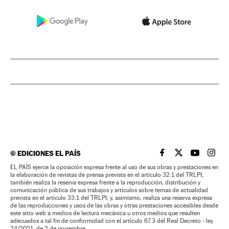
©
EDICIONES EL PAÍS
EL PAÍS BRASIL EN
EL PAÍS BRASI
EL PAÍS B
EL PA
EL PAÍS ejerce la oposición expresa frente al uso de sus obras y prestaciones en
la elaboración de revistas de prensa prevista en el artículo 32.1 del TRLPI;
también realiza la reserva expresa frente a la reproducción, distribución y
comunicación pública de sus trabajos y artículos sobre temas de actualidad
prevista en el artículo 33.1 del TRLPI; y, asimismo, realiza una reserva expresa
de las reproducciones y usos de las obras y otras prestaciones accesibles desde
este sitio web a medios de lectura mecánica u otros medios que resulten
adecuados a tal fin de conformidad con el artículo 67.3 del Real Decreto - ley
24/2021, de 2 de noviembre