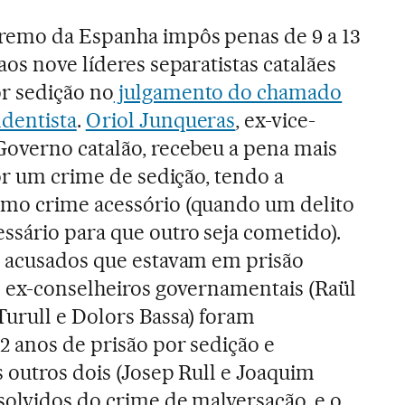
remo da Espanha impôs penas de 9 a 13
aos nove líderes separatistas catalães
r sedição no
julgamento do chamado
dentista
.
Oriol Junqueras
, ex-vice-
Governo catalão, recebeu a pena mais
por um crime de sedição, tendo a
mo crime acessório (quando um delito
ssário para que outro seja cometido).
o acusados que estavam em prisão
s ex-conselheiros governamentais (Raül
Turull e Dolors Bassa) foram
2 anos de prisão por sedição e
 outros dois (Josep Rull e Joaquim
solvidos do crime de malversação, e o