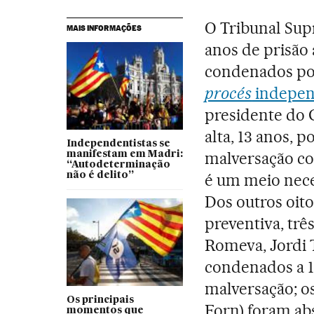
O Tribunal Sup
MAIS INFORMAÇÕES
anos de prisão 
condenados po
procés
indepen
presidente do 
alta, 13 anos, 
Independentistas se
malversação co
manifestam em Madri:
“Autodeterminação
não é delito”
é um meio nece
Dos outros oit
preventiva, trê
Romeva, Jordi 
condenados a 1
malversação; os
Os principais
Forn) foram ab
momentos que