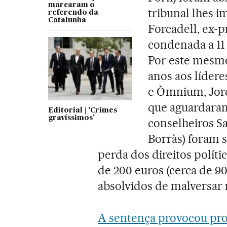
marcaram o
tribunal lhes i
referendo da
Catalunha
Forcadell, ex-p
condenada a 11
Por este mesmo
anos aos líder
e Òmnium, Jord
que aguardaram
Editorial | 'Crimes
gravíssimos'
conselheiros Sa
Borràs) foram 
perda dos direitos polít
de 200 euros (cerca de 90
absolvidos de malversar 
A sentença provocou pro