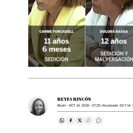
REYES RINCÓN
Madri -
OCT
14, 2019 - 07:25
atualizado:
OCT
14, 
Compartir en Whatsapp
Compartir en Facebook
Compartir en Twitter
Desplegar Redes Soci
Comentários