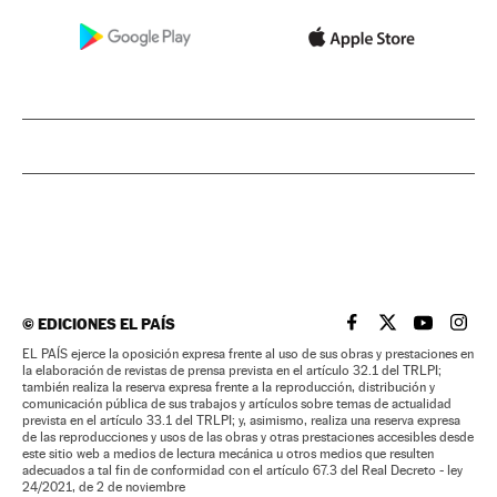
©
EDICIONES EL PAÍS
EL PAÍS BRASIL EN
EL PAÍS BRASI
EL PAÍS B
EL PA
EL PAÍS ejerce la oposición expresa frente al uso de sus obras y prestaciones en
la elaboración de revistas de prensa prevista en el artículo 32.1 del TRLPI;
también realiza la reserva expresa frente a la reproducción, distribución y
comunicación pública de sus trabajos y artículos sobre temas de actualidad
prevista en el artículo 33.1 del TRLPI; y, asimismo, realiza una reserva expresa
de las reproducciones y usos de las obras y otras prestaciones accesibles desde
este sitio web a medios de lectura mecánica u otros medios que resulten
adecuados a tal fin de conformidad con el artículo 67.3 del Real Decreto - ley
24/2021, de 2 de noviembre