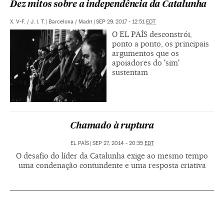
Dez mitos sobre a independência da Catalunha
X. V-F.
/
J. I. T.
|
Barcelona / Madri
|
SEP 29, 2017 - 12:51
EDT
O EL PAÍS desconstrói,
ponto a ponto, os principais
argumentos que os
apoiadores do 'sim'
sustentam
Chamado à ruptura
EL PAÍS
|
SEP 27, 2014 - 20:35
EDT
O desafio do líder da Catalunha exige ao mesmo tempo
uma condenação contundente e uma resposta criativa