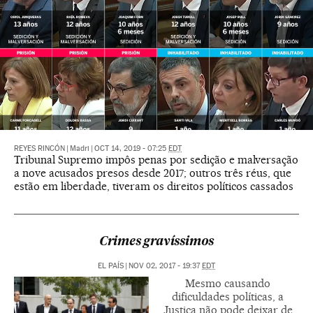
REYES RINCÓN
|
Madri
|
OCT 14, 2019 - 07:25
EDT
Tribunal Supremo impôs penas por sedição e malversação
a nove acusados presos desde 2017; outros três réus, que
estão em liberdade, tiveram os direitos políticos cassados
Crimes gravíssimos
EL PAÍS
|
NOV 02, 2017 - 19:37
EDT
Mesmo causando
dificuldades políticas, a
Justiça não pode deixar de