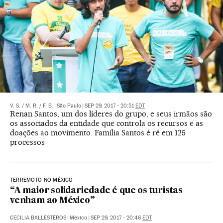
V. S.
/
M. R.
/
F. B.
|
São Paulo
|
SEP 29, 2017 - 20:51
EDT
Renan Santos, um dos líderes do grupo, e seus irmãos são
os associados da entidade que controla os recursos e as
doações ao movimento. Família Santos é ré em 125
processos
TERREMOTO NO MÉXICO
“A maior solidariedade é que os turistas
venham ao México”
CECILIA BALLESTEROS
|
México
|
SEP 29, 2017 - 20:46
EDT