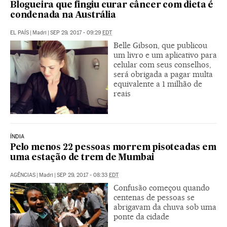
Blogueira que fingiu curar câncer com dieta é
condenada na Austrália
EL PAÍS
|
Madri
|
SEP 29, 2017 - 09:29
EDT
Belle Gibson, que publicou
um livro e um aplicativo para
celular com seus conselhos,
será obrigada a pagar multa
equivalente a 1 milhão de
reais
ÍNDIA
Pelo menos 22 pessoas morrem pisoteadas em
uma estação de trem de Mumbai
AGÊNCIAS
|
Madri
|
SEP 29, 2017 - 08:33
EDT
Confusão começou quando
centenas de pessoas se
abrigavam da chuva sob uma
ponte da cidade