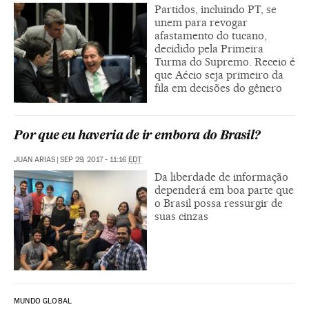
Partidos, incluindo PT, se
unem para revogar
afastamento do tucano,
decidido pela Primeira
Turma do Supremo. Receio é
que Aécio seja primeiro da
fila em decisões do gênero
Por que eu haveria de ir embora do Brasil?
JUAN ARIAS
|
SEP 29, 2017 - 11:16
EDT
Da liberdade de informação
dependerá em boa parte que
o Brasil possa ressurgir de
suas cinzas
MUNDO GLOBAL