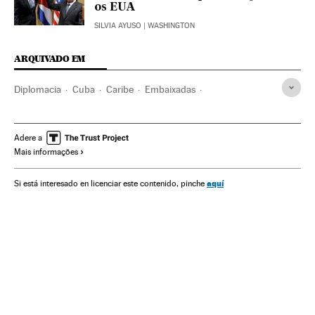
os EUA
SILVIA AYUSO
| WASHINGTON
ARQUIVADO EM
Diplomacia
Cuba
Caribe
Embaixadas
Estados Unidos
América do Norte
Relações internacionais
América Latina
América
Adere a
Mais informações
Relações exteriores
aquí
Si está interesado en licenciar este contenido, pinche