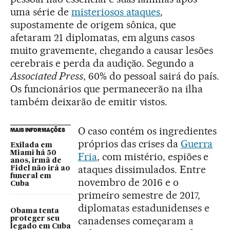
uma série de
misteriosos ataques
,
supostamente de origem sônica, que
afetaram 21 diplomatas, em alguns casos
muito gravemente, chegando a causar lesões
cerebrais e perda da audição. Segundo a
Associated Press
, 60% do pessoal sairá do país.
Os funcionários que permanecerão na ilha
também deixarão de emitir vistos.
O caso contém os ingredientes
MAIS INFORMAÇÕES
próprios das crises da
Guerra
Exilada em
Miami há 50
Fria
, com mistério, espiões e
anos, irmã de
ataques dissimulados. Entre
Fidel não irá ao
funeral em
novembro de 2016 e o
Cuba
primeiro semestre de 2017,
diplomatas estadunidenses e
Obama tenta
canadenses começaram a
proteger seu
legado em Cuba