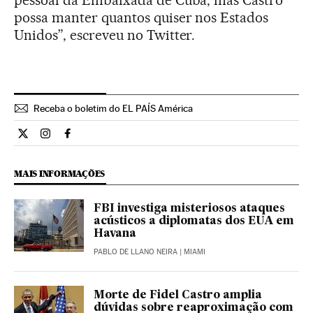
pessoal da Embaixada de Cuba, mas Castro
possa manter quantos quiser nos Estados
Unidos”, escreveu no Twitter.
Receba o boletim do EL PAÍS América
Internacional El País Brasil en Twitter
Internacional El País Brasil en Instagram
Internacional El País Brasil en Facebook
MAIS INFORMAÇÕES
FBI investiga misteriosos ataques
acústicos a diplomatas dos EUA em
Havana
PABLO DE LLANO NEIRA
| MIAMI
Morte de Fidel Castro amplia
dúvidas sobre reaproximação com