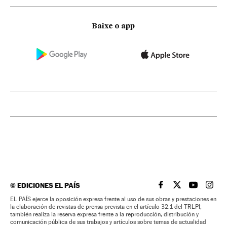
Baixe o app
©
EDICIONES EL PAÍS
EL PAÍS BRASIL EN
EL PAÍS BRASI
EL PAÍS B
EL PA
EL PAÍS ejerce la oposición expresa frente al uso de sus obras y prestaciones en
la elaboración de revistas de prensa prevista en el artículo 32.1 del TRLPI;
también realiza la reserva expresa frente a la reproducción, distribución y
comunicación pública de sus trabajos y artículos sobre temas de actualidad