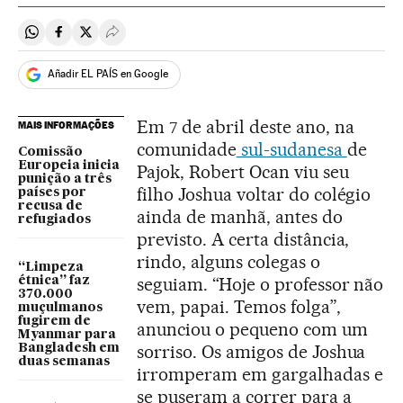
Compartir en Whatsapp
Compartir en Facebook
Compartir en Twitter
Desplegar Redes Sociales
Añadir EL PAÍS en Google
Em 7 de abril deste ano, na
MAIS INFORMAÇÕES
comunidade
sul-sudanesa
de
Comissão
Europeia inicia
Pajok, Robert Ocan viu seu
punição a três
filho Joshua voltar do colégio
países por
recusa de
ainda de manhã, antes do
refugiados
previsto. A certa distância,
rindo, alguns colegas o
“Limpeza
seguiam. “Hoje o professor não
étnica” faz
370.000
vem, papai. Temos folga”,
muçulmanos
fugirem de
anunciou o pequeno com um
Myanmar para
sorriso. Os amigos de Joshua
Bangladesh em
duas semanas
irromperam em gargalhadas e
se puseram a correr para a