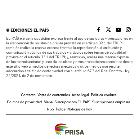
©
EDICIONES EL PAÍS
EL PAÍS BRASIL EN
EL PAÍS BRASI
EL PAÍS B
EL PA
EL PAÍS ejerce la oposición expresa frente al uso de sus obras y prestaciones en
la elaboración de revistas de prensa prevista en el artículo 32.1 del TRLPI;
también realiza la reserva expresa frente a la reproducción, distribución y
comunicación pública de sus trabajos y artículos sobre temas de actualidad
prevista en el artículo 33.1 del TRLPI; y, asimismo, realiza una reserva expresa
de las reproducciones y usos de las obras y otras prestaciones accesibles desde
este sitio web a medios de lectura mecánica u otros medios que resulten
adecuados a tal fin de conformidad con el artículo 67.3 del Real Decreto - ley
24/2021, de 2 de noviembre
Contacto
Venta de contenidos
Aviso legal
Política cookies
Política de privacidad
Mapa
Suscripciones EL PAÍS
Suscripciones empresas
RSS
Índice
Noticias de hoy