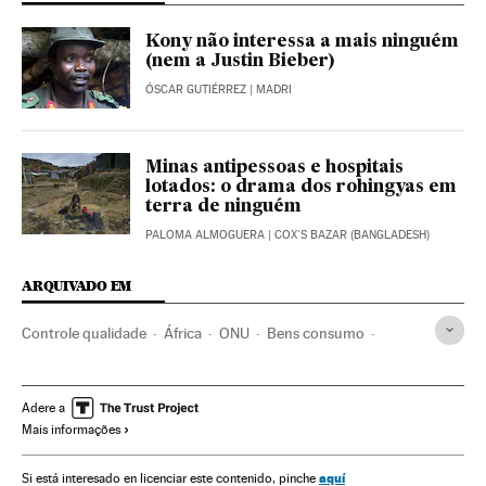
Kony não interessa a mais ninguém
(nem a Justin Bieber)
ÓSCAR GUTIÉRREZ
| MADRI
Minas antipessoas e hospitais
lotados: o drama dos rohingyas em
terra de ninguém
PALOMA ALMOGUERA
| COX'S BAZAR (BANGLADESH)
ARQUIVADO EM
Controle qualidade
África
ONU
Bens consumo
Infância
Organizações internacionais
Conflitos
Comércio
Relações exteriores
Problemas sociais
Adere a
Mais informações
Sudão do Sul
Sociedade
Acnur
Uganda
FAO
Refugiados
Fome
Segurança alimentar
aquí
Si está interesado en licenciar este contenido, pinche