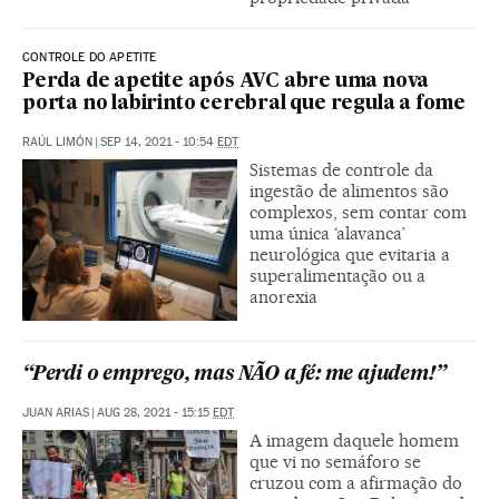
CONTROLE DO APETITE
Perda de apetite após AVC abre uma nova
porta no labirinto cerebral que regula a fome
RAÚL LIMÓN
|
SEP 14, 2021 - 10:54
EDT
Sistemas de controle da
ingestão de alimentos são
complexos, sem contar com
uma única ‘alavanca’
neurológica que evitaria a
superalimentação ou a
anorexia
“Perdi o emprego, mas NÃO a fé: me ajudem!”
JUAN ARIAS
|
AUG 28, 2021 - 15:15
EDT
A imagem daquele homem
que vi no semáforo se
cruzou com a afirmação do