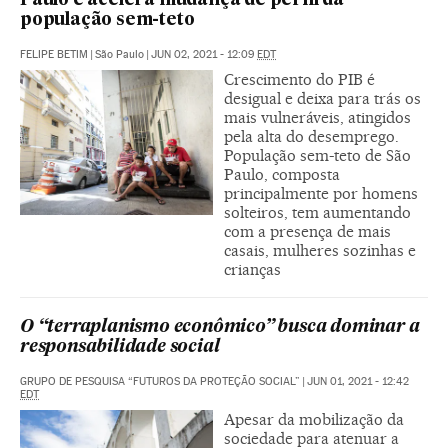
Paulo e acelera mudança de perfil da
população sem-teto
FELIPE BETIM
|
São Paulo
|
JUN 02, 2021 - 12:09
EDT
Crescimento do PIB é
desigual e deixa para trás os
mais vulneráveis, atingidos
pela alta do desemprego.
População sem-teto de São
Paulo, composta
principalmente por homens
solteiros, tem aumentando
com a presença de mais
casais, mulheres sozinhas e
crianças
O “terraplanismo econômico” busca dominar a
responsabilidade social
GRUPO DE PESQUISA “FUTUROS DA PROTEÇÃO SOCIAL”
|
JUN 01, 2021 - 12:42
EDT
Apesar da mobilização da
sociedade para atenuar a