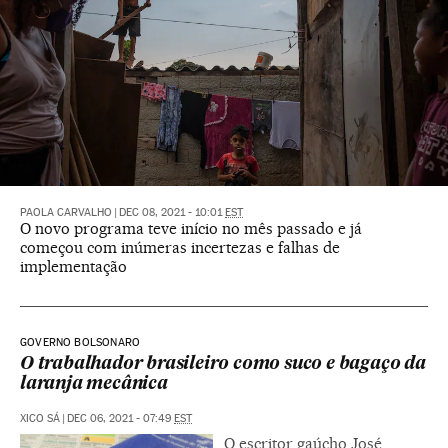
PAOLA CARVALHO
|
DEC 08, 2021 - 10:01
EST
O novo programa teve início no mês passado e já
começou com inúmeras incertezas e falhas de
implementação
GOVERNO BOLSONARO
O trabalhador brasileiro como suco e bagaço da
laranja mecânica
XICO SÁ
|
DEC 06, 2021 - 07:49
EST
O escritor gaúcho José