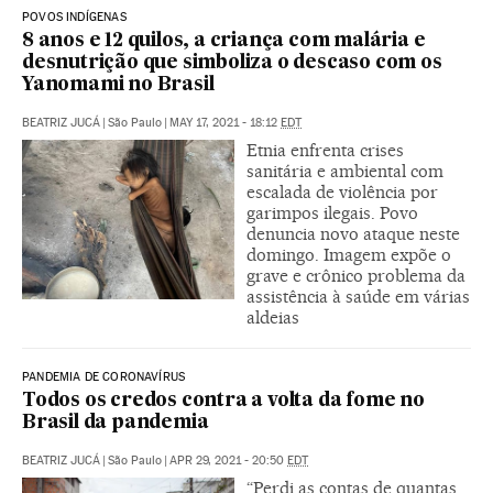
POVOS INDÍGENAS
8 anos e 12 quilos, a criança com malária e
desnutrição que simboliza o descaso com os
Yanomami no Brasil
BEATRIZ JUCÁ
|
São Paulo
|
MAY 17, 2021 - 18:12
EDT
Etnia enfrenta crises
sanitária e ambiental com
escalada de violência por
garimpos ilegais. Povo
denuncia novo ataque neste
domingo. Imagem expõe o
grave e crônico problema da
assistência à saúde em várias
aldeias
PANDEMIA DE CORONAVÍRUS
Todos os credos contra a volta da fome no
Brasil da pandemia
BEATRIZ JUCÁ
|
São Paulo
|
APR 29, 2021 - 20:50
EDT
“Perdi as contas de quantas