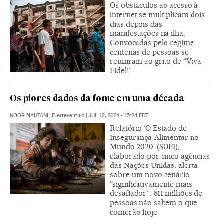
Os obstáculos ao acesso à
internet se multiplicam dois
dias depois das
manifestações na ilha.
Convocadas pelo regime,
centenas de pessoas se
reuniram ao grito de “Viva
Fidel!”
Os piores dados da fome em uma década
NOOR MAHTANI
|
Fuerteventura
|
JUL 12, 2021 - 15:24
EDT
Relatório ‘O Estado de
Insegurança Alimentar no
Mundo 2020’ (SOFI),
elaborado por cinco agências
das Nações Unidas, alerta
sobre um novo cenário
“significativamente mais
desafiador”: 811 milhões de
pessoas não sabem o que
comerão hoje