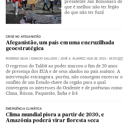
presidente Jair Bolsonaro de
que é melhor não ter feijão
do que não ter fuzil
CRISE NO AFEGANISTÃO
Afeganistão, um país em uma encruzilhada
geoestratégica
RODRIGO SILVA
/
IGNACIO GALLEGO
/
JOSÉ A. ÁLVAREZ
|
AUG 26, 2021 - 19:05
EDT
O regresso do Talibã ao poder marcou o fim de 20 anos
de presença dos EUA e de seus aliados no país asiático. A
intervenção estrangeira, porém, não conseguiu encerrar o
conflito de um Estado-chave da região para a qual
convergem os interesses do Ocidente e de potências como
China, Rússia, Paquistão, Índia e Irã
EMERGÊNCIA CLIMÁTICA
Clima mundial piora a partir de 2030, e
Amazônia poderá virar floresta seca