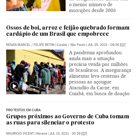
o menor número de
inscrições desde 2005
Ossos de boi, arroz e feijão quebrado formam
cardápio de um Brasil que empobrece
RENAN MARCEL
/
FELIPE BETIM
|
Cuiabá / São Paulo
|
JUL 25, 2021 - 09:26
EDT
A pandemia aprofundou
ainda mais a situação
precária vivida por milhões
de brasileiros. A insegurança
alimentar leva centenas de
pessoas ao açougue
Atacadão da Carne, em
Cuiabá, em busca de doação
PROTESTOS EM CUBA
Grupos próximos ao Governo de Cuba tomam
as ruas para silenciar o protesto
MAURICIO VICENT
|
Havana
|
JUL 13, 2021 - 20:29
EDT