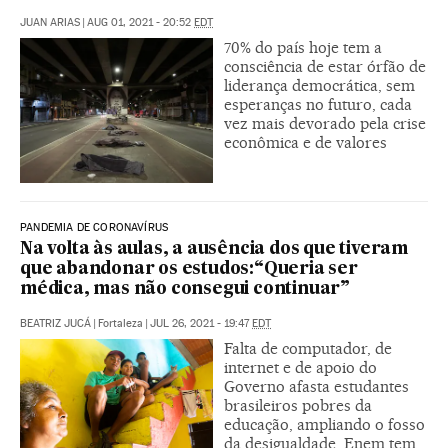
JUAN ARIAS
|
AUG 01, 2021 - 20:52
EDT
70% do país hoje tem a
consciência de estar órfão de
liderança democrática, sem
esperanças no futuro, cada
vez mais devorado pela crise
econômica e de valores
PANDEMIA DE CORONAVÍRUS
Na volta às aulas, a ausência dos que tiveram
que abandonar os estudos:“Queria ser
médica, mas não consegui continuar”
BEATRIZ JUCÁ
|
Fortaleza
|
JUL 26, 2021 - 19:47
EDT
Falta de computador, de
internet e de apoio do
Governo afasta estudantes
brasileiros pobres da
educação, ampliando o fosso
da desigualdade. Enem tem