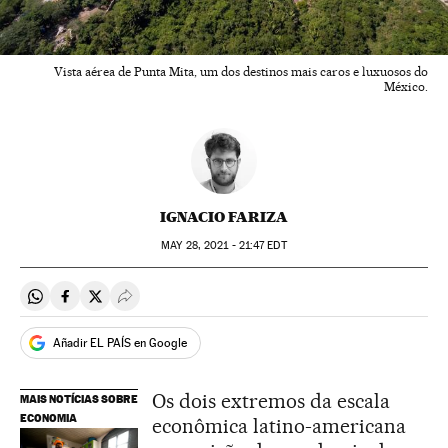
Vista aérea de Punta Mita, um dos destinos mais caros e luxuosos do
México.
IGNACIO FARIZA
MAY
28, 2021 - 21:47
EDT
Compartir en Whatsapp
Compartir en Facebook
Compartir en Twitter
Desplegar Redes Sociales
Añadir EL PAÍS en Google
Os dois extremos da escala
MAIS NOTÍCIAS SOBRE
ECONOMIA
econômica latino-americana