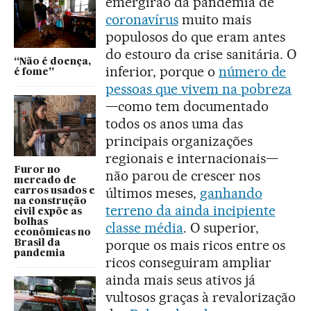
emergirão da pandemia de
coronavírus
muito mais
populosos do que eram antes
do estouro da crise sanitária. O
“Não é doença,
inferior, porque o
número de
é fome”
pessoas que vivem na pobreza
—como tem documentado
todos os anos uma das
principais organizações
regionais e internacionais—
Furor no
não parou de crescer nos
mercado de
últimos meses,
ganhando
carros usados e
na construção
terreno da ainda incipiente
civil expõe as
bolhas
classe média
. O superior,
econômicas no
porque os mais ricos entre os
Brasil da
pandemia
ricos conseguiram ampliar
ainda mais seus ativos já
vultosos graças à revalorização