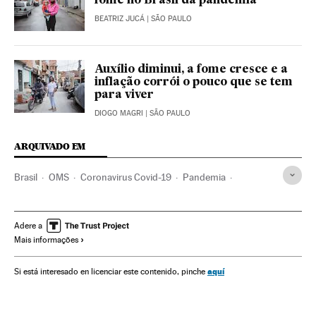
fome no Brasil da pandemia
BEATRIZ JUCÁ
| SÃO PAULO
Auxílio diminui, a fome cresce e a
inflação corrói o pouco que se tem
para viver
DIOGO MAGRI
| SÃO PAULO
ARQUIVADO EM
Brasil
OMS
Coronavirus Covid-19
Pandemia
Coronavirus
Doenças infecciosas
Doenças respiratórias
Economia
Fome
CEPAL
PNUD
Banco Mundial
Adere a
Mais informações
Desigualdade econômica
Desigualdade social
América Latina
Revista Forbes
Pobreza
Carlos Slim
aquí
Si está interesado en licenciar este contenido, pinche
Jorge Paulo Lemann
ONU
Segurança alimentar