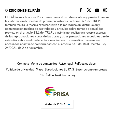
©
EDICIONES EL PAÍS
EL PAÍS BRASIL EN
EL PAÍS BRASI
EL PAÍS B
EL PA
EL PAÍS ejerce la oposición expresa frente al uso de sus obras y prestaciones en
la elaboración de revistas de prensa prevista en el artículo 32.1 del TRLPI;
también realiza la reserva expresa frente a la reproducción, distribución y
comunicación pública de sus trabajos y artículos sobre temas de actualidad
prevista en el artículo 33.1 del TRLPI; y, asimismo, realiza una reserva expresa
de las reproducciones y usos de las obras y otras prestaciones accesibles desde
este sitio web a medios de lectura mecánica u otros medios que resulten
adecuados a tal fin de conformidad con el artículo 67.3 del Real Decreto - ley
24/2021, de 2 de noviembre
Contacto
Venta de contenidos
Aviso legal
Política cookies
Política de privacidad
Mapa
Suscripciones EL PAÍS
Suscripciones empresas
RSS
Índice
Noticias de hoy
Webs de PRISA