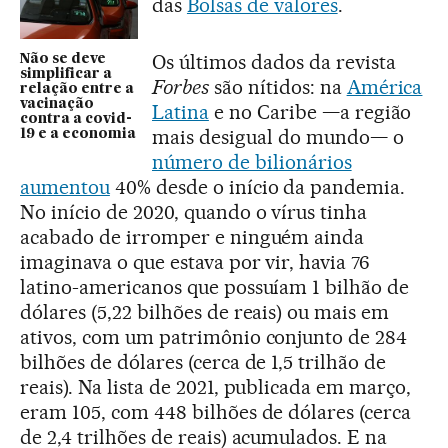
das
Bolsas de valores
.
Os últimos dados da revista
Não se deve
simplificar a
Forbes
são nítidos: na
América
relação entre a
vacinação
Latina
e no Caribe —a região
contra a covid-
mais desigual do mundo— o
19 e a economia
número de bilionários
aumentou
40% desde o início da pandemia.
No início de 2020, quando o vírus tinha
acabado de irromper e ninguém ainda
imaginava o que estava por vir, havia 76
latino-americanos que possuíam 1 bilhão de
dólares (5,22 bilhões de reais) ou mais em
ativos, com um patrimônio conjunto de 284
bilhões de dólares (cerca de 1,5 trilhão de
reais). Na lista de 2021, publicada em março,
eram 105, com 448 bilhões de dólares (cerca
de 2,4 trilhões de reais) acumulados. E na