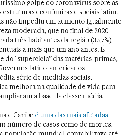
duríssimo golpe do coronavírus sobre as
 estruturas econômicas e sociais latino-
as não impediu um aumento igualmente
reza moderada, que no final de 2020
ada três habitantes da região (33,7%),
entuais a mais que um ano antes. É
ge do “superciclo” das matérias-primas,
 Governos latino-americanos
ita série de medidas sociais,
ica melhora na qualidade de vida para
ampliaram a base da classe média.
na e Caribe
é uma das mais afetadas
 em número de casos como de mortes.
 população mundial, contabilizava até