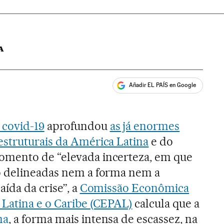
A
Añadir EL PAÍS en Google
ales
covid-19
aprofundou
as já enormes
estruturais da América Latina
e do
mento de “elevada incerteza, em que
o delineadas nem a forma nem a
aída da crise”, a
Comissão Econômica
 Latina e o Caribe (CEPAL)
calcula que a
ma
, a forma mais intensa de escassez, na