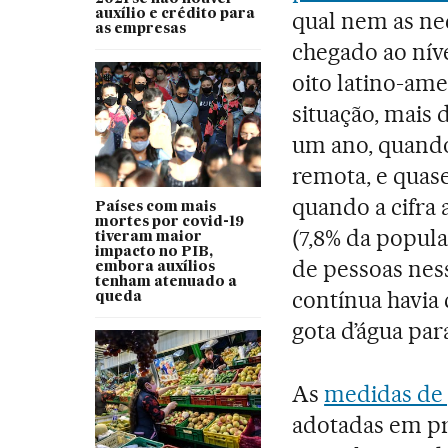
auxílio e crédito para
qual nem as nec
as empresas
chegado ao nív
oito latino-ame
situação, mais
um ano, quando
remota, e quas
quando a cifra 
Países com mais
mortes por covid-19
(7,8% da popula
tiveram maior
impacto no PIB,
de pessoas nes
embora auxílios
tenham atenuado a
contínua havia c
queda
gota d’água par
As
medidas de 
adotadas em pr