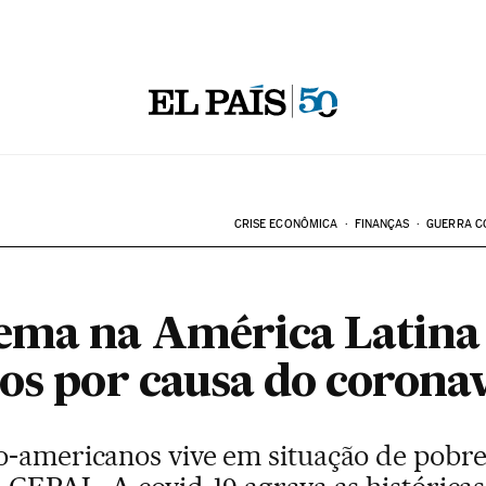
CRISE ECONÔMICA
FINANÇAS
GUERRA C
ema na América Latina 
nos por causa do corona
o-americanos vive em situação de pobre