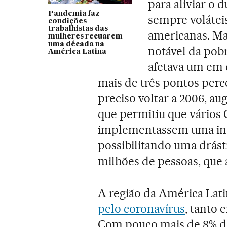
para aliviar o 
Pandemia faz
sempre voláteis
condições
trabalhistas das
americanas. M
mulheres recuarem
uma década na
notável da pob
América Latina
afetava um em c
mais de três pontos perc
preciso voltar a 2006, au
que permitiu que vários
implementassem uma inéd
possibilitando uma drást
milhões de pessoas, que 
A região da América Lati
pelo coronavírus
, tanto
Com pouco mais de 8% da