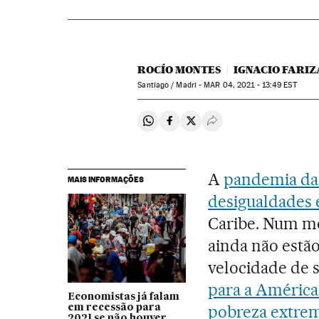
ROCÍO MONTES
IGNACIO FARIZ
Santiago / Madri -
MAR
04, 2021 - 13:49
EST
Compartir en Whatsapp
Compartir en Facebook
Compartir en Twitter
Desplegar Redes Soci
A
pandemia da 
MAIS INFORMAÇÕES
desigualdades 
Caribe. Num mo
ainda não estã
velocidade de s
para a América
Economistas já falam
pobreza extre
em recessão para
2021 se não houver