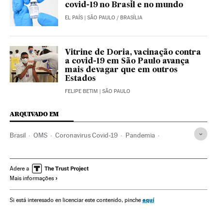
covid-19 no Brasil e no mundo
EL PAÍS
| SÃO PAULO / BRASÍLIA
Vitrine de Doria, vacinação contra
a covid-19 em São Paulo avança
mais devagar que em outros
Estados
FELIPE BETIM
| SÃO PAULO
ARQUIVADO EM
Brasil
OMS
Coronavirus Covid-19
Pandemia
Coronavirus
Doenças infecciosas
Doenças respiratórias
Ministério Saúde
América
América Latina
Economia
Adere a
Mais informações
Crisis económica coronavirus covid-19
Crise econômica
Medicina
Jair Bolsonaro
Desigualdade social
aquí
Si está interesado en licenciar este contenido, pinche
Políticas Governo
Argentina
México