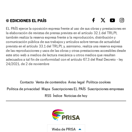
©
EDICIONES EL PAÍS
EL PAÍS BRASIL EN
EL PAÍS BRASI
EL PAÍS B
EL PA
EL PAÍS ejerce la oposición expresa frente al uso de sus obras y prestaciones en
la elaboración de revistas de prensa prevista en el artículo 32.1 del TRLPI;
también realiza la reserva expresa frente a la reproducción, distribución y
comunicación pública de sus trabajos y artículos sobre temas de actualidad
prevista en el artículo 33.1 del TRLPI; y, asimismo, realiza una reserva expresa
de las reproducciones y usos de las obras y otras prestaciones accesibles desde
este sitio web a medios de lectura mecánica u otros medios que resulten
adecuados a tal fin de conformidad con el artículo 67.3 del Real Decreto - ley
24/2021, de 2 de noviembre
Contacto
Venta de contenidos
Aviso legal
Política cookies
Política de privacidad
Mapa
Suscripciones EL PAÍS
Suscripciones empresas
RSS
Índice
Noticias de hoy
Webs de PRISA