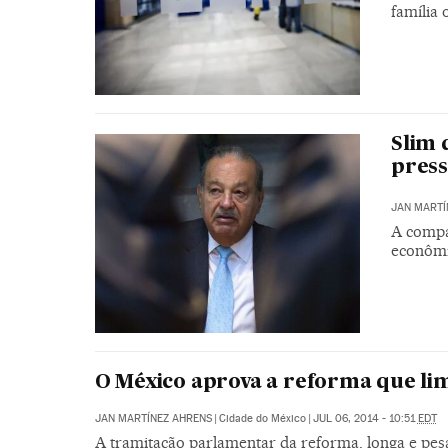
família 
Slim 
press
JAN MARTÍ
A compa
econômi
O México aprova a reforma que limi
JAN MARTÍNEZ AHRENS
|
Cidade do México
|
JUL 06, 2014 - 10:51
EDT
A tramitação parlamentar da reforma, longa e pesa