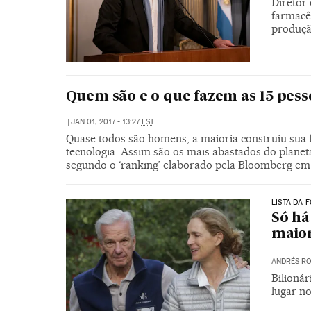
Diretor
farmacê
produçã
Quem são e o que fazem as 15 pes
|
JAN 01, 2017 - 13:27
EST
Quase todos são homens, a maioria construiu sua 
tecnologia. Assim são os mais abastados do plane
segundo o ‘ranking’ elaborado pela Bloomberg em
LISTA DA 
Só há
maior
ANDRÉS RO
Bilioná
lugar no