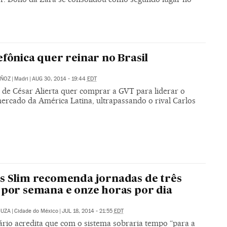
efônica quer reinar no Brasil
ÑOZ
|
Madri
|
AUG 30, 2014 - 19:44
EDT
 de César Alierta quer comprar a GVT para liderar o
ercado da América Latina, ultrapassando o rival Carlos
s Slim recomenda jornadas de três
 por semana e onze horas por dia
OUZA
|
Cidade do México
|
JUL 18, 2014 - 21:55
EDT
nário acredita que com o sistema sobraria tempo “para a