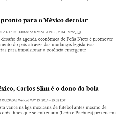
pronto para o México decolar
NEZ AHRENS
|
Cidade do México
|
JUN 08, 2014 - 18:57
EDT
 desafio da agenda econômica de Peña Nieto é promover
mento do país através das mudanças legislativas
rias para impulsionar a potência emergente
xico, Carlos Slim é o dono da bola
O QUESADA
|
México
|
MAY 13, 2014 - 10:52
EDT
ta vence na liga mexicana de futebol antes mesmo de
os dois times que se enfrentam (León e Pachuca) pertencem