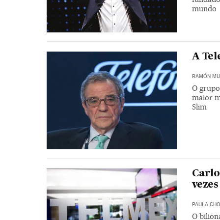
mundo
A Tel
RAMÓN MU
O grupo
maior m
Slim
Carlo
vezes
PAULA CH
O bilio