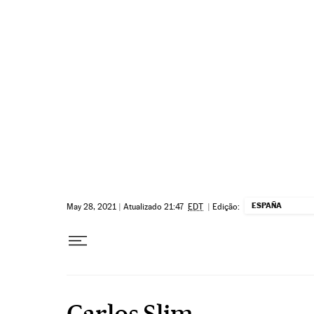
Pular para o conteúdo
ESPAÑA
May 28, 2021
|
Atualizado 21:47
EDT
|
Edição:
Carlos Slim