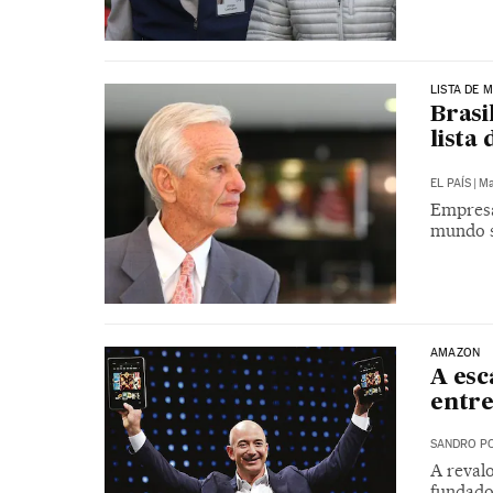
LISTA DE 
Brasi
lista
EL PAÍS
|
Ma
Empresá
mundo s
AMAZON
A esc
entre
SANDRO PO
A reval
fundado