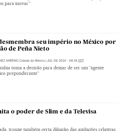
ou para inovar”
desmembra seu império no México por
ão de Peña Nieto
NEZ AHRENS
|
Cidade do México
|
JUL 09, 2014 - 08:34
EDT
nhia toma a decisão para deixar de ser um “agente
co preponderante”
ta o poder de Slim e da Televisa
da, trouxe também certa diluição das ambições relativas