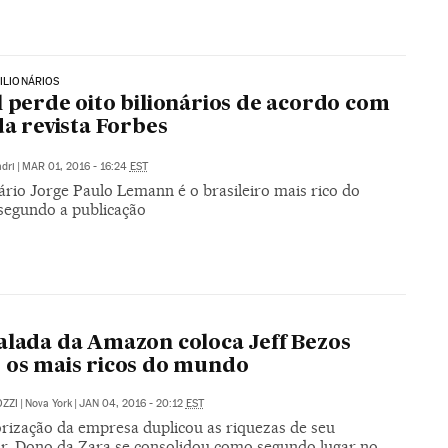
MILIONÁRIOS
l perde oito bilionários de acordo com
 da revista Forbes
dri
|
MAR 01, 2016 - 16:24
EST
rio Jorge Paulo Lemann é o brasileiro mais rico do
egundo a publicação
alada da Amazon coloca Jeff Bezos
 os mais ricos do mundo
ZZI
|
Nova York
|
JAN 04, 2016 - 20:12
EST
orização da empresa duplicou as riquezas de seu
r. Dono da Zara se consolidou como segundo lugar no