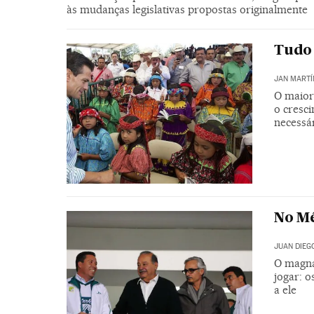
às mudanças legislativas propostas originalmente
Tudo 
JAN MARTÍ
O maior
o cresci
necessá
No Mé
JUAN DIEG
O magna
jogar: 
a ele