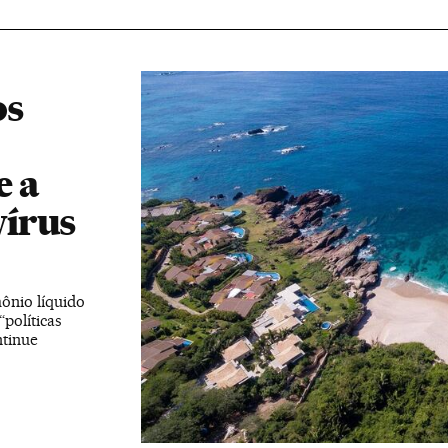
os
e a
vírus
ônio líquido
políticas
ntinue