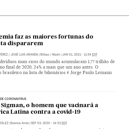
mia faz as maiores fortunas do
eta dispararem
PÉREZ
/
JOSÉ LUIS ARANDA
|
Bilbao / Madri
|
JAN 01, 2021 - 11:54
EST
ndivíduos mais ricos do mundo acumularam 1,77 trilhão de
no final de 2020, 24% a mais que um ano antes. O
 brasileiro na lista de bilionários é Jorge Paulo Lemann
 DE CORONAVÍRUS
Sigman, o homem que vacinará a
ca Latina contra a covid-19
ZÁLEZ
|
Buenos Aires
|
SEP 03, 2020 - 14:53
EDT