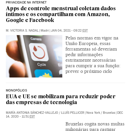
PRIVACIDADE NA INTERNET
Apps de controle menstrual coletam dados
íntimos e os compartilham com Amazon,
Google e Facebook
M. VICTORIA S. NADAL
|
Madri
|
JAN 04, 2021 - 09:22
EST
Pelas normas em vigor na
União Europeia, essas
ferramentas só deveriam
pedir informações
estritamente necessárias
para cumprir a sua função:
prever o próximo ciclo
MONOPÓLIOS
EUA e UE se mobilizam para reduzir poder
das empresas de tecnologia
MARÍA ANTONIA SÁNCHEZ-VALLEJO
/
LLUÍS PELLICER
|
Nova York / Bruxelas
|
DEC
14, 2020 - 11:51
EST
Bruxelas cogita novas multas
milionárias para castigar