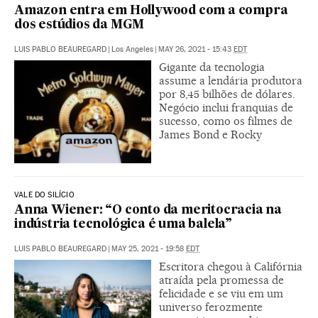
Amazon entra em Hollywood com a compra
dos estúdios da MGM
LUIS PABLO BEAUREGARD
|
Los Angeles
|
MAY 26, 2021 - 15:43
EDT
Gigante da tecnologia
assume a lendária produtora
por 8,45 bilhões de dólares.
Negócio inclui franquias de
sucesso, como os filmes de
James Bond e Rocky
VALE DO SILÍCIO
Anna Wiener: “O conto da meritocracia na
indústria tecnológica é uma balela”
LUIS PABLO BEAUREGARD
|
MAY 25, 2021 - 19:58
EDT
Escritora chegou à Califórnia
atraída pela promessa de
felicidade e se viu em um
universo ferozmente