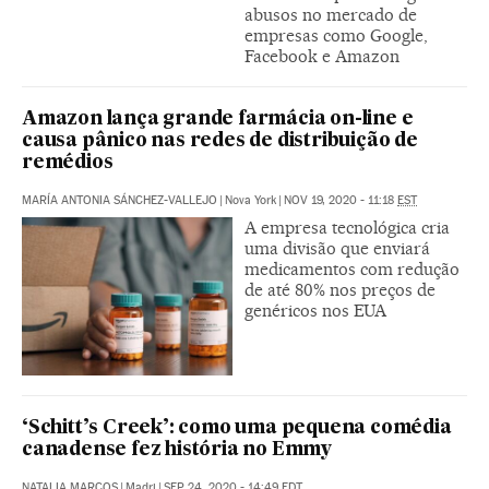
abusos no mercado de
empresas como Google,
Facebook e Amazon
Amazon lança grande farmácia on-line e
causa pânico nas redes de distribuição de
remédios
MARÍA ANTONIA SÁNCHEZ-VALLEJO
|
Nova York
|
NOV 19, 2020 - 11:18
EST
A empresa tecnológica cria
uma divisão que enviará
medicamentos com redução
de até 80% nos preços de
genéricos nos EUA
‘Schitt’s Creek’: como uma pequena comédia
canadense fez história no Emmy
NATALIA MARCOS
|
Madri
|
SEP 24, 2020 - 14:49
EDT