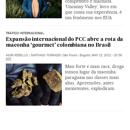
competitivo e machista.
‘Uncanny Valley’, livro em
que conta sua experiência, é
um fenômeno nos EUA
TRÁFICO INTERNACIONAL
Expansão internacional do PCC abre a rota da
maconha ‘gourmet’ colombiana no Brasil
AIURI REBELLO
/
SANTIAGO TORRADO
|
São Paulo | Bogotá
|
MAY 12, 2021 - 20:56
EDT
Mais forte e mais cara, droga
tomou lugar da maconha
paraguaia nas classes mais
altas. Apreensões, antes
inexistentes, explodiram