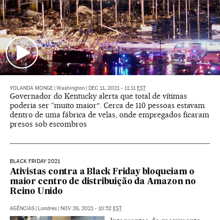
YOLANDA MONGE
|
Washington
|
DEC 11, 2021 - 11:11
EST
Governador do Kentucky alerta que total de vítimas
poderia ser “muito maior″. Cerca de 110 pessoas estavam
dentro de uma fábrica de velas, onde empregados ficaram
presos sob escombros
BLACK FRIDAY 2021
Ativistas contra a Black Friday bloqueiam o
maior centro de distribuição da Amazon no
Reino Unido
AGÊNCIAS
|
Londres
|
NOV 26, 2021 - 10:52
EST