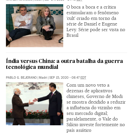
O boca a boca e a crítica
estimularam o fenômeno
‘cult’ criado em torno da
série de Daniel e Eugene
Levy. Série pode ser vista no
Brasil
Índia versus China: a outra batalha da guerra
tecnológica mundial
PABLO G. BEJERANO
|
Madri
|
SEP 15, 2020 - 08:47
EDT
Com um novo veto a
dezenas de aplicativos
chineses, Governo de Modi
se mostra decidido a reduzir
a influência do vizinho em
seu mercado digital;
paralelamente, o Vale do
Silício investe fortemente no
país asiático