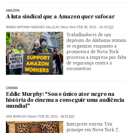
AMAZON
A luta sindical que a Amazon quer sufocar
MARÍA ANTONIA SÁNCHEZ-VALLEJO
|
Nova York
|
FEB 28, 2021 - 14:05
EST
Trabalhadores de um
depósito do Alabama tentam
se organizar enquanto a
promotora de Nova York
processa a empresa por falta
de segurança contra o
coronavírus
CINEMA
Eddie Murphy: “Sou o único ator negro na
história do cinema a conseguir uma audiência
mundial”
ANA MARCOS
|
Madri
|
FEB 26, 2021 - 18:25
EST
Intérprete estreia ‘Um
príncipe em Nova York 2’,