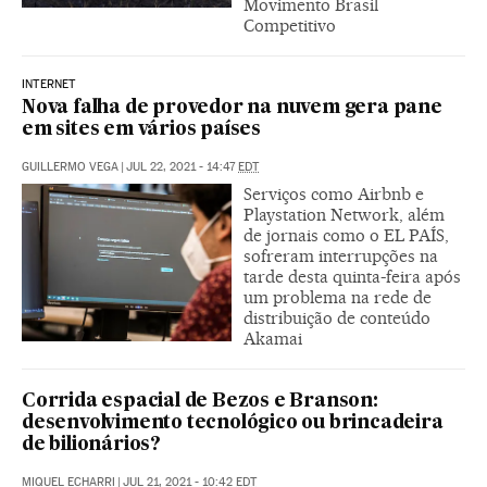
Movimento Brasil
Competitivo
INTERNET
Nova falha de provedor na nuvem gera pane
em sites em vários países
GUILLERMO VEGA
|
JUL 22, 2021 - 14:47
EDT
Serviços como Airbnb e
Playstation Network, além
de jornais como o EL PAÍS,
sofreram interrupções na
tarde desta quinta-feira após
um problema na rede de
distribuição de conteúdo
Akamai
Corrida espacial de Bezos e Branson:
desenvolvimento tecnológico ou brincadeira
de bilionários?
MIQUEL ECHARRI
|
JUL 21, 2021 - 10:42
EDT