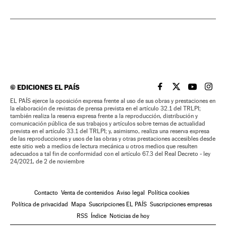
©
EDICIONES EL PAÍS
EL PAÍS BRASIL EN
EL PAÍS BRASI
EL PAÍS B
EL PA
EL PAÍS ejerce la oposición expresa frente al uso de sus obras y prestaciones en
la elaboración de revistas de prensa prevista en el artículo 32.1 del TRLPI;
también realiza la reserva expresa frente a la reproducción, distribución y
comunicación pública de sus trabajos y artículos sobre temas de actualidad
prevista en el artículo 33.1 del TRLPI; y, asimismo, realiza una reserva expresa
de las reproducciones y usos de las obras y otras prestaciones accesibles desde
este sitio web a medios de lectura mecánica u otros medios que resulten
adecuados a tal fin de conformidad con el artículo 67.3 del Real Decreto - ley
24/2021, de 2 de noviembre
Contacto
Venta de contenidos
Aviso legal
Política cookies
Política de privacidad
Mapa
Suscripciones EL PAÍS
Suscripciones empresas
RSS
Índice
Noticias de hoy