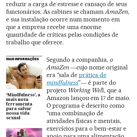
reduzir a carga de estresse e cansaço de seus
funcionários. As cabines se chamam
AmaZen
,
e sua instalação ocorre num momento em
que a empresa recebe uma enorme
quantidade de críticas pelas condições de
trabalho que oferece.
Segundo a companhia,
o
MAIS INFORMAÇÕES
AmaZen
―cujo nome original
era “sala de
prática de
mindfulness
”― é parte do
projeto
Working Wel
l, que a
‘Mindfulness’, a
Amazon lançou em 17 de maio.
mais nova
O programa é descrito como
ferramenta
para salvar
“uma combinação de
nossa vida
sexual
atividades físicas e mentais,
exercícios para o bem-estar e
apoio para uma alimentação