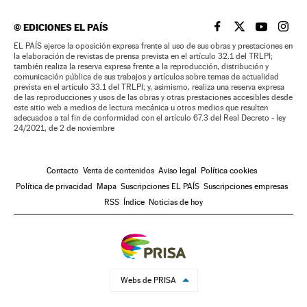
©
EDICIONES EL PAÍS
EL PAÍS BRASIL EN
EL PAÍS BRASI
EL PAÍS B
EL PA
EL PAÍS ejerce la oposición expresa frente al uso de sus obras y prestaciones en
la elaboración de revistas de prensa prevista en el artículo 32.1 del TRLPI;
también realiza la reserva expresa frente a la reproducción, distribución y
comunicación pública de sus trabajos y artículos sobre temas de actualidad
prevista en el artículo 33.1 del TRLPI; y, asimismo, realiza una reserva expresa
de las reproducciones y usos de las obras y otras prestaciones accesibles desde
este sitio web a medios de lectura mecánica u otros medios que resulten
adecuados a tal fin de conformidad con el artículo 67.3 del Real Decreto - ley
24/2021, de 2 de noviembre
Contacto
Venta de contenidos
Aviso legal
Política cookies
Política de privacidad
Mapa
Suscripciones EL PAÍS
Suscripciones empresas
RSS
Índice
Noticias de hoy
Webs de PRISA