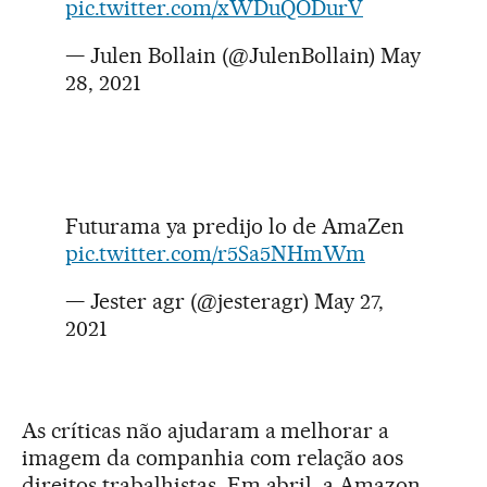
pic.twitter.com/xWDuQODurV
— Julen Bollain (@JulenBollain)
May
28, 2021
Futurama ya predijo lo de AmaZen
pic.twitter.com/r5Sa5NHmWm
— Jester agr (@jesteragr)
May 27,
2021
As críticas não ajudaram a melhorar a
imagem da companhia com relação aos
direitos trabalhistas. Em abril, a Amazon