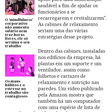
saudável a fim de ajudar os
funcionários a se
recarregarem e revitalizarem”.
O ‘mindfulness’
As cabines de relaxamento
corporativo
não aumenta
seriam uma das várias
salário nem
traz horas
estratégias desse projeto.
livres, ele só
arruína o seu
trabalho
Dentro das cabines, instaladas
nos edifícios da empresa, há
plantas em um suporte e um
ventilador, assim como
folhetos e cartazes de
relaxamento e nutrição nas
Os maus
hábitos e o
paredes. Um vídeo publicado
estresse no
trabalho são
pela Amazon mostra que
contagiosos
também há um computador
com uma espécie de lista de