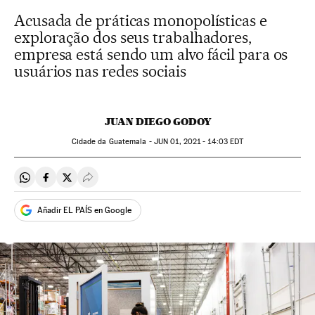
Acusada de práticas monopolísticas e
exploração dos seus trabalhadores,
empresa está sendo um alvo fácil para os
usuários nas redes sociais
JUAN DIEGO GODOY
Cidade da Guatemala -
JUN
01, 2021 - 14:03
EDT
Compartir en Whatsapp
Compartir en Facebook
Compartir en Twitter
Desplegar Redes Sociales
Añadir EL PAÍS en Google