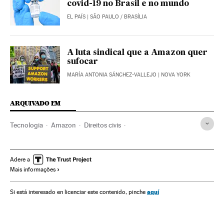
covid-19 no Brasil e no mundo
EL PAÍS
| SÃO PAULO / BRASÍLIA
A luta sindical que a Amazon quer
sufocar
MARÍA ANTONIA SÁNCHEZ-VALLEJO
| NOVA YORK
ARQUIVADO EM
Tecnologia
Amazon
Direitos civis
Exploração trabalhista
Direitos humanos
Trabalho
Emprego
Empresas
Direito trabalhista
Descanso
Adere a
Mais informações
Más País
Íñigo Errejón
aquí
Si está interesado en licenciar este contenido, pinche