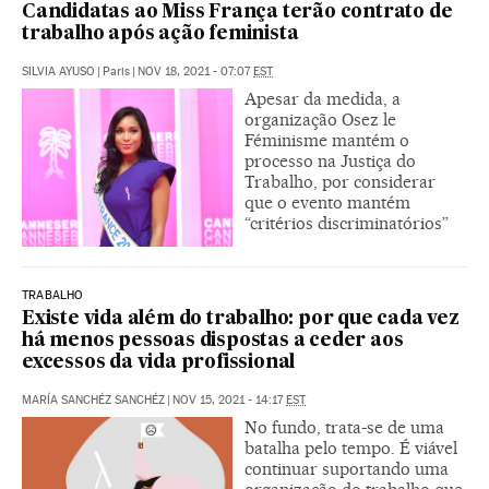
Candidatas ao Miss França terão contrato de
trabalho após ação feminista
SILVIA AYUSO
|
Paris
|
NOV 18, 2021 - 07:07
EST
Apesar da medida, a
organização Osez le
Féminisme mantém o
processo na Justiça do
Trabalho, por considerar
que o evento mantém
“critérios discriminatórios”
TRABALHO
Existe vida além do trabalho: por que cada vez
há menos pessoas dispostas a ceder aos
excessos da vida profissional
MARÍA SANCHÉZ SANCHÉZ
|
NOV 15, 2021 - 14:17
EST
No fundo, trata-se de uma
batalha pelo tempo. É viável
continuar suportando uma