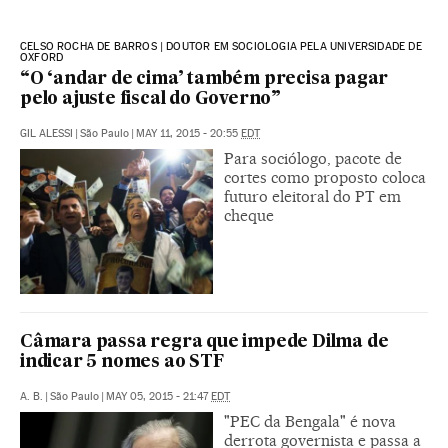
CELSO ROCHA DE BARROS | DOUTOR EM SOCIOLOGIA PELA UNIVERSIDADE DE
OXFORD
“O ‘andar de cima’ também precisa pagar
pelo ajuste fiscal do Governo”
GIL ALESSI
|
São Paulo
|
MAY 11, 2015 - 20:55
EDT
Para sociólogo, pacote de
cortes como proposto coloca
futuro eleitoral do PT em
cheque
Câmara passa regra que impede Dilma de
indicar 5 nomes ao STF
A. B.
|
São Paulo
|
MAY 05, 2015 - 21:47
EDT
"PEC da Bengala" é nova
derrota governista e passa a