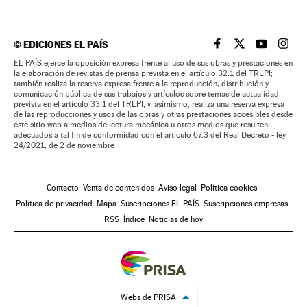
©
EDICIONES EL PAÍS
EL PAÍS BRASIL EN
EL PAÍS BRASI
EL PAÍS B
EL PA
EL PAÍS ejerce la oposición expresa frente al uso de sus obras y prestaciones en
la elaboración de revistas de prensa prevista en el artículo 32.1 del TRLPI;
también realiza la reserva expresa frente a la reproducción, distribución y
comunicación pública de sus trabajos y artículos sobre temas de actualidad
prevista en el artículo 33.1 del TRLPI; y, asimismo, realiza una reserva expresa
de las reproducciones y usos de las obras y otras prestaciones accesibles desde
este sitio web a medios de lectura mecánica u otros medios que resulten
adecuados a tal fin de conformidad con el artículo 67.3 del Real Decreto - ley
24/2021, de 2 de noviembre
Contacto
Venta de contenidos
Aviso legal
Política cookies
Política de privacidad
Mapa
Suscripciones EL PAÍS
Suscripciones empresas
RSS
Índice
Noticias de hoy
Webs de PRISA