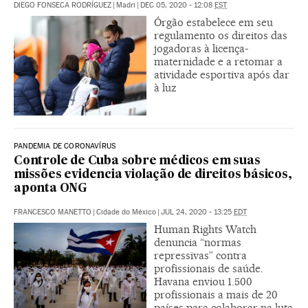
DIEGO FONSECA RODRÍGUEZ
|
Madri
|
DEC 05, 2020 - 12:08
EST
Órgão estabelece em seu
regulamento os direitos das
jogadoras à licença-
maternidade e a retomar a
atividade esportiva após dar
à luz
PANDEMIA DE CORONAVÍRUS
Controle de Cuba sobre médicos em suas
missões evidencia violação de direitos básicos,
aponta ONG
FRANCESCO MANETTO
|
Cidade do México
|
JUL 24, 2020 - 13:25
EDT
Human Rights Watch
denuncia “normas
repressivas” contra
profissionais de saúde.
Havana enviou 1.500
profissionais a mais de 20
países para colaborar na luta