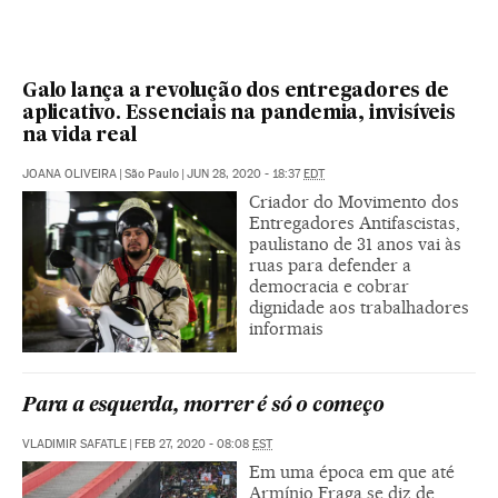
Galo lança a revolução dos entregadores de
aplicativo. Essenciais na pandemia, invisíveis
na vida real
JOANA OLIVEIRA
|
São Paulo
|
JUN 28, 2020 - 18:37
EDT
Criador do Movimento dos
Entregadores Antifascistas,
paulistano de 31 anos vai às
ruas para defender a
democracia e cobrar
dignidade aos trabalhadores
informais
Para a esquerda, morrer é só o começo
VLADIMIR SAFATLE
|
FEB 27, 2020 - 08:08
EST
Em uma época em que até
Armínio Fraga se diz de