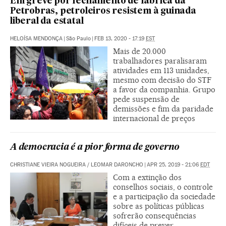
Em greve por fechamento de fábrica da
Petrobras, petroleiros resistem à guinada
liberal da estatal
HELOÍSA MENDONÇA
|
São Paulo
|
FEB 13, 2020 - 17:19
EST
Mais de 20.000
trabalhadores paralisaram
atividades em 113 unidades,
mesmo com decisão do STF
a favor da companhia. Grupo
pede suspensão de
demissões e fim da paridade
internacional de preços
A democracia é a pior forma de governo
CHRISTIANE VIEIRA NOGUEIRA / LEOMAR DARONCHO
|
APR 25, 2019 - 21:06
EDT
Com a extinção dos
conselhos sociais, o controle
e a participação da sociedade
sobre as políticas públicas
sofrerão consequências
difíceis de prever