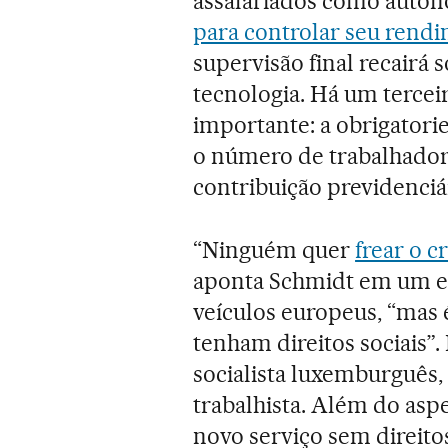
assalariados como autô
para controlar seu rend
supervisão final recairá 
tecnologia. Há um terce
importante: a obrigator
o número de trabalhador
contribuição previdenciár
“Ninguém quer
frear o c
aponta Schmidt em um en
veículos europeus, “mas 
tenham direitos sociais”.
socialista luxemburguês
trabalhista. Além do asp
novo serviço sem direitos