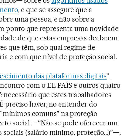
nomos— sobre os
algoritmos usados
imento
, e que se assegure que a
sobre uma pessoa, e não sobre a
iro ponto que representa uma novidade
iedade de que estas empresas declarem
es que têm, sob qual regime de
ia e com que nível de proteção social.
rescimento das plataformas digitais
”,
contro com o EL PAÍS e outros quatro
é necessário que estes trabalhadores
 É preciso haver, no entender do
, “mínimos comuns” na proteção
ecto social —“Não se pode oferecer um
 sociais (salário mínimo, proteção...)”—,