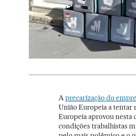
A
precarização do empreg
União Europeia a tentar 
Europeia aprovou nesta 
condições trabalhistas 
pelo mais polêmico e o 