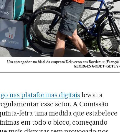
Um entregador na filial da empresa Deliveroo em Bordeaux (França).
GEORGES GOBET (GETTY)
o nas plataformas digitais
levou a
regulamentar esse setor. A Comissão
quinta-feira uma medida que estabelece
mínimas em todo o bloco, começando
que mais disputas tem provocado nos