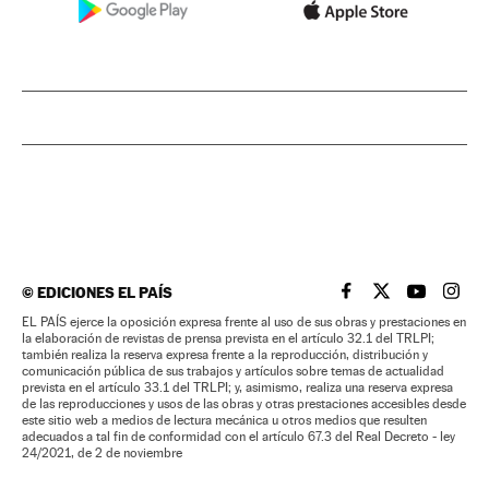
©
EDICIONES EL PAÍS
EL PAÍS BRASIL EN
EL PAÍS BRASI
EL PAÍS B
EL PA
EL PAÍS ejerce la oposición expresa frente al uso de sus obras y prestaciones en
la elaboración de revistas de prensa prevista en el artículo 32.1 del TRLPI;
también realiza la reserva expresa frente a la reproducción, distribución y
comunicación pública de sus trabajos y artículos sobre temas de actualidad
prevista en el artículo 33.1 del TRLPI; y, asimismo, realiza una reserva expresa
de las reproducciones y usos de las obras y otras prestaciones accesibles desde
este sitio web a medios de lectura mecánica u otros medios que resulten
adecuados a tal fin de conformidad con el artículo 67.3 del Real Decreto - ley
24/2021, de 2 de noviembre