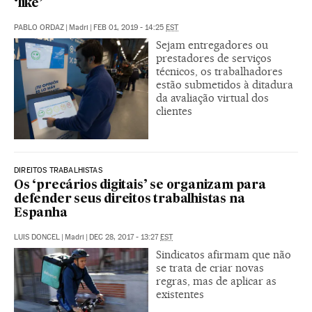
‘like’
PABLO ORDAZ
|
Madri
|
FEB 01, 2019 - 14:25
EST
Sejam entregadores ou
prestadores de serviços
técnicos, os trabalhadores
estão submetidos à ditadura
da avaliação virtual dos
clientes
DIREITOS TRABALHISTAS
Os ‘precários digitais’ se organizam para
defender seus direitos trabalhistas na
Espanha
LUIS DONCEL
|
Madri
|
DEC 28, 2017 - 13:27
EST
Sindicatos afirmam que não
se trata de criar novas
regras, mas de aplicar as
existentes