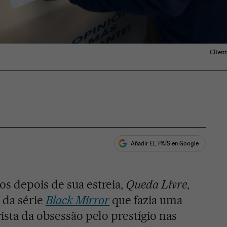
Clien
Añadir EL PAÍS en Google
ales
s depois de sua estreia,
Queda Livre
,
 da série
Black Mirror
que fazia uma
rista da obsessão pelo prestígio nas