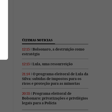
ÚLTIMAS NOTICIAS
Bolsonaro, a destruição como
12:15
estratégia
Lula, uma ressurreição
12:15
O programa eleitoral de Lula da
21:14
Silva: subidas de impostos para os
ricos e proteção para as minorias
Programa eleitoral de
20:55
Bolsonaro: privatizações e privilégios
legais para a Polícia