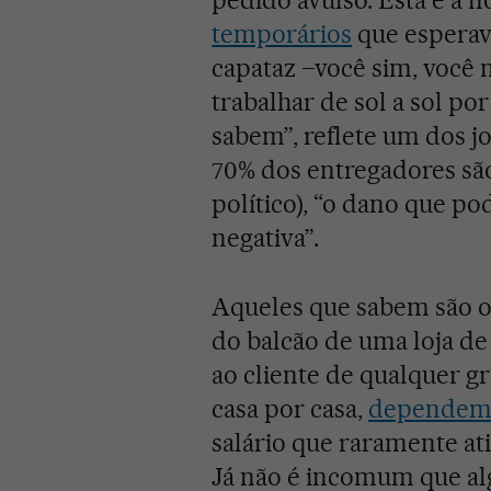
pedido avulso. Esta é a
temporários
que esperav
capataz –você sim, você 
trabalhar de sol a sol po
sabem”, reflete um dos j
70% dos entregadores são
político), “o dano que p
negativa”.
Aqueles que sabem são os
do balcão de uma loja de
ao cliente de qualquer g
casa por casa,
dependem 
salário que raramente atin
Já não é incomum que al