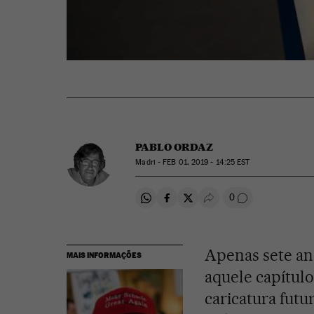
PABLO ORDAZ
Madri -
FEB
01, 2019 - 14:25
EST
0
Compartir en Whatsapp
Compartir en Facebook
Compartir en Twitter
Desplegar Redes Soci
Comentários
Apenas sete ano
MAIS INFORMAÇÕES
aquele capítulo
caricatura futu