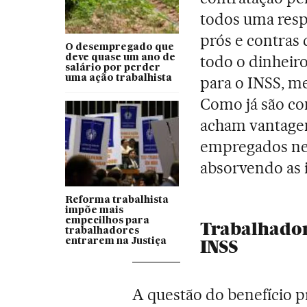
todos uma resp
prós e contras
O desempregado que
todo o dinheiro
deve quase um ano de
salário por perder
uma ação trabalhista
para o INSS, m
Como já são co
acham vantagem
empregados nes
absorvendo as 
Reforma trabalhista
impõe mais
empecilhos para
Trabalhado
trabalhadores
INSS
entrarem na Justiça
A questão do benefício p