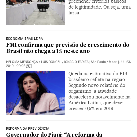
preencher critérios básicos
de legitimidade. Ou seja, uma
farsa
ECONOMIA BRASILEIRA
FMI confirma que previsão de crescimento do
Brasil não chega a 1% neste ano
HELOÍSA MENDONÇA
/
LUIS DONCEL
/
IGNACIO FARIZA
|
São Paulo / Madri
|
JUL 23,
2019 - 09:05
EDT
Queda na estimativa do PIB
brasileiro reflete na região.
Segundo novo relatório do
organismo, a atividade
desacelerou notavelmente na
América Latina, que deve
crescer 0,6% em 2019
REFORMA DA PREVIDÊNCIA
Governador do Piauí: “A reforma da