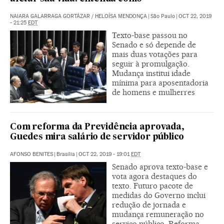
NAIARA GALARRAGA GORTÁZAR
/
HELOÍSA MENDONÇA
|
São Paulo
|
OCT 22, 2019
- 21:25
EDT
Texto-base passou no
Senado e só depende de
mais duas votações para
seguir à promulgação.
Mudança institui idade
mínima para aposentadoria
de homens e mulherres
Com reforma da Previdência aprovada,
Guedes mira salário de servidor público
AFONSO BENITES
|
Brasília
|
OCT 22, 2019 - 19:01
EDT
Senado aprova texto-base e
vota agora destaques do
texto. Futuro pacote de
medidas do Governo inclui
redução de jornada e
mudança remuneração no
serviço público. Reforma