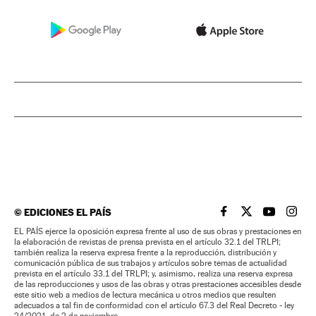
©
EDICIONES EL PAÍS
EL PAÍS BRASIL EN
EL PAÍS BRASI
EL PAÍS B
EL PA
EL PAÍS ejerce la oposición expresa frente al uso de sus obras y prestaciones en
la elaboración de revistas de prensa prevista en el artículo 32.1 del TRLPI;
también realiza la reserva expresa frente a la reproducción, distribución y
comunicación pública de sus trabajos y artículos sobre temas de actualidad
prevista en el artículo 33.1 del TRLPI; y, asimismo, realiza una reserva expresa
de las reproducciones y usos de las obras y otras prestaciones accesibles desde
este sitio web a medios de lectura mecánica u otros medios que resulten
adecuados a tal fin de conformidad con el artículo 67.3 del Real Decreto - ley