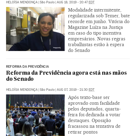
HELOÍSA MENDONÇA
|
São Paulo
|
AUG 18, 2019 - 20:47
EDT
Modalidade intermitente,
regularizada sob Temer, bate
recorde em junho. Vitória do
Magazine Luíza na Justiça
em caso do tipo incentiva
empresários. Novas regras
trabalhistas estão à espera
do Senado
REFORMA DA PREVIDÊNCIA
Reforma da Previdência agora está nas mãos
do Senado
HELOÍSA MENDONÇA
|
São Paulo
|
AUG 07, 2019 - 21:30
EDT
Após texto-base ser
aprovado com facilidade
pelos deputados, quarta-
feira foi dedicada a votar
destaques. Oposição
fracassou na tentativa de
retirar pontos