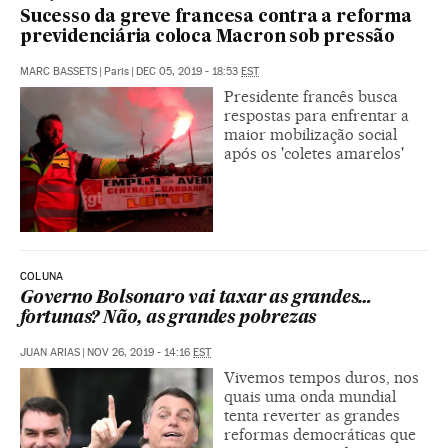
Sucesso da greve francesa contra a reforma
previdenciária coloca Macron sob pressão
MARC BASSETS
|
Paris
|
DEC 05, 2019 - 18:53
EST
Presidente francês busca
respostas para enfrentar a
maior mobilização social
após os 'coletes amarelos'
COLUNA
Governo Bolsonaro vai taxar as grandes…
fortunas? Não, as grandes pobrezas
JUAN ARIAS
|
NOV 26, 2019 - 14:16
EST
Vivemos tempos duros, nos
quais uma onda mundial
tenta reverter as grandes
reformas democráticas que