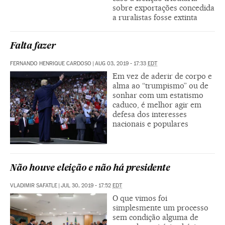
sobre exportações concedida
a ruralistas fosse extinta
Falta fazer
FERNANDO HENRIQUE CARDOSO
|
AUG 03, 2019 - 17:33
EDT
Em vez de aderir de corpo e
alma ao “trumpismo” ou de
sonhar com um estatismo
caduco, é melhor agir em
defesa dos interesses
nacionais e populares
Não houve eleição e não há presidente
VLADIMIR SAFATLE
|
JUL 30, 2019 - 17:52
EDT
O que vimos foi
simplesmente um processo
sem condição alguma de