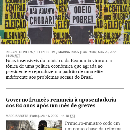
REGIANE OLIVEIRA
/
FELIPE BETIM
/
MARINA ROSSI
|
São Paulo
|
AUG 29, 2021 -
14:26
EDT
Falas insensíveis do ministro da Economia viraram a
tônica de uma política econômica que agrada ao
presidente e reproduzem o padrão de uma elite
indiferente aos problemas sociais do Brasil
Governo francês renuncia à aposentadoria
aos 64 anos após um mês de greves
MARC BASSETS
|
París
|
JAN 11, 2020 - 14:10
EST
Primeiro-ministro cede em
um ponto-chave da reforma