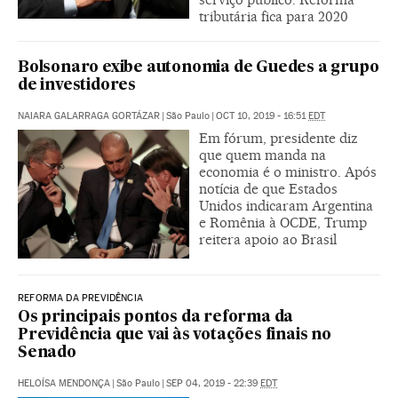
tributária fica para 2020
Bolsonaro exibe autonomia de Guedes a grupo
de investidores
NAIARA GALARRAGA GORTÁZAR
|
São Paulo
|
OCT 10, 2019 - 16:51
EDT
Em fórum, presidente diz
que quem manda na
economia é o ministro. Após
notícia de que Estados
Unidos indicaram Argentina
e Romênia à OCDE, Trump
reitera apoio ao Brasil
REFORMA DA PREVIDÊNCIA
Os principais pontos da reforma da
Previdência que vai às votações finais no
Senado
HELOÍSA MENDONÇA
|
São Paulo
|
SEP 04, 2019 - 22:39
EDT