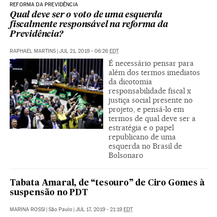
REFORMA DA PREVIDÊNCIA
Qual deve ser o voto de uma esquerda
fiscalmente responsável na reforma da
Previdência?
RAPHAEL MARTINS
|
JUL 21, 2019 - 06:26
EDT
É necessário pensar para
além dos termos imediatos
da dicotomia
responsabilidade fiscal x
justiça social presente no
projeto, e pensá-lo em
termos de qual deve ser a
estratégia e o papel
republicano de uma
esquerda no Brasil de
Bolsonaro
Tabata Amaral, de “tesouro” de Ciro Gomes à
suspensão no PDT
MARINA ROSSI
|
São Paulo
|
JUL 17, 2019 - 21:19
EDT