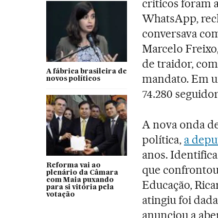
críticos foram 
WhatsApp, rec
conversava com
Marcelo Freixo
de traidor, com
A fábrica brasileira de
mandato. Em u
novos políticos
74.280 seguidor
A nova onda de 
política,
a depu
anos. Identific
Reforma vai ao
que confrontou
plenário da Câmara
com Maia puxando
Educação, Rica
para si vitória pela
votação
atingiu foi dad
anunciou a abe