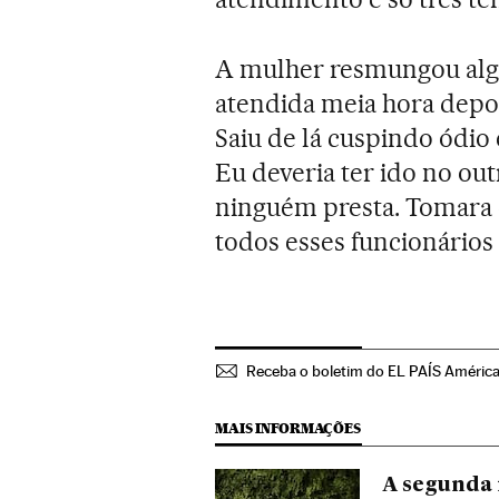
A mulher resmungou algo
atendida meia hora depoi
Saiu de lá cuspindo ódio 
Eu deveria ter ido no out
ninguém presta. Tomara 
todos esses funcionários
Receba o boletim do EL PAÍS Améric
MAIS INFORMAÇÕES
A segunda