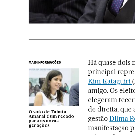
Há quase dois 
MAIS INFORMAÇÕES
principal repr
Kim Kataguiri
amigo. Os elei
elegeram tecer
de direita, que 
O voto de Tabata
gestão
Dilma R
Amaral é um recado
para as novas
gerações
manifestação 