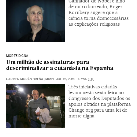
Ganhador do Nobel e filho
de outro laureado, Roger
Kornberg sugere que a
ciência torna desnecessárias
as explicações religiosas
MORTE DIGNA
Um milhão de assinaturas para
descriminalizar a eutanásia na Espanha
CARMEN MORÁN BREÑA
|
Madri
|
JUL 12, 2019 - 07:54
EDT
Três iniciativas cidadãs
levam nesta sexta-feira ao
Congresso dos Deputados os
apoios obtidos na plataforma
Change.org para uma lei de
morte digna