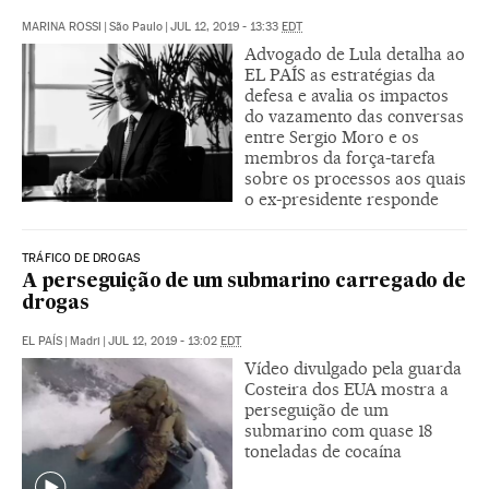
MARINA ROSSI
|
São Paulo
|
JUL 12, 2019 - 13:33
EDT
Advogado de Lula detalha ao
EL PAÍS as estratégias da
defesa e avalia os impactos
do vazamento das conversas
entre Sergio Moro e os
membros da força-tarefa
sobre os processos aos quais
o ex-presidente responde
TRÁFICO DE DROGAS
A perseguição de um submarino carregado de
drogas
EL PAÍS
|
Madri
|
JUL 12, 2019 - 13:02
EDT
Vídeo divulgado pela guarda
Costeira dos EUA mostra a
perseguição de um
submarino com quase 18
toneladas de cocaína