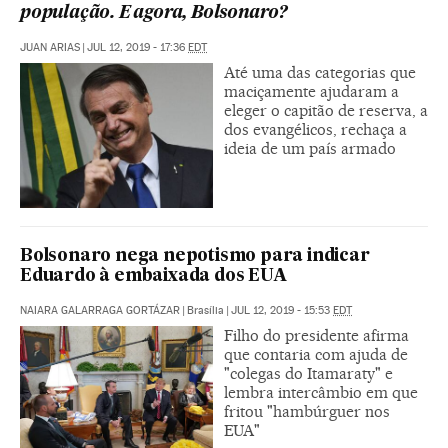
população. E agora, Bolsonaro?
JUAN ARIAS
|
JUL 12, 2019 - 17:36
EDT
Até uma das categorias que
maciçamente ajudaram a
eleger o capitão de reserva, a
dos evangélicos, rechaça a
ideia de um país armado
Bolsonaro nega nepotismo para indicar
Eduardo à embaixada dos EUA
NAIARA GALARRAGA GORTÁZAR
|
Brasília
|
JUL 12, 2019 - 15:53
EDT
Filho do presidente afirma
que contaria com ajuda de
"colegas do Itamaraty" e
lembra intercâmbio em que
fritou "hambúrguer nos
EUA"