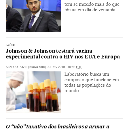
tem se mexido mais do que
biruta em dia de ventania
SAÚDE
Johnson & Johnson testará vacina
experimental contra o HIV nos EUA e Europa
SANDRO POZZI
|
Nueva York
|
JUL 12, 2019 - 18:32
EDT
Laboratório busca um
composto que funcione em
todas as populações do
mundo
O “não” taxativo dos brasileiros a armar a