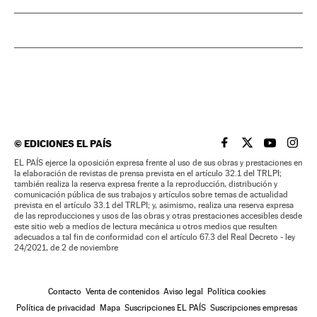
©
EDICIONES EL PAÍS
EL PAÍS BRASIL EN
EL PAÍS BRASI
EL PAÍS B
EL PA
EL PAÍS ejerce la oposición expresa frente al uso de sus obras y prestaciones en
la elaboración de revistas de prensa prevista en el artículo 32.1 del TRLPI;
también realiza la reserva expresa frente a la reproducción, distribución y
comunicación pública de sus trabajos y artículos sobre temas de actualidad
prevista en el artículo 33.1 del TRLPI; y, asimismo, realiza una reserva expresa
de las reproducciones y usos de las obras y otras prestaciones accesibles desde
este sitio web a medios de lectura mecánica u otros medios que resulten
adecuados a tal fin de conformidad con el artículo 67.3 del Real Decreto - ley
24/2021, de 2 de noviembre
Contacto
Venta de contenidos
Aviso legal
Política cookies
Política de privacidad
Mapa
Suscripciones EL PAÍS
Suscripciones empresas