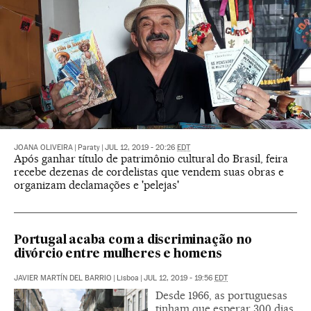
JOANA OLIVEIRA
|
Paraty
|
JUL 12, 2019 - 20:26
EDT
Após ganhar título de patrimônio cultural do Brasil, feira
recebe dezenas de cordelistas que vendem suas obras e
organizam declamações e 'pelejas'
Portugal acaba com a discriminação no
divórcio entre mulheres e homens
JAVIER MARTÍN DEL BARRIO
|
Lisboa
|
JUL 12, 2019 - 19:56
EDT
Desde 1966, as portuguesas
tinham que esperar 300 dias