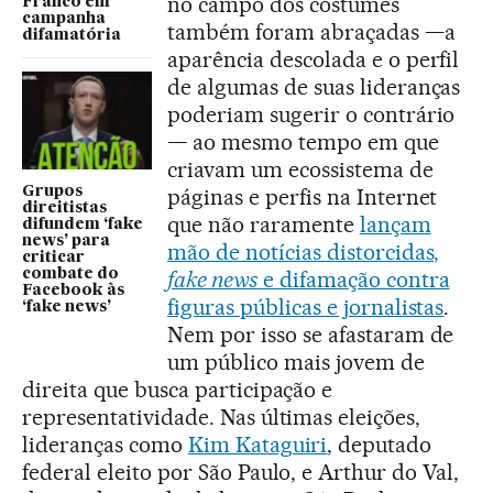
no campo dos costumes
Franco em
campanha
também foram abraçadas —a
difamatória
aparência descolada e o perfil
de algumas de suas lideranças
poderiam sugerir o contrário
— ao mesmo tempo em que
criavam um ecossistema de
Grupos
páginas e perfis na Internet
direitistas
que não raramente
lançam
difundem ‘fake
news’ para
mão de notícias distorcidas,
criticar
combate do
fake news
e difamação contra
Facebook às
figuras públicas e jornalistas
.
‘fake news’
Nem por isso se afastaram de
um público mais jovem de
direita que busca participação e
representatividade. Nas últimas eleições,
lideranças como
Kim Kataguiri
, deputado
federal eleito por São Paulo, e Arthur do Val,