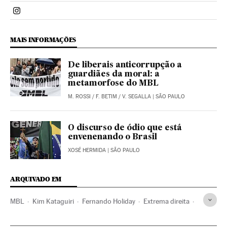
Politica El País Brasil en Instagram
MAIS INFORMAÇÕES
De liberais anticorrupção a
guardiães da moral: a
metamorfose do MBL
M. ROSSI
/
F. BETIM
/
V. SEGALLA
| SÃO PAULO
O discurso de ódio que está
envenenando o Brasil
XOSÉ HERMIDA
| SÃO PAULO
ARQUIVADO EM
MBL
Kim Kataguiri
Fernando Holiday
Extrema direita
Arthur do Val
Fake news
Escola Sem Partido