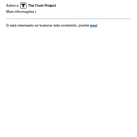
Jair Bolsonaro
Fake news
Conservadores
Brasil
Adere a
Mais informações
Movimentos sociais
Ultradireita
América do Sul
América Latina
Ideologias
América
Internet
aquí
Si está interesado en licenciar este contenido, pinche
Telecomunicações
Meios comunicação
Sociedade
Política
Comunicações
Comunicação