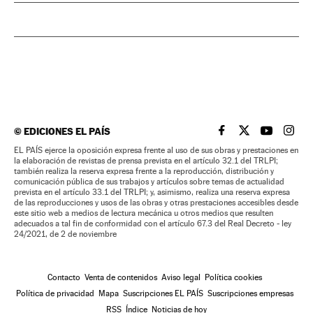
©
EDICIONES EL PAÍS
EL PAÍS BRASIL EN
EL PAÍS BRASI
EL PAÍS B
EL PA
EL PAÍS ejerce la oposición expresa frente al uso de sus obras y prestaciones en
la elaboración de revistas de prensa prevista en el artículo 32.1 del TRLPI;
también realiza la reserva expresa frente a la reproducción, distribución y
comunicación pública de sus trabajos y artículos sobre temas de actualidad
prevista en el artículo 33.1 del TRLPI; y, asimismo, realiza una reserva expresa
de las reproducciones y usos de las obras y otras prestaciones accesibles desde
este sitio web a medios de lectura mecánica u otros medios que resulten
adecuados a tal fin de conformidad con el artículo 67.3 del Real Decreto - ley
24/2021, de 2 de noviembre
Contacto
Venta de contenidos
Aviso legal
Política cookies
Política de privacidad
Mapa
Suscripciones EL PAÍS
Suscripciones empresas
RSS
Índice
Noticias de hoy