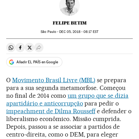
FELIPE BETIM
São Paulo -
DEC
05, 2018 - 08:17
EST
Compartir en Whatsapp
Compartir en Facebook
Compartir en Twitter
Desplegar Redes Sociales
Añadir EL PAÍS en Google
O
Movimento Brasil Livre (MBL)
se prepara
para a sua segunda metamorfose. Começou
no final de 2014 como
um grupo que se dizia
apartidário e anticorrupção
para pedir o
impeachment de Dilma Rousseff
e defender o
liberalismo econômico. Missão cumprida.
Depois, passou a se associar a partidos de
centro-direita, como o DEM, para eleger