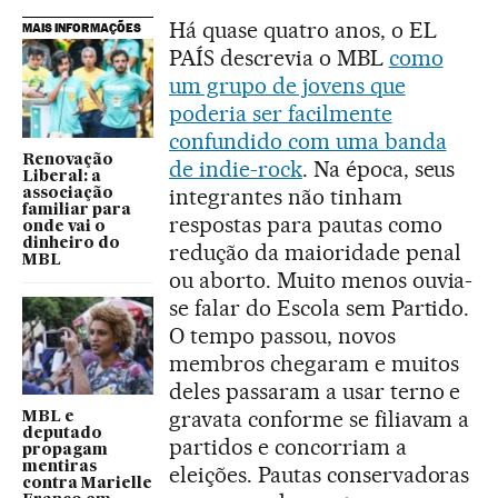
Há quase quatro anos, o EL
MAIS INFORMAÇÕES
PAÍS descrevia o MBL
como
um grupo de jovens que
poderia ser facilmente
confundido com uma banda
Renovação
de indie-rock
. Na época, seus
Liberal: a
integrantes não tinham
associação
familiar para
respostas para pautas como
onde vai o
dinheiro do
redução da maioridade penal
MBL
ou aborto. Muito menos ouvia-
se falar do Escola sem Partido.
O tempo passou, novos
membros chegaram e muitos
deles passaram a usar terno e
gravata conforme se filiavam a
MBL e
deputado
partidos e concorriam a
propagam
mentiras
eleições. Pautas conservadoras
contra Marielle