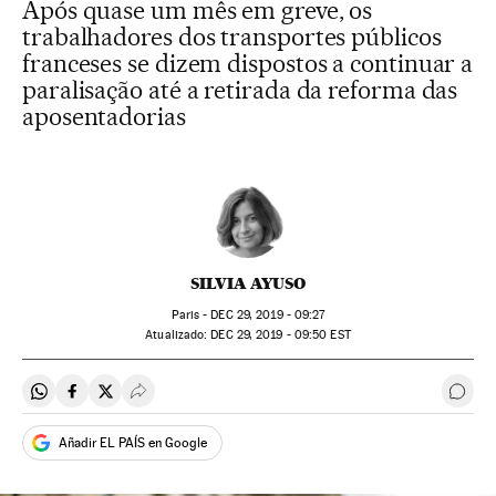
Após quase um mês em greve, os
trabalhadores dos transportes públicos
franceses se dizem dispostos a continuar a
paralisação até a retirada da reforma das
aposentadorias
SILVIA AYUSO
Paris -
DEC
29, 2019 - 09:27
atualizado:
DEC
29, 2019 - 09:50
EST
Compartir en Whatsapp
Compartir en Facebook
Compartir en Twitter
Desplegar Redes Sociales
Come
Añadir EL PAÍS en Google