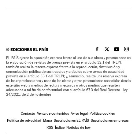
©
EDICIONES EL PAÍS
EL PAÍS BRASIL EN
EL PAÍS BRASI
EL PAÍS B
EL PA
EL PAÍS ejerce la oposición expresa frente al uso de sus obras y prestaciones en
la elaboración de revistas de prensa prevista en el artículo 32.1 del TRLPI;
también realiza la reserva expresa frente a la reproducción, distribución y
comunicación pública de sus trabajos y artículos sobre temas de actualidad
prevista en el artículo 33.1 del TRLPI; y, asimismo, realiza una reserva expresa
de las reproducciones y usos de las obras y otras prestaciones accesibles desde
este sitio web a medios de lectura mecánica u otros medios que resulten
adecuados a tal fin de conformidad con el artículo 67.3 del Real Decreto - ley
24/2021, de 2 de noviembre
Contacto
Venta de contenidos
Aviso legal
Política cookies
Política de privacidad
Mapa
Suscripciones EL PAÍS
Suscripciones empresas
RSS
Índice
Noticias de hoy