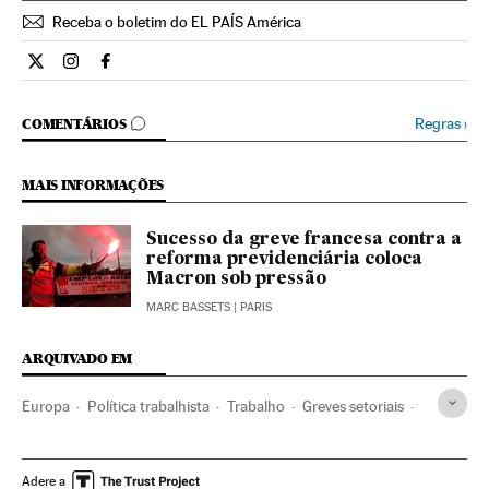
Receba o boletim do EL PAÍS América
Internacional El País Brasil en Twitter
Internacional El País Brasil en Instagram
Internacional El País Brasil en Facebook
COMENTÁRIOS
Regras
›
COMENTÁRIOS
MAIS INFORMAÇÕES
Sucesso da greve francesa contra a
reforma previdenciária coloca
Macron sob pressão
MARC BASSETS
| PARIS
ARQUIVADO EM
Europa
Política trabalhista
Trabalho
Greves setoriais
França
Greves
Aposentadoria
Europa Ocidental
Conflitos trabalhistas
Prestações
Relações trabalhistas
Adere a